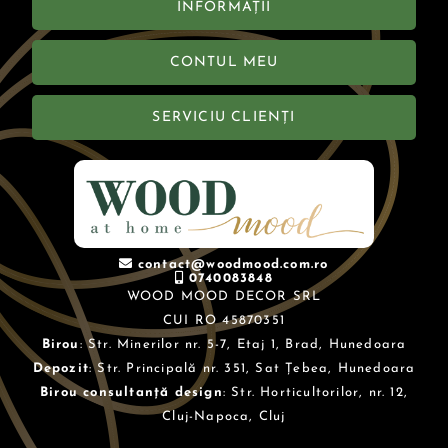
INFORMAȚII
CONTUL MEU
SERVICIU CLIENȚI
contact@woodmood.com.ro
0740083848
WOOD MOOD DECOR SRL
CUI RO 45870351
Birou
: Str. Minerilor nr. 5-7, Etaj 1, Brad, Hunedoara
Depozit
: Str. Principală nr. 351, Sat Țebea, Hunedoara
Birou consultanță design
: Str. Horticultorilor, nr. 12,
Cluj-Napoca, Cluj