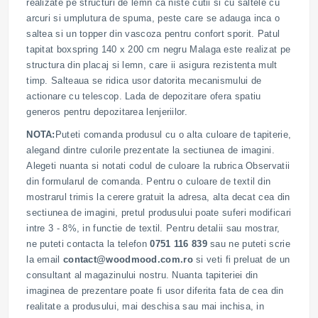
realizate pe structuri de lemn ca niste cutii si cu saltele cu
arcuri si umplutura de spuma, peste care se adauga inca o
saltea si un topper din vascoza pentru confort sporit. Patul
tapitat boxspring 140 x 200 cm negru Malaga este realizat pe
structura din placaj si lemn, care ii asigura rezistenta mult
timp. Salteaua se ridica usor datorita mecanismului de
actionare cu telescop. Lada de depozitare ofera spatiu
generos pentru depozitarea lenjeriilor.
NOTA:
Puteti comanda produsul cu o alta culoare de tapiterie,
alegand dintre culorile prezentate la sectiunea de imagini.
Alegeti nuanta si notati codul de culoare la rubrica Observatii
din formularul de comanda. Pentru o culoare de textil din
mostrarul trimis la cerere gratuit la adresa, alta decat cea din
sectiunea de imagini, pretul produsului poate suferi modificari
intre 3 - 8%, in functie de textil. Pentru detalii sau mostrar,
ne puteti contacta la telefon
0751 116 839
sau ne puteti scrie
la email
contact@woodmood.com.ro
si veti fi preluat de un
consultant al magazinului nostru. Nuanta tapiteriei din
imaginea de prezentare poate fi usor diferita fata de cea din
realitate a produsului, mai deschisa sau mai inchisa, in