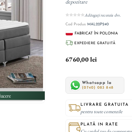
depozitare
Adăugați recenzia dvs.
Cod Produs:
MAL22P240
FABRICAT ÎN POLONIA
EXPEDIERE GRATUITĂ
6760,00 lei
Whatsapp la
(0740) 083 848
ucere
LIVRARE GRATUITA
pentru toate comenzile
PLATĂ IN RATE
Cu cardul tau de cumparatu