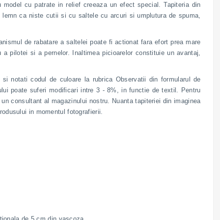
del cu patrate in relief creeaza un efect special. Tapiteria din
de lemn ca niste cutii si cu saltele cu arcuri si umplutura de spuma,
anismul de rabatare a saltelei poate fi actionat fara efort prea mare
a pilotei si a pernelor. Inaltimea picioarelor constituie un avantaj,
 si notati codul de culoare la rubrica Observatii din formularul de
ui poate suferi modificari intre 3 - 8%, in functie de textil. Pentru
de un consultant al magazinului nostru. Nuanta tapiteriei din imaginea
rodusului in momentul fotografierii.
ditionala de 5 cm din vascoza