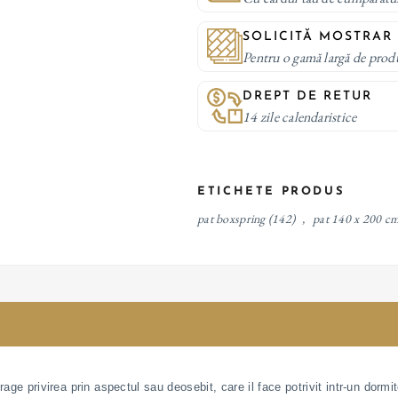
SOLICITĂ MOSTRAR
Pentru o gamă largă de prod
DREPT DE RETUR
14 zile calendaristice
ETICHETE PRODUS
pat boxspring
(142)
,
pat 140 x 200 c
ge privirea prin aspectul sau deosebit, care il face potrivit intr-un dormito