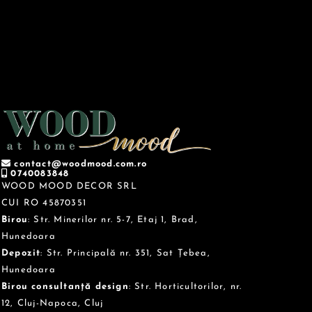
contact@woodmood.com.ro
0740083848
WOOD MOOD DECOR SRL
CUI RO 45870351
Birou
: Str. Minerilor nr. 5-7, Etaj 1, Brad,
Hunedoara
Depozit
: Str. Principală nr. 351, Sat Țebea,
Hunedoara
Birou consultanță design
: Str. Horticultorilor, nr.
12, Cluj-Napoca, Cluj