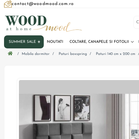
contact@woodmood.com.ro
SUMMER SALE ☀️
NOUTATI
COLTARE, CANAPELE SI FOTOLII
/
Mobila dormitor
/
Paturi boxspring
/
Paturi 140 cm x 200 cm