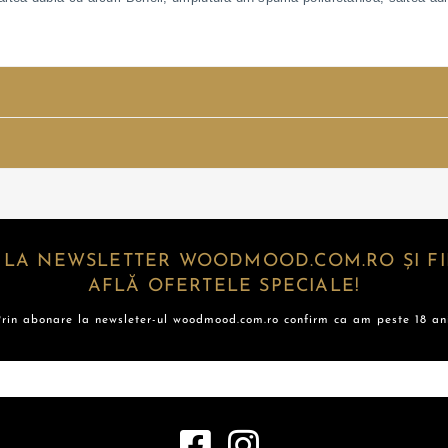
 LA NEWSLETTER WOODMOOD.COM.RO ȘI FII
AFLĂ OFERTELE SPECIALE!
Prin abonare la newsleter-ul woodmood.com.ro confirm ca am peste 18 ani