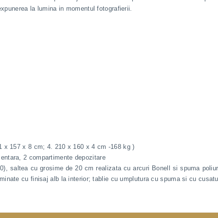
expunerea la lumina in momentul fotografierii.
1 x 157 x 8 cm; 4. 210 x 160 x 4 cm -168 kg )
mentara, 2 compartimente depozitare
 80), saltea cu grosime de 20 cm realizata cu arcuri Bonell si spuma poliu
nate cu finisaj alb la interior; tablie cu umplutura cu spuma si cu cusatur