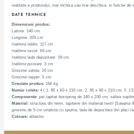
realitate a produsului, mai inchisa sau mai deschisa, in functie de 
DATE TEHNICE
Dimensiuni produs:
Latime: 140 cm
Lungime: 205 cm
Inaltime tablie: 117 cm
Inaltime sezut: 66 cm
Inaltime lada depozitare: 38 cm
Inaltime picioare: 3 cm
Grosime saltea: 20 cm
Grosime topper: 5 cm
Greutate produs:
166 kg
Numar colete:
4 ( 1. 85 x 60 x 210 cm; 2. 85 x 60 x 210 cm; 3. 13
Componente:
pat tapitat boxspring de 140 x 200 cm, saltea supli
Material:
structura din lemn, tapiterie din material textil (Sawana
grosime de 5 cm umpluta cu spuma; lada de depozitare din placi lami
Culoare:
albastru