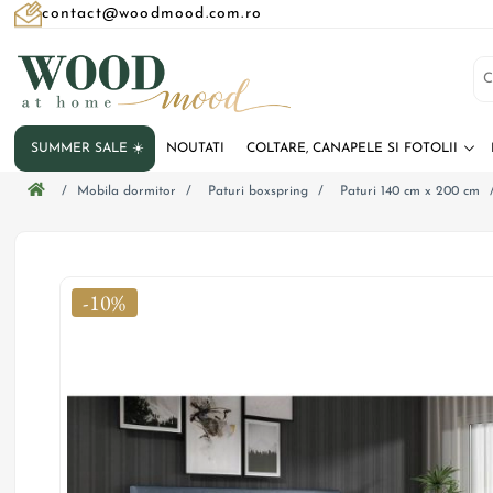
contact@woodmood.com.ro
SUMMER SALE ☀️
NOUTATI
COLTARE, CANAPELE SI FOTOLII
/
Mobila dormitor
/
Paturi boxspring
/
Paturi 140 cm x 200 cm
-10%