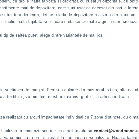
ern, cu tablie inalta tapitata si decorata cu cusaturi orizontale, cu texti
timente mari de depozitare, care sunt usor de accesat din partile laterale 
e structura din lemn, detine o lada de depozitare realizata din placi lamin
r, tablie inalta tapitata si picioare metalice cromate argintiu care creeaz
u tip de saltea puteti alege dintre variantele de mai jos:
iti in sectiunea de imagini. Pentru o culoare din mostrarul extins, alta deca
a textilului, va trimitem mostrarul extins, gratuit, la adresa indicata.
a realizata cu arcuri impachetate individual cu 7 zone distincte, cu o mai
de finalizare a comenzii sau intr-un email la adresa
contact@woodmood.c
 va va comunica si pretul ajustat la comanda personalizata. Nuanta tapiteri