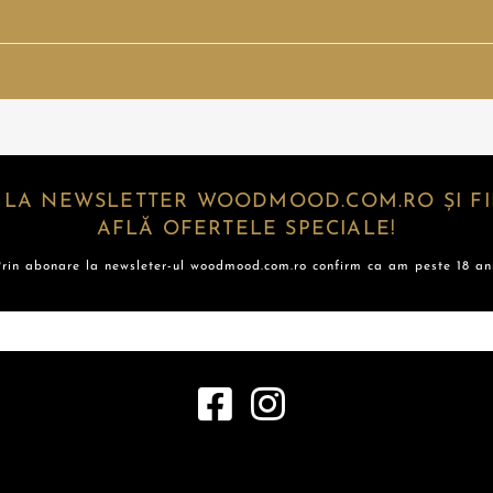
 LA NEWSLETTER WOODMOOD.COM.RO ȘI FII
AFLĂ OFERTELE SPECIALE!
Prin abonare la newsleter-ul woodmood.com.ro confirm ca am peste 18 ani