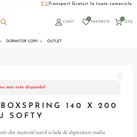
Transport Gratuit la toate comenzile.
0
0
CONT
FAVORITE
COȘ
DORMITOR COPII
OUTLET
nu mai este disponibil
 BOXSPRING 140 X 200
U SOFTY
rie din material textil si lada de depozitare inalta