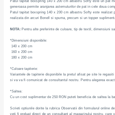
Patul tapitat boxspring 140 x 200 cm albastru Softy este un pat mod
generoasa permite aranjarea asternuturilor de pat in cele doua compar
Patul tapitat boxspring 140 x 200 cm albastru Softy este realizat p
realizata din arcuri Bonell si spuma, precum si un topper suplimenta
NOTA:
Pentru alte preferinte de culoare, tip de textil, dimensiuni sa
*Dimensiuni disponibile:
140 x 200 cm
160 x 200 cm
180 x 200 cm
*Culoare tapiterie:
Variantele de tapiterie disponibile la pretul afisat pe site le regas
si va va fi comunicat de consultantul nostru. Pentru alegerea exacta 
*Saltea:
Cu un cost suplimentar de 250 RON puteti beneficia de saltea la baz
Scrieti optiunile dorite la rubrica Observatii din formularul online 
veti fi preluat direct de un consultant al magazinului nostru, care