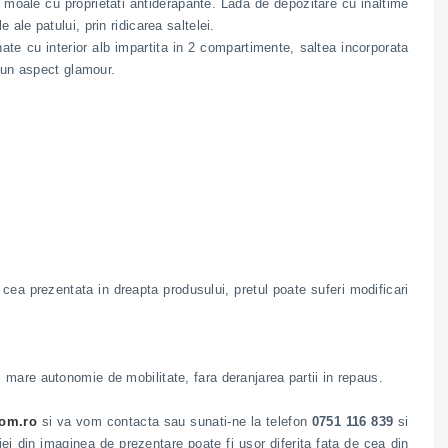
l moale cu proprietati antiderapante. Lada de depozitare cu inaltime
ale patului, prin ridicarea saltelei.
ate cu interior alb impartita in 2 compartimente, saltea incorporata
a un aspect glamour.
t cea prezentata in dreapta produsului, pretul poate suferi modificari
 mare autonomie de mobilitate, fara deranjarea partii in repaus.
om.ro
si va vom contacta sau sunati-ne la telefon
0751 116 839
si
ei din imaginea de prezentare poate fi usor diferita fata de cea din