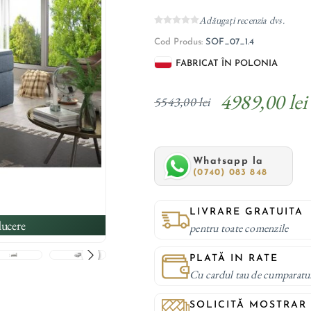
Adăugați recenzia dvs.
Cod Produs:
SOF_07_1.4
FABRICAT ÎN POLONIA
4989,00 lei
5543,00 lei
Whatsapp la
(0740) 083 848
LIVRARE GRATUITA
ucere
pentru toate comenzile
PLATĂ IN RATE
Cu cardul tau de cumparatu
SOLICITĂ MOSTRAR