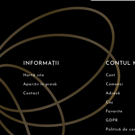
INFORMAȚII
CONTUL 
Hartă site
Cont
Apariții în presă
Comenzi
Contact
Adresă
Coș
Favorite
GDPR
Politică de co