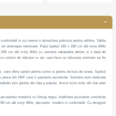
onalizabil
boucle; personalizabil
 confortabil si sa creeze o atmosfera potrivita pentru odihna. Tablia
ri de amenajari interioare. Patul tapitat 180 x 200 cm alb ivory Millo
 200 cm alb ivory Millo cu somiera rabatabila detine si o lada de
 cu sistem de ridicare cu arc care face ca ridicarea somierei sa fie
a, care ofera sprijin pentru somn si pentru lectura de seara. Spatiul
u placa din HDF care ii sporeste rezistenta. Somiera este realizata
ltelei prin partea din fata a patului. Acest lucru este util mai ales
cioarelor metalice cu finisaj negru. Inaltimea picioarele constituie
200 cm alb ivory Millo, decorativ, modern si confortabil. Cu designul