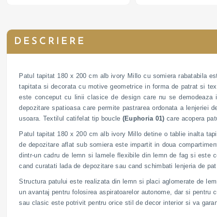
boucle; personalizabil
boucle; personalizabil
DESCRIERE
Patul tapitat 180 x 200 cm alb ivory Millo cu somiera rabatabila est
tapitata si decorata cu motive geometrice in forma de patrat si texti
este conceput cu linii clasice de design care nu se demodeaza in
depozitare spatioasa care permite pastrarea ordonata a lenjeriei de
usoara. Textilul catifelat tip boucle
(Euphoria 01)
care acopera patu
Patul tapitat 180 x 200 cm alb ivory Millo detine o tablie inalta ta
de depozitare aflat sub somiera este impartit in doua compartiment
dintr-un cadru de lemn si lamele flexibile din lemn de fag si este c
cand curatati lada de depozitare sau cand schimbati lenjeria de pat.
Structura patului este realizata din lemn si placi aglomerate de le
un avantaj pentru folosirea aspiratoarelor autonome, dar si pentru c
sau clasic este potrivit pentru orice stil de decor interior si va gar