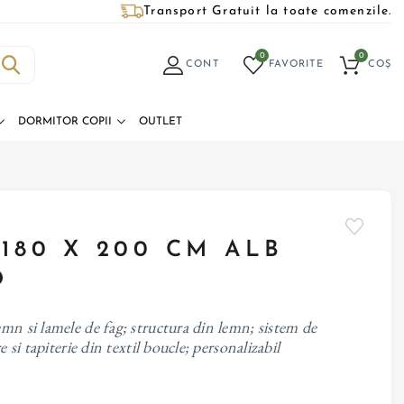
Transport Gratuit la toate comenzile.
0
0
CONT
FAVORITE
COȘ
DORMITOR COPII
OUTLET
 180 X 200 CM ALB
O
mn si lamele de fag; structura din lemn; sistem de
e si tapiterie din textil boucle; personalizabil