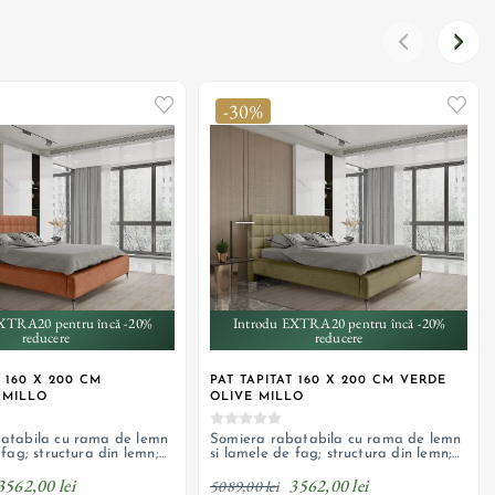
-30%
XTRA20 pentru încă -20%
Introdu EXTRA20 pentru încă -20%
reducere
reducere
T 160 X 200 CM
PAT TAPITAT 160 X 200 CM VERDE
 MILLO
OLIVE MILLO
atabila cu rama de lemn
Somiera rabatabila cu rama de lemn
 fag; structura din lemn;
si lamele de fag; structura din lemn;
dicare cu arc; lada de
sistem de ridicare cu arc; lada de
3562,00 lei
3562,00 lei
 tapiterie din textil
depozitare si tapiterie din textil
5089,00 lei