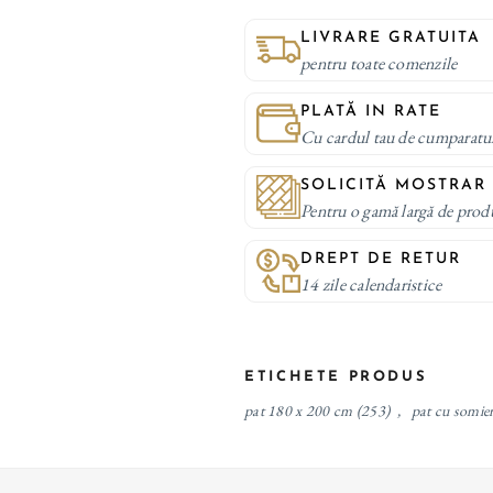
LIVRARE GRATUITA
pentru toate comenzile
PLATĂ IN RATE
Cu cardul tau de cumparatu
SOLICITĂ MOSTRAR
Pentru o gamă largă de prod
DREPT DE RETUR
14 zile calendaristice
ETICHETE PRODUS
pat 180 x 200 cm
(253)
,
pat cu somier