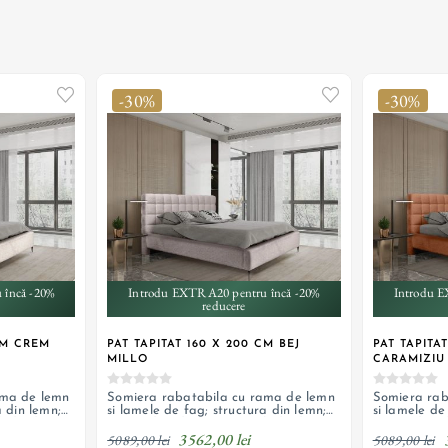
-30%
-30%
 încă -20%
Introdu EXTRA20 pentru încă -20%
Introdu E
reducere
CM CREM
PAT TAPITAT 160 X 200 CM BEJ
PAT TAPITA
MILLO
CARAMIZIU
ama de lemn
Somiera rabatabila cu rama de lemn
Somiera rab
a din lemn;
si lamele de fag; structura din lemn;
si lamele de
 lada de
sistem de ridicare cu arc; lada de
sistem de ri
3562,00 lei
textil tip
depozitare si tapiterie din textil tip
depozitare si
5089,00 lei
5089,00 lei