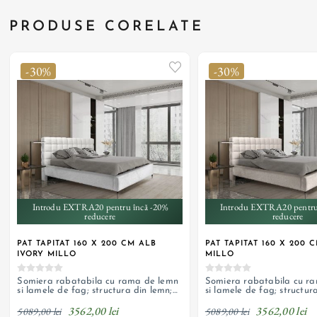
PRODUSE CORELATE
-30%
-30%
Introdu EXTRA20 pentru încă -20%
Introdu EXTRA20 pentru
reducere
reducere
PAT TAPITAT 160 X 200 CM ALB
PAT TAPITAT 160 X 200 
IVORY MILLO
MILLO
Somiera rabatabila cu rama de lemn
Somiera rabatabila cu r
si lamele de fag; structura din lemn;
si lamele de fag; structur
sistem de ridicare cu arc; lada de
sistem de ridicare cu arc;
3562,00 lei
3562,00 lei
depozitare si tapiterie din textil
depozitare si tapiterie din 
5089,00 lei
5089,00 lei