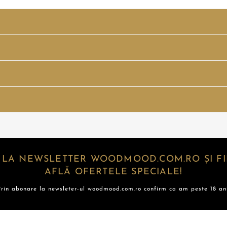
 LA NEWSLETTER WOODMOOD.COM.RO ȘI FII
AFLĂ OFERTELE SPECIALE!
Prin abonare la newsleter-ul woodmood.com.ro confirm ca am peste 18 ani