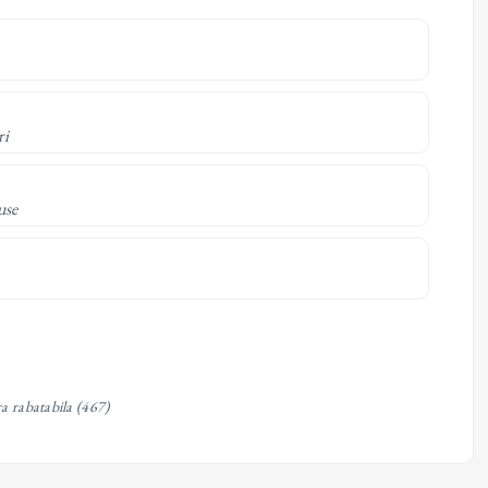
ri
use
a rabatabila
(467)