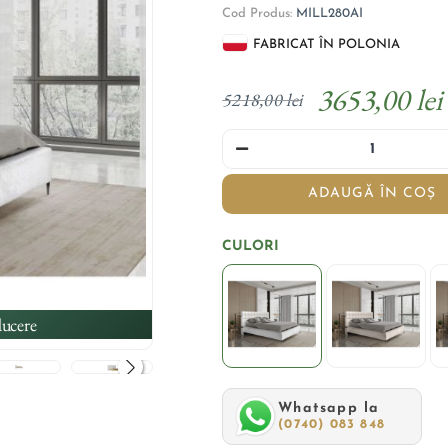
Cod Produs:
MILL280AI
FABRICAT ÎN POLONIA
3653,00 lei
5218,00 lei
ADAUGĂ ÎN COȘ
CULORI
ucere
Whatsapp la
(0740) 083 848