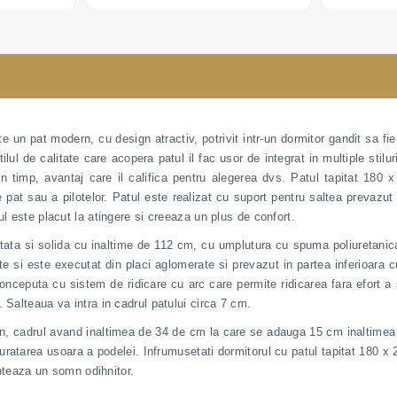
boucle; personalizabil
boucle; pers
e un pat modern, cu design atractiv, potrivit intr-un dormitor gandit sa fie
lul de calitate care acopera patul il fac usor de integrat in multiple stilu
 timp, avantaj care il califica pentru alegerea dvs. Patul tapitat 180 x
 pat sau a pilotelor. Patul este realizat cu suport pentru saltea prevazut
l este placut la atingere si creeaza un plus de confort.
pitata si solida cu inaltime de 112 cm, cu umplutura cu spuma poliuretanic
e si este executat din placi aglomerate si prevazut in partea inferioara c
onceputa cu sistem de ridicare cu arc care permite ridicarea fara efort a sa
 Salteaua va intra in cadrul patului circa 7 cm.
mn, cadrul avand inaltimea de 34 de cm la care se adauga 15 cm inaltimea pi
uratarea usoara a podelei. Infrumusetati dormitorul cu patul tapitat 180 x 
anteaza un somn odihnitor.