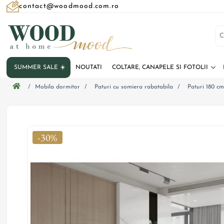
contact@woodmood.com.ro
SUMMER SALE ☀️
NOUTATI
COLTARE, CANAPELE SI FOTOLII
/
Mobila dormitor
/
Paturi cu somiera rabatabila
/
Paturi 180 c
-30%