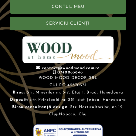
CONTUL MEU
SERVICIU CLIENȚI
contact@woodmood.com.ro
0740083848
WOOD MOOD DECOR SRL
CUI RO 45870351
Birou
: Str. Minerilor nr. 5-7, Etaj 1, Brad, Hunedoara
Depozit
: Str. Principală nr. 351, Sat Țebea, Hunedoara
Birou consultanță design
: Str. Horticultorilor, nr. 12,
Cluj-Napoca, Cluj