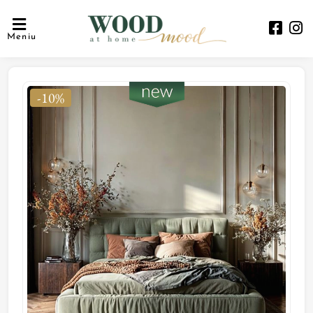
Meniu
-10%