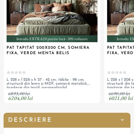
Introdu EXTRA20 pentru încă -20% reducere
Introdu E
PAT TAPITAT 200X200 CM, SOMIERA
PAT TAPITA
FIXA, VERDE MENTA BELIS
FIXA, VER
L 228 x l 228 x h 27 - 42 cm; tăblie - 98 cm;
L 228 x l 208 x
structură din lemn și MDF, somieră metalică,
structură din 
tapițerie din textil; personalizabil
tapițerie din te
6893,00 lei
6690,00 lei
6204,00 lei
6021,00 lei
DESCRIERE