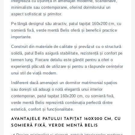
integrează cu ușurință în amenajări moderne, scandinave,
minimaliste sau contemporane, oferind dormitorului un
aspect sofisticat și primitor.
Pe lângă designul său atractiv, patul tapițat 160x200 cm, cu
somieră fixă, verde mentă Belis oferă și beneficii practice
importante.
Construit din materiale de calitate și prevăzut cu o structură
solidă, patul Belis asigură stabilitate, rezistență și confort pe
termen lung. Fiecare detaliu este gândit pentru a oferi o
experiență plăcută de utilizare și pentru a răspunde cerințelor
unui stil de viață modern.
Indiferent dacă amenajezi un dormitor matrimonial spațios
sau dorești să adaugi o notă elegantă unui interior
contemporan, patul tapițat 160x200 cm, cu somieră fixă,
verde mentă Belis reprezintă combinația perfectă dintre
estetică, confort și funcționalitate.
AVANTAJELE PATULUI TAPIȚAT 160X200 CM, CU
SOMIERĂ FIXĂ, VERDE MENTĂ BELIS