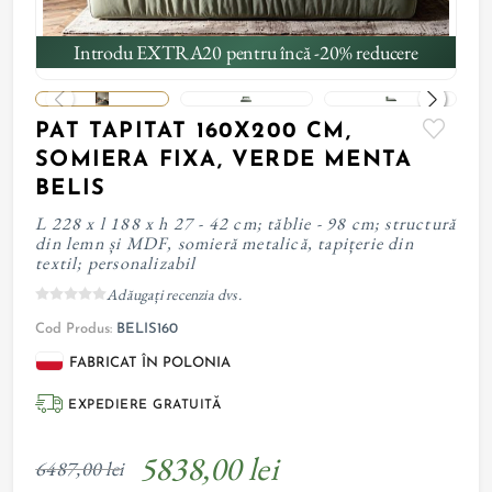
Introdu EXTRA20 pentru încă -20% reducere
PAT TAPITAT 160X200 CM,
SOMIERA FIXA, VERDE MENTA
BELIS
L 228 x l 188 x h 27 - 42 cm; tăblie - 98 cm; structură
din lemn și MDF, somieră metalică, tapițerie din
textil; personalizabil
Adăugați recenzia dvs.
Cod Produs:
BELIS160
FABRICAT ÎN POLONIA
EXPEDIERE GRATUITĂ
5838,00 lei
6487,00 lei