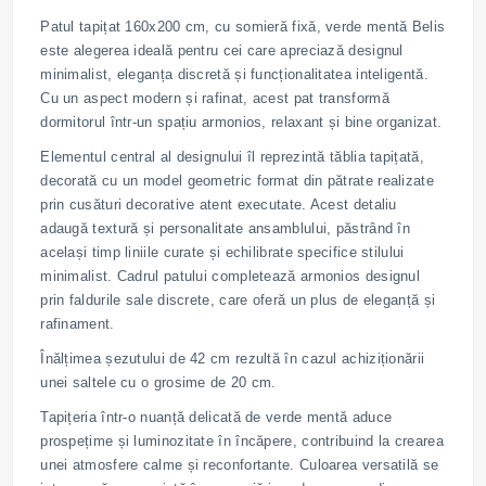
Patul tapițat 160x200 cm, cu somieră fixă, verde mentă Belis
este alegerea ideală pentru cei care apreciază designul
minimalist, eleganța discretă și funcționalitatea inteligentă.
Cu un aspect modern și rafinat, acest pat transformă
dormitorul într-un spațiu armonios, relaxant și bine organizat.
Elementul central al designului îl reprezintă tăblia tapițată,
decorată cu un model geometric format din pătrate realizate
prin cusături decorative atent executate. Acest detaliu
adaugă textură și personalitate ansamblului, păstrând în
același timp liniile curate și echilibrate specifice stilului
minimalist. Cadrul patului completează armonios designul
prin faldurile sale discrete, care oferă un plus de eleganță și
rafinament.
Înălțimea șezutului de 42 cm rezultă în cazul achiziționării
unei saltele cu o grosime de 20 cm.
Tapițeria într-o nuanță delicată de verde mentă aduce
prospețime și luminozitate în încăpere, contribuind la crearea
unei atmosfere calme și reconfortante. Culoarea versatilă se