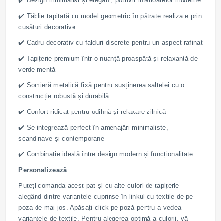
✔️ Design minimalist și elegant, potrivit interioarelor moderne
✔️ Tăblie tapițată cu model geometric în pătrate realizate prin
cusături decorative
✔️ Cadru decorativ cu falduri discrete pentru un aspect rafinat
✔️ Tapițerie premium într-o nuanță proaspătă și relaxantă de
verde mentă
✔️ Somieră metalică fixă pentru susținerea saltelei cu o
construcție robustă și durabilă
✔️ Confort ridicat pentru odihnă și relaxare zilnică
✔️ Se integrează perfect în amenajări minimaliste,
scandinave și contemporane
✔️ Combinație ideală între design modern și funcționalitate
Personalizează
Puteți comanda acest pat și cu alte culori de tapițerie
alegând dintre variantele cuprinse în linkul cu textile de pe
poza de mai jos. Apăsați click pe poză pentru a vedea
variantele de textile. Pentru alegerea optimă a culorii, vă