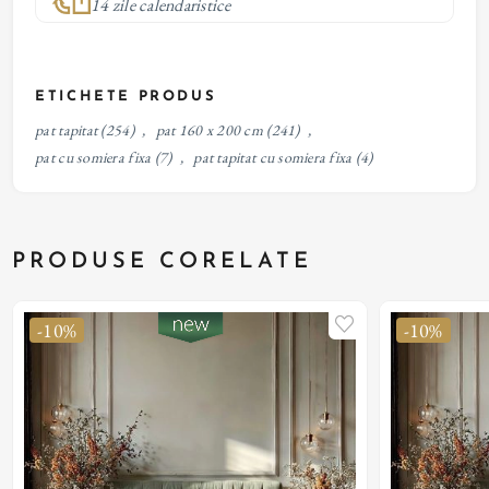
14 zile calendaristice
ETICHETE PRODUS
pat tapitat
(254)
,
pat 160 x 200 cm
(241)
,
pat cu somiera fixa
(7)
,
pat tapitat cu somiera fixa
(4)
PRODUSE CORELATE
-10%
-10%