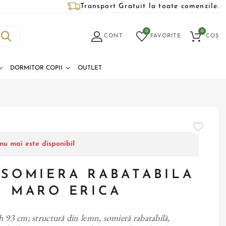
Transport Gratuit la toate comenzile.
0
0
CONT
FAVORITE
COȘ
DORMITOR COPII
OUTLET
nu mai este disponibil
 SOMIERA RABATABILA
M MARO ERICA
h 93 cm; structură din lemn, somieră rabatabilă,