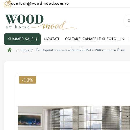
contact@woodmood.com.ro
SUMMER SALE ☀️
NOUTATI
COLTARE, CANAPELE SI FOTOLII
Pat tapitat somiera rabatabila 160 x 200 cm maro Erica
/
Eltap
/
-10%