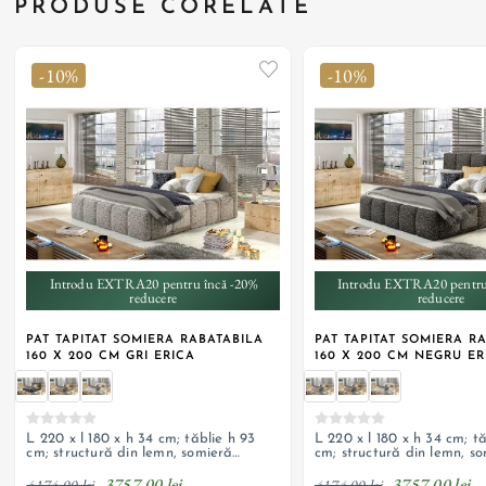
PRODUSE CORELATE
-10%
-10%
+ 2
+ 2
Introdu EXTRA20 pentru încă -20%
Introdu EXTRA20 pentru
reducere
reducere
PAT TAPITAT SOMIERA RABATABILA
PAT TAPITAT SOMIERA R
160 X 200 CM GRI ERICA
160 X 200 CM NEGRU ER
L 220 x l 180 x h 34 cm; tăblie h 93
L 220 x l 180 x h 34 cm; t
cm; structură din lemn, somieră
cm; structură din lemn, s
rabatabilă, dispozitiv de ridicare cu
rabatabilă, dispozitiv de 
3757,00 lei
3757,00 lei
arc; ladă de depozitare, tapițerie din
arc; ladă de depozitare, t
4174,00 lei
4174,00 lei