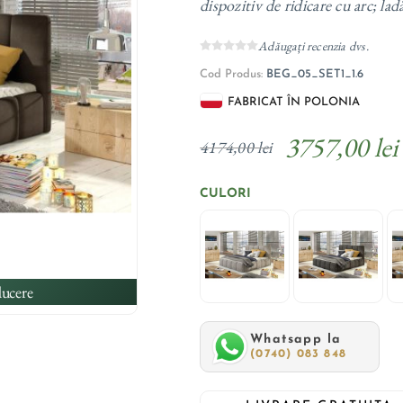
dispozitiv de ridicare cu arc; lad
Adăugați recenzia dvs.
Cod Produs:
BEG_05_SET1_1.6
FABRICAT ÎN POLONIA
3757,00 lei
4174,00 lei
CULORI
ucere
Whatsapp la
(0740) 083 848