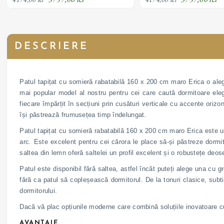
material textil
material textil
DESCRIERE
Patul tapițat cu somieră rabatabilă 160 x 200 cm maro Erica o aleg
mai popular model al nostru pentru cei care caută dormitoare elegan
fiecare împărțit în secțiuni prin cusături verticale cu accente orizon
își păstrează frumusețea timp îndelungat.
Patul tapițat cu somieră rabatabilă 160 x 200 cm maro Erica este un
arc. Este excelent pentru cei cărora le place să-și păstreze dormit
saltea din lemn oferă saltelei un profil excelent și o robustețe deos
Patul este disponibil fără saltea, astfel încât puteți alege una cu 
fără ca patul să copleșească dormitorul. De la tonuri clasice, subtil
dormitorului.
Dacă vă plac opțiunile moderne care combină soluțiile inovatoare cu
AVANTAJE