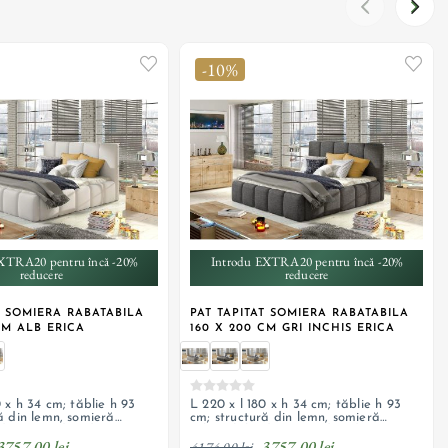
-10%
+ 2
+ 2
XTRA20 pentru încă -20%
Introdu EXTRA20 pentru încă -20%
reducere
reducere
T SOMIERA RABATABILA
PAT TAPITAT SOMIERA RABATABILA
CM ALB ERICA
160 X 200 CM GRI INCHIS ERICA
0 x h 34 cm; tăblie h 93
L 220 x l 180 x h 34 cm; tăblie h 93
ă din lemn, somieră
cm; structură din lemn, somieră
dispozitiv de ridicare cu
rabatabilă, dispozitiv de ridicare cu
3757,00 lei
3757,00 lei
 depozitare, tapițerie din
arc; ladă de depozitare, tapițerie din
4174,00 lei