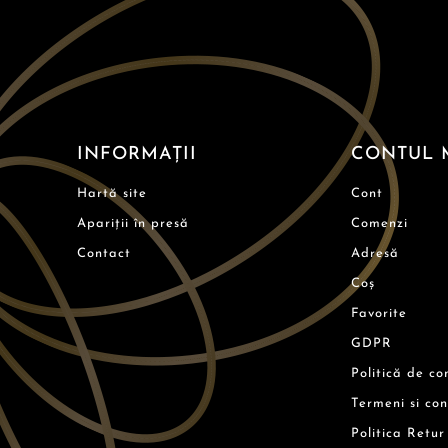
INFORMAȚII
CONTUL 
Hartă site
Cont
Apariții în presă
Comenzi
Contact
Adresă
Coș
Favorite
GDPR
Politică de co
Termeni si con
Politica Retur