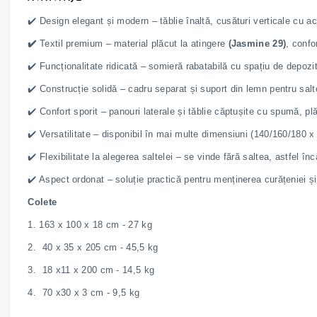
✔️ Design elegant și modern – tăblie înaltă, cusături verticale cu acc
✔️
Textil premium – material plăcut la atingere
(Jasmine 29)
, confo
✔️ Funcționalitate ridicată – somieră rabatabilă cu spațiu de depozit
✔️ Construcție solidă – cadru separat și suport din lemn pentru saltea
✔️ Confort sporit – panouri laterale și tăblie căptușite cu spumă, pl
✔️ Versatilitate – disponibil în mai multe dimensiuni (140/160/180 x 
✔️ Flexibilitate la alegerea saltelei – se vinde fără saltea, astfel în
✔️ Aspect ordonat – soluție practică pentru menținerea curățeniei și 
Colete
1. 163 x 100 x 18 cm - 27 kg
2. 40 x 35 x 205 cm - 45,5 kg
3. 18 x11 x 200 cm - 14,5 kg
4. 70 x30 x 3 cm - 9,5 kg