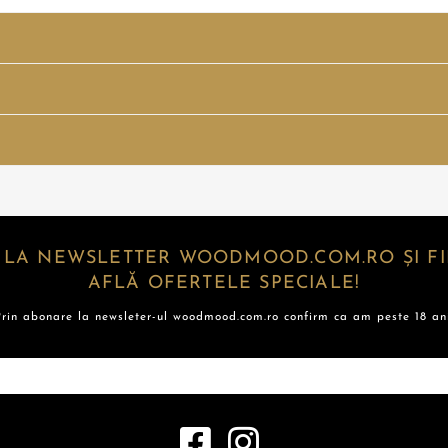
 LA NEWSLETTER WOODMOOD.COM.RO ȘI FII
AFLĂ OFERTELE SPECIALE!
Prin abonare la newsleter-ul woodmood.com.ro confirm ca am peste 18 ani