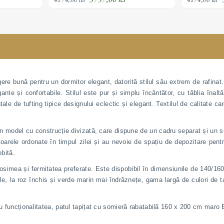
material textil
material text
ere bună pentru un dormitor elegant, datorită stilul său extrem de rafinat
te și confortabile. Stilul este pur și simplu încântător, cu tăblia înaltă
tale de tufting tipice designului eclectic și elegant. Textilul de calitate c
 model cu construcție divizată, care dispune de un cadru separat și un su
oarele ordonate în timpul zilei și au nevoie de spațiu de depozitare pent
ebită.
grosimea și fermitatea preferate. Este dispobibil în dimensiunile de 140/1
e, la roz închis și verde marin mai îndrăznețe, gama largă de culori de tap
 funcționalitatea, patul tapițat cu somieră rabatabilă 160 x 200 cm maro 