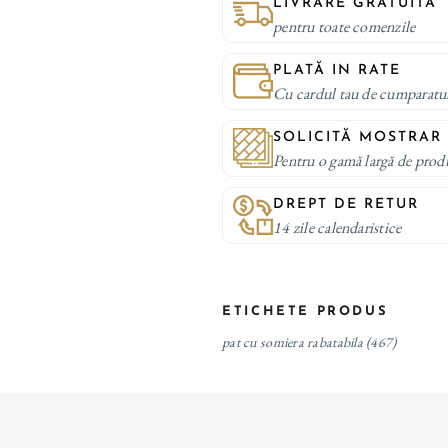
LIVRARE GRATUITA
pentru toate comenzile
PLATĂ IN RATE
Cu cardul tau de cumparatu
SOLICITĂ MOSTRAR
Pentru o gamă largă de prod
DREPT DE RETUR
14 zile calendaristice
ETICHETE PRODUS
pat cu somiera rabatabila
(467)