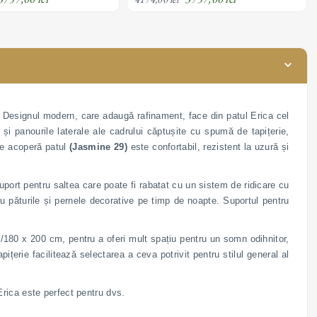
il
material textil
. Designul modern, care adaugă rafinament, face din patul Erica cel
 și panourile laterale ale cadrului căptușite cu spumă de tapițerie,
are acoperă patul
(Jasmine 29)
este confortabil, rezistent la uzură și
port pentru saltea care poate fi rabatat cu un sistem de ridicare cu
ru păturile și pernele decorative pe timp de noapte. Suportul pentru
60/180 x 200 cm, pentru a oferi mult spațiu pentru un somn odihnitor,
ițerie facilitează selectarea a ceva potrivit pentru stilul general al
Erica este perfect pentru dvs.