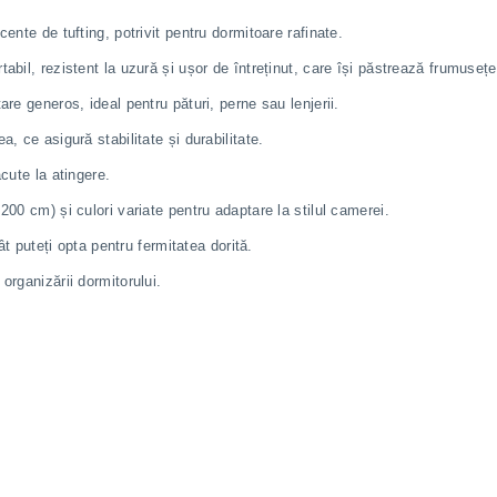
ente de tufting, potrivit pentru dormitoare rafinate.
rtabil, rezistent la uzură și ușor de întreținut, care își păstrează frumusețe
are generos, ideal pentru pături, perne sau lenjerii.
, ce asigură stabilitate și durabilitate.
ăcute la atingere.
200 cm) și culori variate pentru adaptare la stilul camerei.
cât puteți opta pentru fermitatea dorită.
organizării dormitorului.