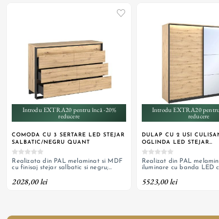
Introdu EXTRA20 pentru încă -20%
Introdu EXTRA20 pentru
reducere
reducere
COMODA CU 3 SERTARE LED STEJAR
DULAP CU 2 USI CULISA
SALBATIC/NEGRU QUANT
OGLINDA LED STEJAR
SALBATIC/NEGRU QUAN
Realizata din PAL melaminat si MDF
Realizat din PAL melamin
cu finisaj stejar salbatic si negru;
iluminare cu banda LED 
iluminare cu banda LED cu
alimentare la priza
2028,00 lei
5523,00 lei
alimentare la priza