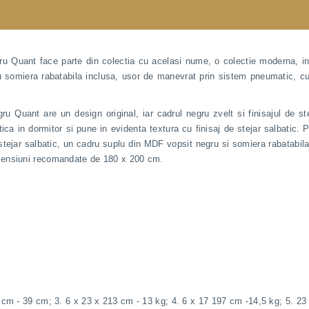
 Quant face parte din colectia cu acelasi nume, o colectie moderna, in sti
cu somiera rabatabila inclusa, usor de manevrat prin sistem pneumatic, cu
u Quant are un design original, iar cadrul negru zvelt si finisajul de st
ica in dormitor si pune in evidenta textura cu finisaj de stejar salbatic.
stejar salbatic, un cadru suplu din MDF vopsit negru si somiera rabatabila
imensiuni recomandate de 180 x 200 cm.
3 cm - 39 cm; 3. 6 x 23 x 213 cm - 13 kg; 4. 6 x 17 197 cm -14,5 kg; 5. 23