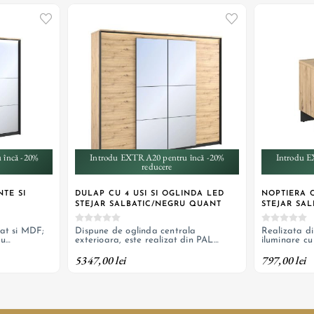
 încă -20%
Introdu EXTRA20 pentru încă -20%
Introdu E
reducere
NTE SI
DULAP CU 4 USI SI OGLINDA LED
NOPTIERA C
STEJAR SALBATIC/NEGRU QUANT
STEJAR SA
T
at si MDF;
Dispune de oglinda centrala
Realizata d
cu
exterioara, este realizat din PAL
iluminare c
melaminat si MDF; iluminare cu
alimentare l
5347,00 lei
797,00 lei
banda LED cu alimentare la priza