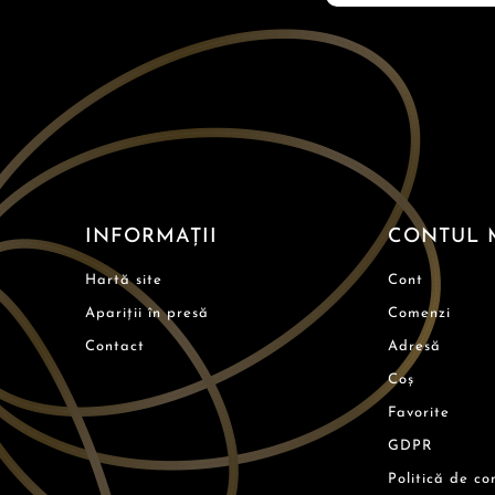
INFORMAȚII
CONTUL 
Hartă site
Cont
Apariții în presă
Comenzi
Contact
Adresă
Coș
Favorite
GDPR
Politică de co