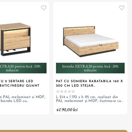
XTRA20 pentru încă -20%
Introdu EXTRA20 pentru încă -20%
reducere
reducere
U 2 SERTARE LED
PAT CU SOMIERA RABATABILA 160 X
LBATIC/NEGRU QUANT
200 CM LED STEJAR
SALBATIC/NEGRU QUANT
in PAL melaminat si MDF;
L 214 x l 170 x h 95 cm, realizat din
u banda LED cu
PAL melaminat și MDF; iluminare cu
a priza
bandă LED cu alimentare la priză;
4190,00 lei
somieră rabatabilă metalică, ladă de
depozitare