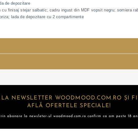
da de depozitare
cu finisaj stejar salbatic; cadru ingust din MDF vopsit negru; somiera ra
 priza; lada de depozitare cu 2 compartimente
 LA NEWSLETTER WOODMOOD.COM.RO ȘI FII
AFLĂ OFERTELE SPECIALE!
Prin abonare la newsleter-ul woodmood.com.ro confirm ca am peste 18 ani