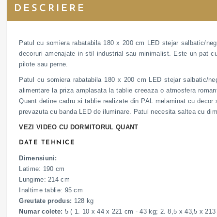
DESCRIERE
Patul cu somiera rabatabila 180 x 200 cm LED stejar salbatic/negru
decoruri amenajate in stil industrial sau minimalist. Este un pat 
pilote sau perne.
Patul cu somiera rabatabila 180 x 200 cm LED stejar salbatic/negr
alimentare la priza amplasata la tablie creeaza o atmosfera romant
Quant detine cadru si tablie realizate din PAL melaminat cu decor 
prevazuta cu banda LED de iluminare. Patul necesita saltea cu d
VEZI VIDEO CU DORMITORUL QUANT
DATE TEHNICE
Dimensiuni:
Latime: 190 cm
Lungime: 214 cm
Inaltime tablie: 95 cm
Greutate produs:
128 kg
Numar colete:
5 ( 1. 10 x 44 x 221 cm - 43 kg; 2. 8,5 x 43,5 x 21