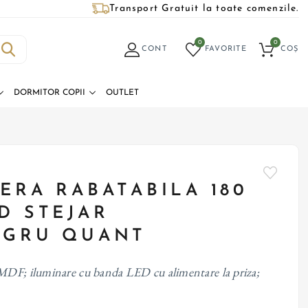
Transport Gratuit la toate comenzile.
0
0
CONT
FAVORITE
COȘ
DORMITOR COPII
OUTLET
ERA RABATABILA 180
D STEJAR
EGRU QUANT
MDF; iluminare cu banda LED cu alimentare la priza;