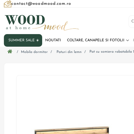
contact@woodmood.com.ro
SUMMER SALE ☀️
NOUTATI
COLTARE, CANAPELE SI FOTOLII
Pat cu somiera rabatabila 
/
Mobila dormitor
/
Paturi din lemn
/
Quant