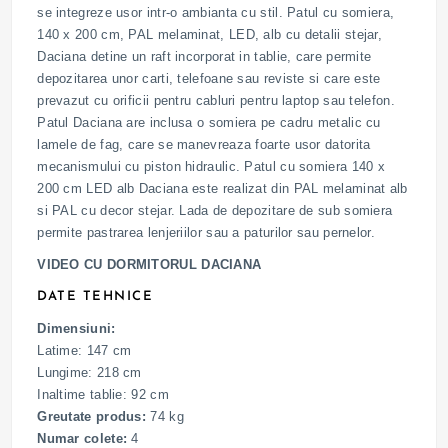
se integreze usor intr-o ambianta cu stil. Patul cu somiera,
140 x 200 cm, PAL melaminat, LED, alb cu detalii stejar,
Daciana detine un raft incorporat in tablie, care permite
depozitarea unor carti, telefoane sau reviste si care este
prevazut cu orificii pentru cabluri pentru laptop sau telefon.
Patul Daciana are inclusa o somiera pe cadru metalic cu
lamele de fag, care se manevreaza foarte usor datorita
mecanismului cu piston hidraulic. Patul cu somiera 140 x
200 cm LED alb Daciana este realizat din PAL melaminat alb
si PAL cu decor stejar. Lada de depozitare de sub somiera
permite pastrarea lenjeriilor sau a paturilor sau pernelor.
VIDEO CU DORMITORUL DACIANA
DATE TEHNICE
Dimensiuni:
Latime: 147 cm
Lungime: 218 cm
Inaltime tablie: 92 cm
Greutate produs:
74 kg
Numar colete:
4