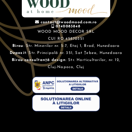
contact@woodmood.com.ro
0740083848
WOOD MOOD DECOR SRL
CUI RO 45870351
Birou
: Str. Minerilor nr. 5-7, Etaj 1, Brad, Hunedoara
Depozit
: Str. Principală nr. 351, Sat Țebea, Hunedoara
Birou consultanță design
: Str. Horticultorilor, nr. 12,
Cluj-Napoca, Cluj