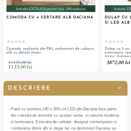
Introdu EXTRA20 pentru încă -20% reducere
Introdu E
COMODA CU 4 SERTARE ALB DACIANA
DULAP CU 
SI LED ALB
Comoda realizata din PAL melaminat de culoare
Dulap cu 3 usi 
alb cu detalii stejar
exterioara, re
stejar; ilumin
3872,00 lei
11133,00 lei
1133,00 lei
DESCRIERE
Patul cu somiera 140 x 200 cm LED alb Daciana face parte
din colectia de dormitor cu acelasi nume, o colectie moderna
si luminoasa. Executia de calitate, designul contemporan si
combinatia dintre alb si stejar fac ca dormitorul Daciana sa