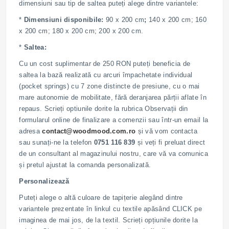
dimensiuni sau tip de saltea puteți alege dintre variantele:
*
Dimensiuni disponibile:
90 x 200 cm
;
140 x 200 cm; 160
x 200 cm; 180 x 200 cm; 200 x 200 cm.
*
Saltea:
Cu un cost suplimentar de 250 RON puteți beneficia de
saltea la bază realizată cu arcuri împachetate individual
(pocket springs) cu 7 zone distincte de presiune, cu o mai
mare autonomie de mobilitate, fără deranjarea părții aflate în
repaus. Scrieți optiunile dorite la rubrica Observații din
formularul online de finalizare a comenzii sau într-un email la
adresa
contact@woodmood.com.ro
și vă vom contacta
sau sunați-ne la telefon
0751 116 839
și veți fi preluat direct
de un consultant al magazinului nostru, care vă va comunica
și pretul ajustat la comanda personalizată.
Personalizează
Puteți alege o altă culoare de tapițerie alegând dintre
variantele prezentate în linkul cu textile apăsând CLICK pe
imaginea de mai jos, de la textil. Scrieți opțiunile dorite la