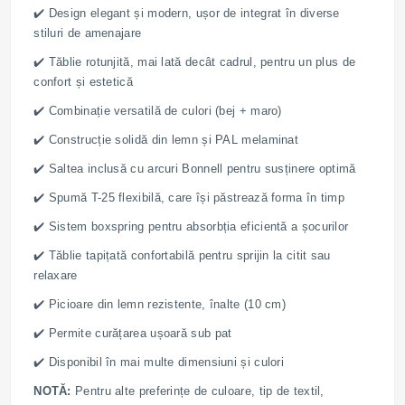
✔️ Design elegant și modern, ușor de integrat în diverse
stiluri de amenajare
✔️ Tăblie rotunjită, mai lată decât cadrul, pentru un plus de
confort și estetică
✔️ Combinație versatilă de culori (bej + maro)
✔️ Construcție solidă din lemn și PAL melaminat
✔️ Saltea inclusă cu arcuri Bonnell pentru susținere optimă
✔️ Spumă T-25 flexibilă, care își păstrează forma în timp
✔️ Sistem boxspring pentru absorbția eficientă a șocurilor
✔️ Tăblie tapițată confortabilă pentru sprijin la citit sau
relaxare
✔️ Picioare din lemn rezistente, înalte (10 cm)
✔️ Permite curățarea ușoară sub pat
✔️ Disponibil în mai multe dimensiuni și culori
NOTĂ:
Pentru alte preferințe de culoare, tip de textil,