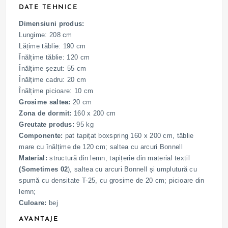
DATE TEHNICE
Dimensiuni produs:
Lungime: 208 cm
Lățime tăblie: 190 cm
Înălțime tăblie: 120 cm
Înălțime șezut: 55 cm
Înălțime cadru: 20 cm
Înălțime picioare: 10 cm
Grosime saltea:
20 cm
Zona de dormit:
160 x 200 cm
Greutate produs:
95 kg
Componente:
pat tapițat boxspring 160 x 200 cm, tăblie
mare cu înălțime de 120 cm; saltea cu arcuri Bonnell
Material:
structură din lemn, tapițerie din material textil
(Sometimes 02
), saltea cu arcuri Bonnell și umplutură cu
spumă cu densitate T-25, cu grosime de 20 cm; picioare din
lemn;
Culoare:
bej
AVANTAJE