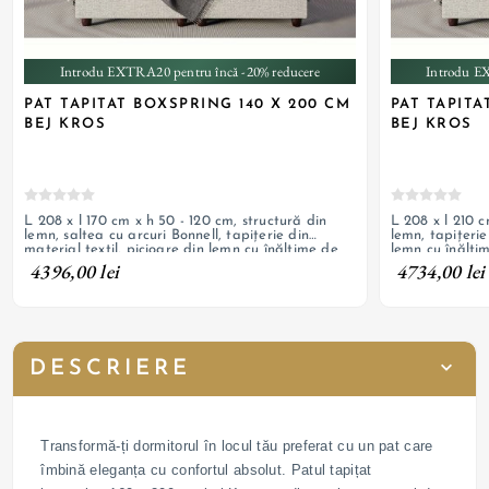
Introdu EXTRA20 pentru încă -20% reducere
Introdu E
PAT TAPITAT BOXSPRING 140 X 200 CM
PAT TAPITA
BEJ KROS
BEJ KROS
L 208 x l 170 cm x h 50 - 120 cm, structură din
L 208 x l 210 c
lemn, saltea cu arcuri Bonnell, tapițerie din
lemn, tapițerie
material textil, picioare din lemn cu înălțime de
lemn cu înălți
10 cm
4396,00 lei
4734,00 lei
DESCRIERE
Transformă-ți dormitorul în locul tău preferat cu un pat care
îmbină eleganța cu confortul absolut. Patul tapițat