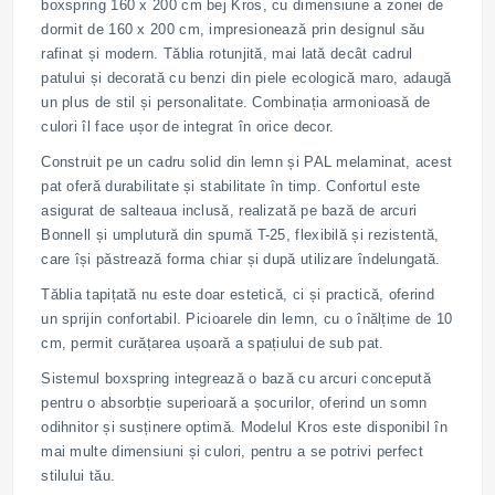
boxspring 160 x 200 cm bej Kros, cu dimensiune a zonei de
dormit de 160 x 200 cm, impresionează prin designul său
rafinat și modern. Tăblia rotunjită, mai lată decât cadrul
patului și decorată cu benzi din piele ecologică maro, adaugă
un plus de stil și personalitate. Combinația armonioasă de
culori îl face ușor de integrat în orice decor.
Construit pe un cadru solid din lemn și PAL melaminat, acest
pat oferă durabilitate și stabilitate în timp. Confortul este
asigurat de salteaua inclusă, realizată pe bază de arcuri
Bonnell și umplutură din spumă T-25, flexibilă și rezistentă,
care își păstrează forma chiar și după utilizare îndelungată.
Tăblia tapițată nu este doar estetică, ci și practică, oferind
un sprijin confortabil. Picioarele din lemn, cu o înălțime de 10
cm, permit curățarea ușoară a spațiului de sub pat.
Sistemul boxspring integrează o bază cu arcuri concepută
pentru o absorbție superioară a șocurilor, oferind un somn
odihnitor și susținere optimă. Modelul Kros este disponibil în
mai multe dimensiuni și culori, pentru a se potrivi perfect
stilului tău.