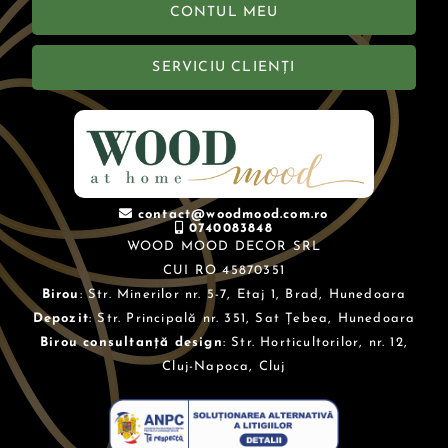
CONTUL MEU
SERVICIU CLIENȚI
contact@woodmood.com.ro
0740083848
WOOD MOOD DECOR SRL
CUI RO 45870351
Birou
: Str. Minerilor nr. 5-7, Etaj 1, Brad, Hunedoara
Depozit
: Str. Principală nr. 351, Sat Țebea, Hunedoara
Birou consultanță design
: Str. Horticultorilor, nr. 12,
Cluj-Napoca, Cluj