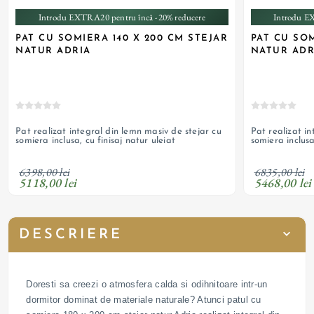
Introdu EXTRA20 pentru încă -20% reducere
Introdu E
PAT CU SOMIERA 140 X 200 CM STEJAR
PAT CU SOM
NATUR ADRIA
NATUR ADR
Pat realizat integral din lemn masiv de stejar cu
Pat realizat in
somiera inclusa, cu finisaj natur uleiat
somiera inclusa
6398,00 lei
6835,00 lei
5118,00 lei
5468,00 lei
DESCRIERE
Doresti sa creezi o atmosfera calda si odihnitoare intr-un
dormitor dominat de materiale naturale? Atunci patul cu