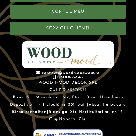
CONTUL MEU
SERVICIU CLIENȚI
contact@woodmood.com.ro
0740083848
WOOD MOOD DECOR SRL
CUI RO 45870351
Birou
: Str. Minerilor nr. 5-7, Etaj 1, Brad, Hunedoara
Depozit
: Str. Principală nr. 351, Sat Țebea, Hunedoara
Birou consultanță design
: Str. Horticultorilor, nr. 12,
Cluj-Napoca, Cluj