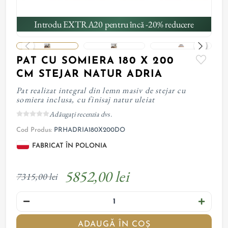
Introdu EXTRA20 pentru încă -20% reducere
PAT CU SOMIERA 180 X 200
CM STEJAR NATUR ADRIA
Pat realizat integral din lemn masiv de stejar cu
somiera inclusa, cu finisaj natur uleiat
Adăugați recenzia dvs.
Cod Produs:
PRHADRIA180X200DO
FABRICAT ÎN POLONIA
5852,00 lei
7315,00 lei
ADAUGĂ ÎN COȘ