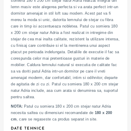
somiera 180 x 200 cm stejar natur Adria realizat integral din
lemn masiv este alegerea perfecta si va arata perfect intr-un
dormitor amenajat in stil loft sau modern. Acest pat va fi
mereu la moda si unic, datorita lemnului de stejar cu fibra
care in timp isi accentueaza nobletea. Patul cu somiera 180
x 200 cm stejar natur Adria a fost realizat in intregime din
stejar de cea mai inalta calitate, rezistent la utilizare intensa,
cu finisaj care contribuie si el la mentinerea unui aspect
placut pe perioada indelungata. Detaliile de executie il fac sa
corespunda celor mai pretentioase gusturi in materie de
mobilier. Caldura lemnului natural si executia de calitate fac
sa va doriti patul Adria intr-un dormitor pe care il vreti
amenajat moderm, dar confortabil, intim si odihnitor, departe
de agitatia de zi cu zi. Patul cu somiera 180 x 200 cm stejar
natur Adria include, asa cum arata si denumirea sa, suportul
pentru saltea.
NOTA:
Patul cu somiera 180 x 200 cm stejar natur Adria
necesita saltea cu dimensiuni recomandate de
180 x 200
cm
, care se regaseste ca produs separat in site.
DATE TEHNICE