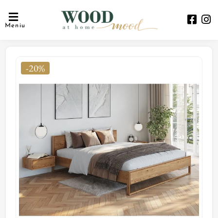
Meniu
-20%