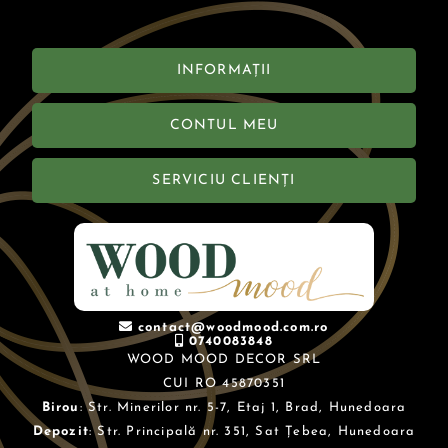
INFORMAȚII
CONTUL MEU
SERVICIU CLIENȚI
contact@woodmood.com.ro
0740083848
WOOD MOOD DECOR SRL
CUI RO 45870351
Birou
: Str. Minerilor nr. 5-7, Etaj 1, Brad, Hunedoara
Depozit
: Str. Principală nr. 351, Sat Țebea, Hunedoara