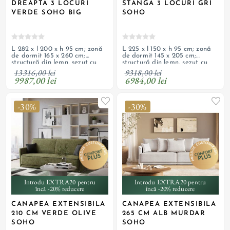
DREAPTA 3 LOCURI
STANGA 3 LOCURI GRI
VERDE SOHO BIG
SOHO
L 282 x l 200 x h 95 cm; zonă
L 225 x l 150 x h 95 cm; zonă
de dormit 165 x 260 cm;
de dormit 145 x 205 cm;
structură din lemn, șezut cu
structură din lemn, șezut cu
arcuri ondulate și spumă HR
arcuri ondulate și spumă HR
13316,00 lei
9318,00 lei
de înaltă calitate, tapițerie
de înaltă calitate, tapițerie
9987,00 lei
6984,00 lei
din material textil; 2 lăzi de
din material textil; 2 lăzi de
depozitare; picioare din lemn;
depozitare; picioare din lemn;
produs personalizabil
universal; produs
personalizabil
-30%
-30%
Introdu EXTRA20 pentru
Introdu EXTRA20 pentru
încă -20% reducere
încă -20% reducere
CANAPEA EXTENSIBILA
CANAPEA EXTENSIBILA
210 CM VERDE OLIVE
265 CM ALB MURDAR
SOHO
SOHO