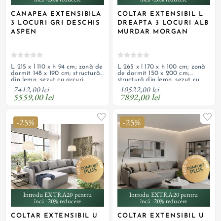
CANAPEA EXTENSIBILA
COLTAR EXTENSIBIL L
3 LOCURI GRI DESCHIS
DREAPTA 3 LOCURI ALB
ASPEN
MURDAR MORGAN
L 215 x l 110 x h 94 cm; zonă de
L 265 x l 170 x h 100 cm; zonă
dormit 148 x 190 cm; structură
de dormit 150 x 200 cm;
din lemn, șezut cu arcuri
structură din lemn, șezut cu
ondulate și spumă HR de
arcuri și spumă HR de înaltă
7412,00 lei
10522,00 lei
înaltă calitate, tapițerie din
calitate, tapițerie din material
5559,00 lei
7892,00 lei
material textil; ladă
textil; ladă de depozitare;
depozitare; produs
picioare din lemn; produs
personalizabil
personalizabil
-25%
-25%
Introdu EXTRA20 pentru
Introdu EXTRA20 pentru
încă -20% reducere
încă -20% reducere
COLTAR EXTENSIBIL U
COLTAR EXTENSIBIL U