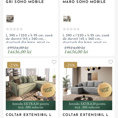
GRI SOHO MOBILE
MARO SOHO MOBILE
L 390 x l 230 x h 95 cm; zonă
L 390 x l 230 x h 95 cm; zonă
de dormit 145 x 360 cm;
de dormit 145 x 360 cm;
structură din lemn, șezut cu
structură din lemn, șezut cu
arcuri ondulate și spumă HR
arcuri ondulate și spumă HR
19514,00 lei
19514,00 lei
de înaltă calitate, tapițerie
de înaltă calitate, tapițerie
14636,00 lei
14636,00 lei
din material textil; 2 lăzi de
din material textil; 2 lăzi de
depozitare; picioare din lemn;
depozitare; picioare din lemn;
produs personalizabil
produs personalizabil
-25%
-25%
Introdu EXTRA20 pentru
Introdu EXTRA20 pentru
încă -20% reducere
încă -20% reducere
COLTAR EXTENSIBIL L
COLTAR EXTENSIBIL L