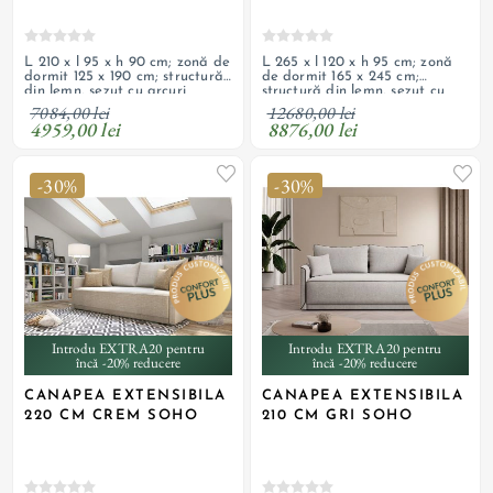
L 210 x l 95 x h 90 cm; zonă de
L 265 x l 120 x h 95 cm; zonă
dormit 125 x 190 cm; structură
de dormit 165 x 245 cm;
din lemn, șezut cu arcuri
structură din lemn, șezut cu
ondulate și spumă HR de
arcuri ondulate și spumă HR
7084,00 lei
12680,00 lei
înaltă calitate, tapițerie din
de înaltă calitate, tapițerie
4959,00 lei
8876,00 lei
material textil; ladă
din material textil; ladă
depozitare; picioare din lemn;
depozitare; produs
produs personalizabil
personalizabil
-30%
-30%
Introdu EXTRA20 pentru
Introdu EXTRA20 pentru
încă -20% reducere
încă -20% reducere
CANAPEA EXTENSIBILA
CANAPEA EXTENSIBILA
220 CM CREM SOHO
210 CM GRI SOHO