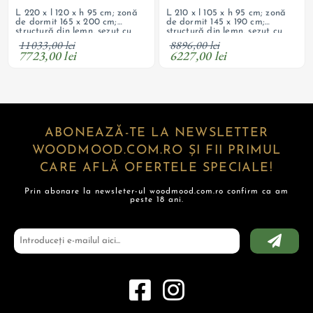
L 220 x l 120 x h 95 cm; zonă
L 210 x l 105 x h 95 cm; zonă
de dormit 165 x 200 cm;
de dormit 145 x 190 cm;
structură din lemn, șezut cu
structură din lemn, șezut cu
arcuri ondulate și spumă HR
arcuri ondulate și spumă HR
11033,00 lei
8896,00 lei
de înaltă calitate, tapițerie
de înaltă calitate, tapițerie
7723,00 lei
6227,00 lei
din material textil; ladă
din material textil; ladă
depozitare; picioare din lemn;
depozitare; picioare din lemn;
produs personalizabil
produs personalizabil
ABONEAZĂ-TE LA NEWSLETTER
WOODMOOD.COM.RO ȘI FII PRIMUL
CARE AFLĂ OFERTELE SPECIALE!
Prin abonare la newsleter-ul woodmood.com.ro confirm ca am
peste 18 ani.