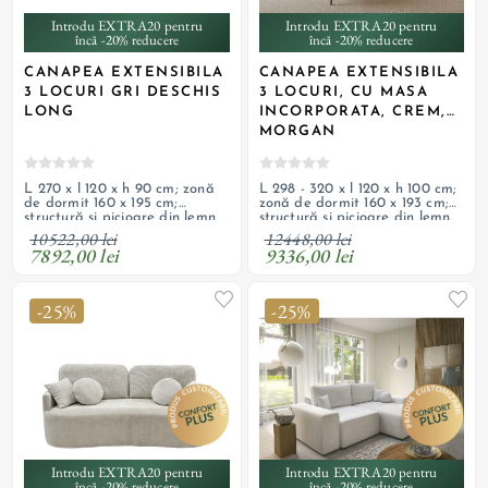
Introdu EXTRA20 pentru
Introdu EXTRA20 pentru
încă -20% reducere
încă -20% reducere
CANAPEA EXTENSIBILA
CANAPEA EXTENSIBILA
3 LOCURI GRI DESCHIS
3 LOCURI, CU MASA
LONG
INCORPORATA, CREM,
MORGAN
L 270 x l 120 x h 90 cm; zonă
L 298 - 320 x l 120 x h 100 cm;
de dormit 160 x 195 cm;
zonă de dormit 160 x 193 cm;
structură și picioare din lemn,
structură și picioare din lemn,
șezut cu arcuri ondulate și
șezut cu arcuri ondulate și
10522,00 lei
12448,00 lei
spumă HR de înaltă calitate,
spumă HR de înaltă calitate,
7892,00 lei
9336,00 lei
tapițerie din material textil;
tapițerie din textil boucle; 2
funcție de colțar stânga, ladă
lăzi de depozitare; produs
depozitare; produs
personalizabil
personalizabil
-25%
-25%
Introdu EXTRA20 pentru
Introdu EXTRA20 pentru
încă -20% reducere
încă -20% reducere