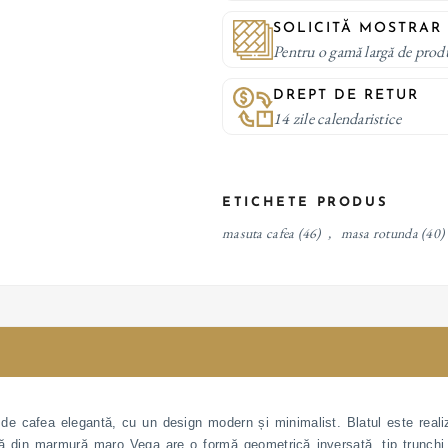
SOLICITĂ MOSTRAR
Pentru o gamă largă de prod
DREPT DE RETUR
14 zile calendaristice
ETICHETE PRODUS
masuta cafea
(46)
,
masa rotunda
(40)
 cafea elegantă, cu un design modern și minimalist. Blatul este realiz
dă din marmură maro Vega are o formă geometrică inversată, tip trunchi de