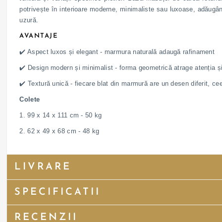
potrivește în interioare moderne, minimaliste sau luxoase, adăugân
uzură.
AVANTAJE
✔️ Aspect luxos și elegant - marmura naturală adaugă rafinament
✔️ Design modern și minimalist - forma geometrică atrage atenția și
✔️ Textură unică - fiecare blat din marmură are un desen diferit, c
Colete
1. 99 x 14 x 111 cm - 50 kg
2. 62 x 49 x 68 cm - 48 kg
LIVRARE
SPECIFICATII
RECENZII