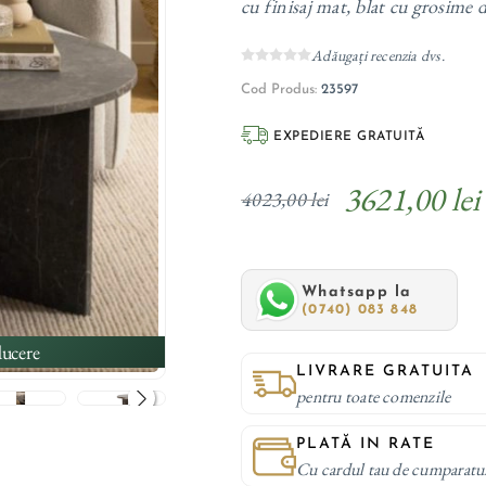
cu finisaj mat, blat cu grosime 
Adăugați recenzia dvs.
Cod Produs:
23597
EXPEDIERE GRATUITĂ
3621,00 lei
4023,00 lei
Whatsapp la
(0740) 083 848
ucere
LIVRARE GRATUITA
pentru toate comenzile
PLATĂ IN RATE
Cu cardul tau de cumparatu