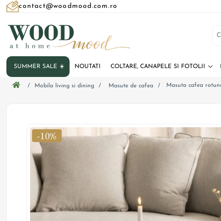
contact@woodmood.com.ro
SUMMER SALE ☀️
NOUTATI
COLTARE, CANAPELE SI FOTOLII
Masuta cafea rotu
/
Mobila living si dining
/
Masute de cafea
/
-10%