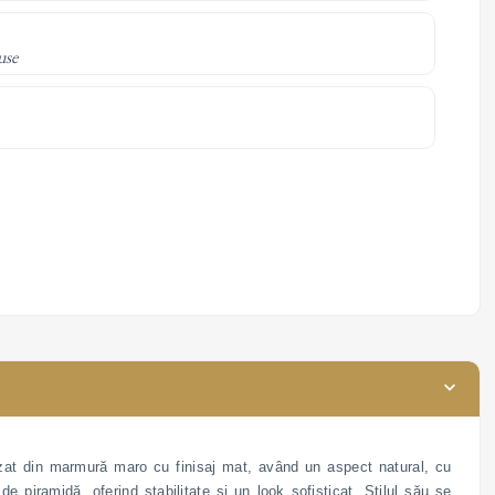
use
at din marmură maro cu finisaj mat, având un aspect natural, cu
 piramidă, oferind stabilitate și un look sofisticat. Stilul său se