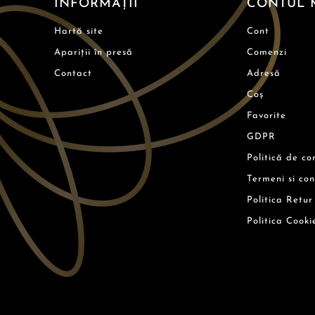
INFORMAȚII
CONTUL 
Hartă site
Cont
Apariții în presă
Comenzi
Contact
Adresă
Coș
Favorite
GDPR
Politică de co
Termeni si con
Politica Retur
Politica Cooki