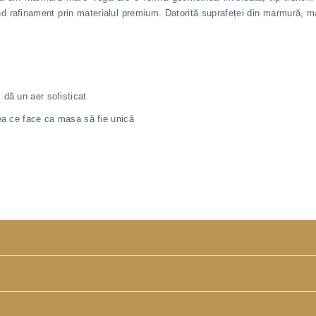
d rafinament prin materialul premium. Datorită suprafeței din marmură, ma
 dă un aer sofisticat
eea ce face ca masa să fie unică