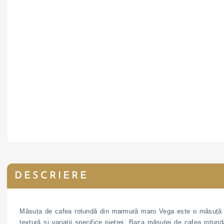
DESCRIERE
Măsuța de cafea rotundă din marmură maro Vega este o măsuță de
textură și variații specifice pietrei. Baza măsuței de cafea rotun