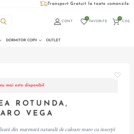
Transport Gratuit la toate comenzile.
0
0
CONT
FAVORITE
COȘ
DORMITOR COPII
OUTLET
nu mai este disponibil
EA ROTUNDA,
ARO VEGA
zată din marmură naturală de culoare maro cu inserții