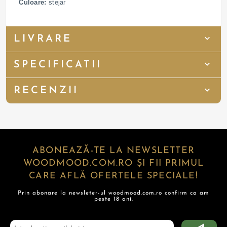
Culoare:
stejar
LIVRARE
SPECIFICATII
RECENZII
ABONEAZĂ-TE LA NEWSLETTER
WOODMOOD.COM.RO ȘI FII PRIMUL
CARE AFLĂ OFERTELE SPECIALE!
Prin abonare la newsleter-ul woodmood.com.ro confirm ca am
peste 18 ani.