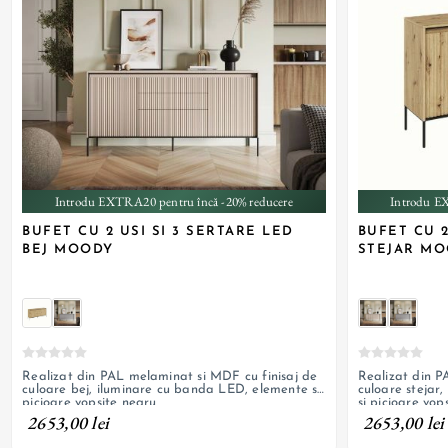
Introdu EXTRA20 pentru încă -20% reducere
Introdu E
BUFET CU 2 USI SI 3 SERTARE LED
BUFET CU 2
BEJ MOODY
STEJAR M
Realizat din PAL melaminat si MDF cu finisaj de
Realizat din P
culoare bej, iluminare cu banda LED, elemente si
culoare stejar
picioare vopsite negru
si picioare vop
2653,00 lei
2653,00 lei