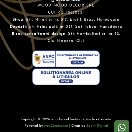
0740083848
WOOD MOOD DECOR SRL
CUI RO 45870351
Birou
: Str. Minerilor nr. 5-7, Etaj 1, Brad, Hunedoara
Depozit
: Str. Principală nr. 351, Sat Țebea, Hunedoara
Birou consultanță design
: Str. Horticultorilor, nr. 12,
Cluj-Napoca, Cluj
Copyright © 2026 woodmood.Toate drepturile rezervate.
Powered by
nopCommerce
| Creat de
Ecom Digital