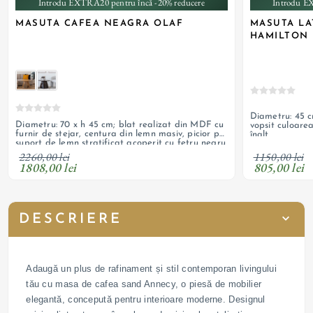
Introdu EXTRA20 pentru încă -20% reducere
Introdu E
MASUTA CAFEA NEAGRA OLAF
MASUTA L
HAMILTON
Diametru: 45 c
Diametru: 70 x h 45 cm; blat realizat din MDF cu
vopsit culoarea
furnir de stejar, centura din lemn masiv, picior pe
înalt
suport de lemn stratificat acoperit cu fetru negru
si lamele din lemn masiv de stejar
1150,00 lei
2260,00 lei
805,00 lei
1808,00 lei
DESCRIERE
Adaugă un plus de rafinament și stil contemporan livingului
tău cu masa de cafea sand Annecy, o piesă de mobilier
elegantă, concepută pentru interioare moderne. Designul