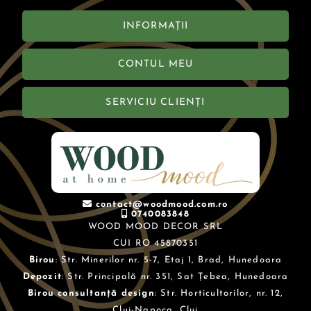
INFORMAȚII
CONTUL MEU
SERVICIU CLIENȚI
contact@woodmood.com.ro
0740083848
WOOD MOOD DECOR SRL
CUI RO 45870351
Birou
: Str. Minerilor nr. 5-7, Etaj 1, Brad, Hunedoara
Depozit
: Str. Principală nr. 351, Sat Țebea, Hunedoara
Birou consultanță design
: Str. Horticultorilor, nr. 12,
Cluj-Napoca, Cluj