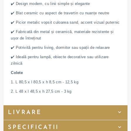
✔️ Design modern, cu linii simple și elegante
✔️ Blat ceramic cu aspect de travertin cu nuanțe neutre
✔️ Picior metalic vopsit culoarea sand, accent vizual puternic
✔️ Fabricată din metal și ceramică, materiale rezistente și
ușor de întreținut
✔️ Potrivită pentru living, dormitor sau spații de relaxare
✔️ Ideală pentru lampă, obiecte decorative sau utilizare
zilnică
Colete
1. L 80,5 x l 80,5 x h 8,5 cm - 12,5 kg
2. L 48 x l 48,5 x h 27,5 cm - 3 kg
LIVRARE
SPECIFICATII