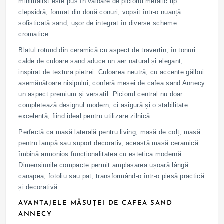
minimalist este pus în valoare de piciorul metalic tip
clepsidră, format din două conuri, vopsit într-o nuanță
sofisticată sand, ușor de integrat în diverse scheme
cromatice.
Blatul rotund din ceramică cu aspect de travertin, în tonuri
calde de culoare sand aduce un aer natural și elegant,
inspirat de textura pietrei. Culoarea neutră, cu accente gălbui
asemănătoare nisipului, conferă mesei de cafea sand Annecy
un aspect premium și versatil. Piciorul central nu doar
completează designul modern, ci asigură și o stabilitate
excelentă, fiind ideal pentru utilizare zilnică.
Perfectă ca masă laterală pentru living, masă de colț, masă
pentru lampă sau suport decorativ, această masă ceramică
îmbină armonios funcționalitatea cu estetica modernă.
Dimensiunile compacte permit amplasarea ușoară lângă
canapea, fotoliu sau pat, transformând-o într-o piesă practică
și decorativă.
AVANTAJELE MĂSUȚEI DE CAFEA SAND
ANNECY