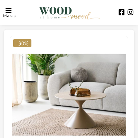
Meniu
-30%