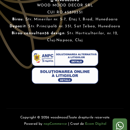
0740083848
WOOD MOOD DECOR SRL
CUI RO 45870351
Birou
: Str. Minerilor nr. 5-7, Etaj 1, Brad, Hunedoara
Depozit
: Str. Principală nr. 351, Sat Țebea, Hunedoara
Birou consultanță design
: Str. Horticultorilor, nr. 12,
Cluj-Napoca, Cluj
Copyright © 2026 woodmood.Toate drepturile rezervate.
Powered by
nopCommerce
| Creat de
Ecom Digital