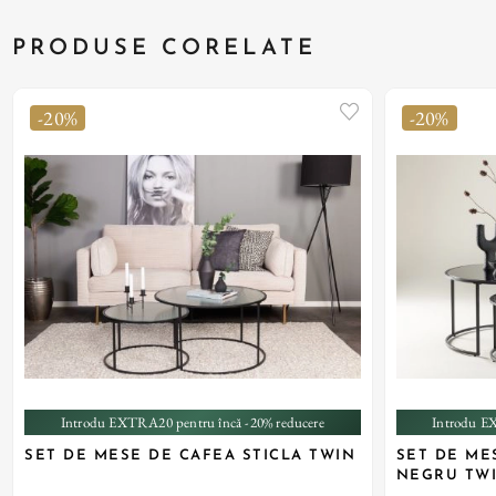
PRODUSE CORELATE
-20%
-20%
Introdu EXTRA20 pentru încă -20% reducere
Introdu E
SET DE MESE DE CAFEA STICLA TWIN
SET DE MES
NEGRU TW