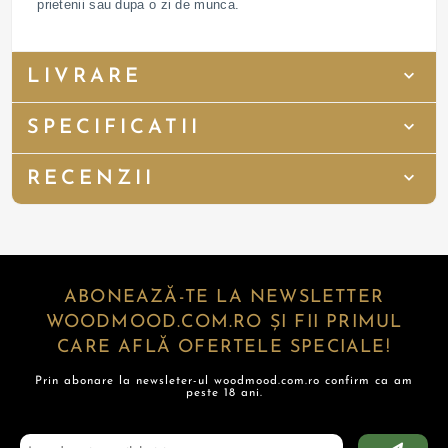
prietenii sau dupa o zi de munca.
LIVRARE
SPECIFICATII
RECENZII
ABONEAZĂ-TE LA NEWSLETTER
WOODMOOD.COM.RO ȘI FII PRIMUL
CARE AFLĂ OFERTELE SPECIALE!
Prin abonare la newsleter-ul woodmood.com.ro confirm ca am
peste 18 ani.