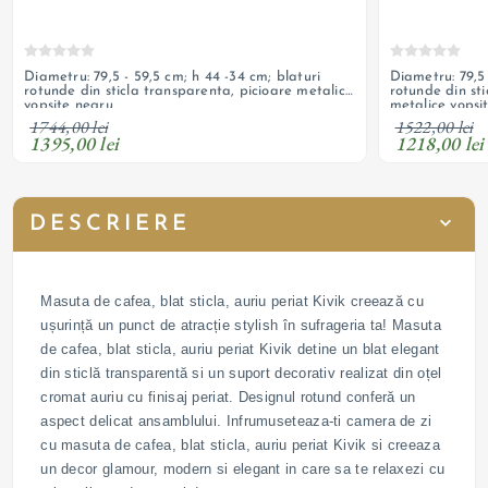
Diametru: 79,5 - 59,5 cm; h 44 -34 cm; blaturi
Diametru: 79,5 - 59,5 cm;
rotunde din sticla transparenta, picioare metalice
rotunde din sti
vopsite negru
metalice vopsi
1744,00 lei
1522,00 lei
1395,00 lei
1218,00 lei
DESCRIERE
Masuta de cafea, blat sticla, auriu periat Kivik creează cu
ușurință un punct de atracție stylish în sufrageria ta! Masuta
de cafea, blat sticla, auriu periat Kivik detine un blat elegant
din sticlă transparentă si un suport decorativ realizat din oțel
cromat auriu cu finisaj periat. Designul rotund conferă un
aspect delicat ansamblului. Infrumuseteaza-ti camera de zi
cu masuta de cafea, blat sticla, auriu periat Kivik si creeaza
un decor glamour, modern si elegant in care sa te relaxezi cu