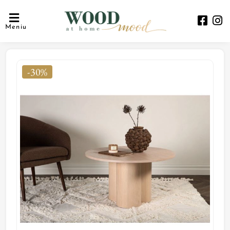
Meniu
-30%