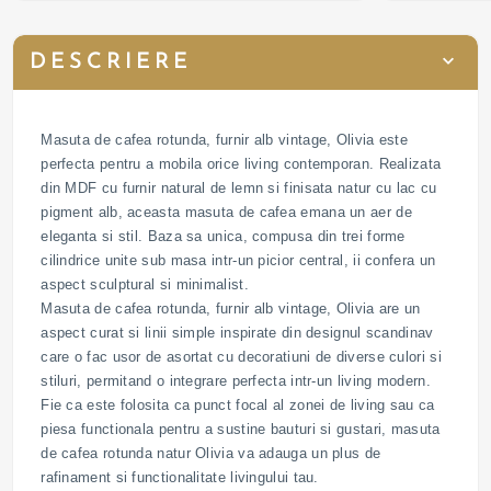
DESCRIERE
Masuta de cafea rotunda, furnir alb vintage, Olivia este
perfecta pentru a mobila orice living contemporan. Realizata
din MDF cu furnir natural de lemn si finisata natur cu lac cu
pigment alb, aceasta masuta de cafea emana un aer de
eleganta si stil. Baza sa unica, compusa din trei forme
cilindrice unite sub masa intr-un picior central, ii confera un
aspect sculptural si minimalist.
Masuta de cafea rotunda, furnir alb vintage, Olivia are un
aspect curat si linii simple inspirate din designul scandinav
care o fac usor de asortat cu decoratiuni de diverse culori si
stiluri, permitand o integrare perfecta intr-un living modern.
Fie ca este folosita ca punct focal al zonei de living sau ca
piesa functionala pentru a sustine bauturi si gustari, masuta
de cafea rotunda natur Olivia va adauga un plus de
rafinament si functionalitate livingului tau.