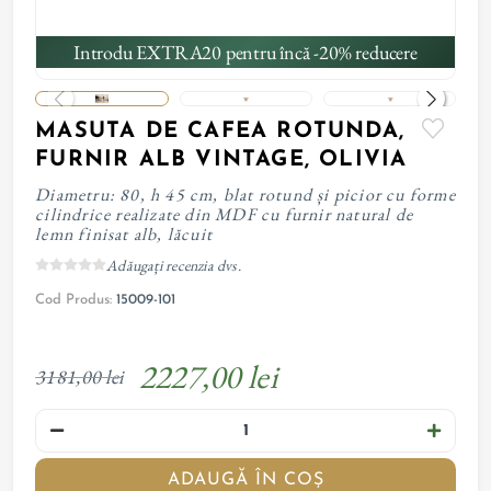
Introdu EXTRA20 pentru încă -20% reducere
MASUTA DE CAFEA ROTUNDA,
FURNIR ALB VINTAGE, OLIVIA
Diametru: 80, h 45 cm, blat rotund și picior cu forme
cilindrice realizate din MDF cu furnir natural de
lemn finisat alb, lăcuit
Adăugați recenzia dvs.
Cod Produs:
15009-101
2227,00 lei
3181,00 lei
ADAUGĂ ÎN COȘ