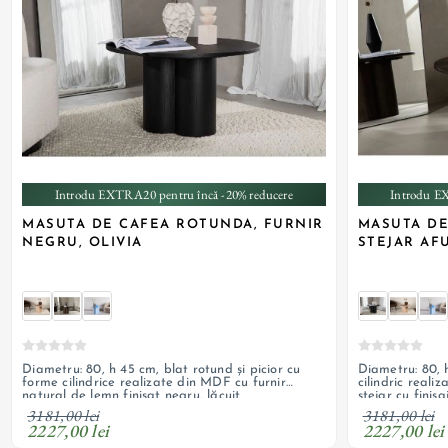
+ 1
Introdu EXTRA20 pentru încă -20% reducere
Introdu E
MASUTA DE CAFEA ROTUNDA, FURNIR
MASUTA DE
NEGRU, OLIVIA
STEJAR AFU
Diametru: 80, h 45 cm, blat rotund și picior cu
Diametru: 80, h
forme cilindrice realizate din MDF cu furnir
cilindric reali
natural de lemn finisat negru, lăcuit
stejar cu finis
3181,00 lei
3181,00 lei
2227,00 lei
2227,00 lei