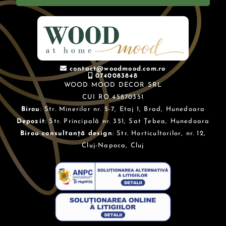
contact@woodmood.com.ro
0740083848
WOOD MOOD DECOR SRL
CUI RO 45870351
Birou
: Str. Minerilor nr. 5-7, Etaj 1, Brad, Hunedoara
Depozit
: Str. Principală nr. 351, Sat Țebea, Hunedoara
Birou consultanță design
: Str. Horticultorilor, nr. 12,
Cluj-Napoca, Cluj