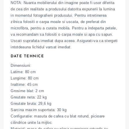
NOTA: Nuanta mobilierului din imagine poate fi usor diferita
de cea din realitate a produsului datorita expunerii la lumina
in momentul fotografierii produsului. Pentru intretinerea
zilnica folositi o carpa moale si uscata, de preferat din
microfibra, pentru a curata mobila. Pentru a indeparta petele,
va recomandam sa folositi o carpa moale si apa cu sapun.
Uscati suprafata imediat dupa aceea. Asigurati-va ca stergeti
intotdeauna lichidul varsat imediat.
DATE TEHNICE
Dimensiuni:
Latime: 80 cm
Lungime: 80 cm
Inaltime: 45 cm
Grosime blat: 2 cm
Greutate neta: 22 kg
Greutate bruta: 29,6 kg
Sarcina maxim suportata: 30 kg
Configuratie: masuta de cafea cu blat rotund, picioare
cilindrice unite la mijloc
Material: masa de cafea cu placa superioara rotunda cu