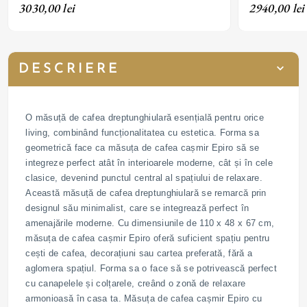
cu LED, sertar, picioare metalice cu finisaj negru
iluminare cu LE
3030,00 lei
2940,00 lei
finisaj negru
DESCRIERE
O măsuță de cafea dreptunghiulară esențială pentru orice
living, combinând funcționalitatea cu estetica. Forma sa
geometrică face ca măsuța de cafea cașmir Epiro să se
integreze perfect atât în ​​interioarele moderne, cât și în cele
clasice, devenind punctul central al spațiului de relaxare.
Această măsuță de cafea dreptunghiulară se remarcă prin
designul său minimalist, care se integrează perfect în
amenajările moderne. Cu dimensiunile de 110 x 48 x 67 cm,
măsuța de cafea cașmir Epiro oferă suficient spațiu pentru
cești de cafea, decorațiuni sau cartea preferată, fără a
aglomera spațiul. Forma sa o face să se potrivească perfect
cu canapelele și colțarele, creând o zonă de relaxare
armonioasă în casa ta. Măsuța de cafea cașmir Epiro cu