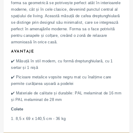
forma sa geometrică se potrivește perfect atât în ​​interioarele
moderne, cât și în cele clasice, devenind punctul central al
spațiului de living. Această măsuță de cafea dreptunghiulară
se distinge prin designul său minimalist, care se integrează
perfect în amenajările moderne. Forma sa o face potrivită
pentru canapele și colțare, creând o zonă de relaxare
armonioasă în orice casă.
AVANTAJE
✔️ Măsuță în stil modern, cu formă dreptunghiulară, cu 1
sertar și 1 nișă
✔️ Picioare metalice vopsite negru mat cu înalțime care
permite curățarea ușoară a podelei
✔️ Materiale de calitate și durabile: PAL melaminat de 16 mm
și PAL melaminat de 28 mm
Colete
1. 8,5 x 69 x 140,5 cm - 36 kg