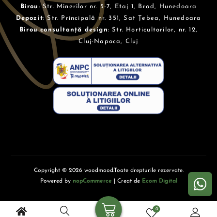
Birou
: Str. Minerilor nr. 5-7, Etaj 1, Brad, Hunedoara
Depozit
: Str. Principală nr. 351, Sat Țebea, Hunedoara
Birou consultanță design
: Str. Horticultorilor, nr. 12,
Cluj-Napoca, Cluj
Copyright © 2026 woodmood.Toate drepturile rezervate.
Powered by
nopCommerce
| Creat de
Ecom Digital
0