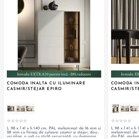
+ 3
Introdu EXTRA20 pentru încă -20% reducere
Introdu E
COMODA INALTA CU ILUMINARE
COMODA IN
CASMIR/STEJAR EPIRO
CASMIR/ST
L 98 x l 41 x h 140 cm; PAL melaminat de 16 mm și
L 98 x l 41 x h
28 mm cu finisaj de culoare cașmir și stejar, două
melaminat de 1
uși pline, o ușă cu sticlă securizată, cu iluminare
din PAL melamin