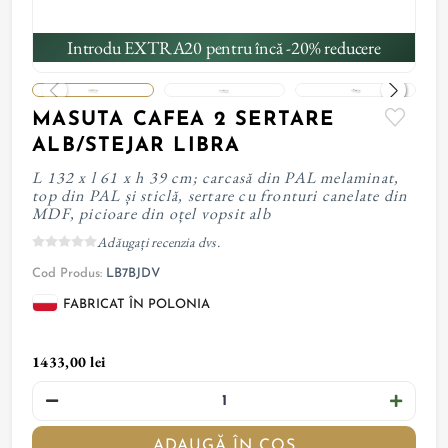
Introdu EXTRA20 pentru încă -20% reducere
MASUTA CAFEA 2 SERTARE
ALB/STEJAR LIBRA
L 132 x l 61 x h 39 cm; carcasă din PAL melaminat,
top din PAL și sticlă, sertare cu fronturi canelate din
MDF, picioare din oțel vopsit alb
Adăugați recenzia dvs.
Cod Produs:
LB7BJDV
FABRICAT ÎN POLONIA
1433,00 lei
ADAUGĂ ÎN COȘ