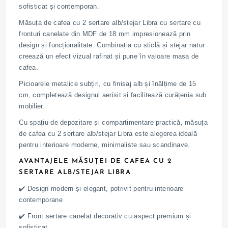
sofisticat și contemporan.
Măsuța de cafea cu 2 sertare alb/stejar Libra cu sertare cu
fronturi canelate din MDF de 18 mm impresionează prin
design și funcționalitate. Combinația cu sticlă și stejar natur
creează un efect vizual rafinat și pune în valoare masa de
cafea.
Picioarele metalice subțiri, cu finisaj alb și înălțime de 15
cm, completează designul aerisit și facilitează curățenia sub
mobilier.
Cu spațiu de depozitare și compartimentare practică, măsuța
de cafea cu 2 sertare alb/stejar Libra este alegerea ideală
pentru interioare moderne, minimaliste sau scandinave.
AVANTAJELE MĂSUȚEI DE CAFEA CU 2
SERTARE ALB/STEJAR LIBRA
✔️ Design modern și elegant, potrivit pentru interioare
contemporane
✔️ Front sertare canelat decorativ cu aspect premium și
sofisticat