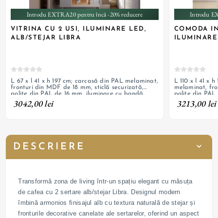
Introdu EXTRA20 pentru încă -20% reducere
Introdu E
VITRINA CU 2 USI, ILUMINARE LED,
COMODA IN
ALB/STEJAR LIBRA
ILUMINARE
L 67 x l 41 x h 197 cm; carcasă din PAL melaminat,
L 110 x l 41 x 
fronturi din MDF de 18 mm, sticlă securizată,
melaminat, fron
polițe din PAL de 16 mm, iluminare cu bandă
polițe din PAL
LED, picioare din oțel vopsit alb
LED, picioare d
3042,00 lei
3213,00 lei
DESCRIERE
Transformă zona de living într-un spațiu elegant cu măsuța
de cafea cu 2 sertare alb/stejar Libra. Designul modern
îmbină armonios finisajul alb cu textura naturală de stejar și
fronturile decorative canelate ale sertarelor, oferind un aspect