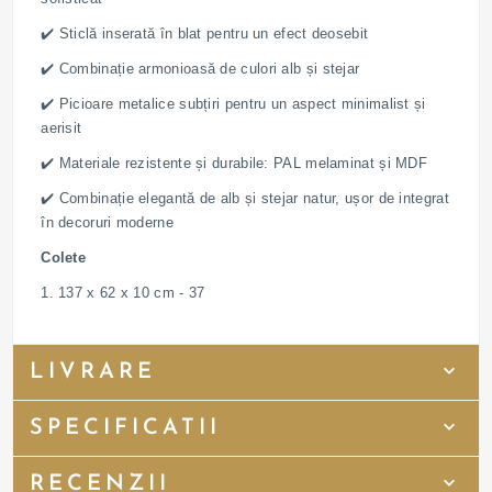
✔️ Sticlă inserată în blat pentru un efect deosebit
✔️ Combinație armonioasă de culori alb și stejar
✔️ Picioare metalice subțiri pentru un aspect minimalist și
aerisit
✔️ Materiale rezistente și durabile: PAL melaminat și MDF
✔️ Combinație elegantă de alb și stejar natur, ușor de integrat
în decoruri moderne
Colete
1. 137 x 62 x 10 cm - 37
LIVRARE
SPECIFICATII
RECENZII