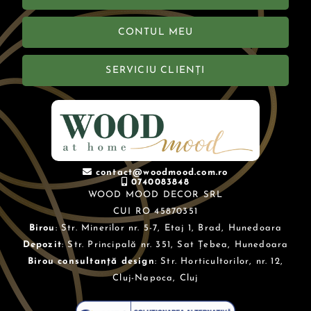
CONTUL MEU
SERVICIU CLIENȚI
contact@woodmood.com.ro
0740083848
WOOD MOOD DECOR SRL
CUI RO 45870351
Birou
: Str. Minerilor nr. 5-7, Etaj 1, Brad, Hunedoara
Depozit
: Str. Principală nr. 351, Sat Țebea, Hunedoara
Birou consultanță design
: Str. Horticultorilor, nr. 12,
Cluj-Napoca, Cluj