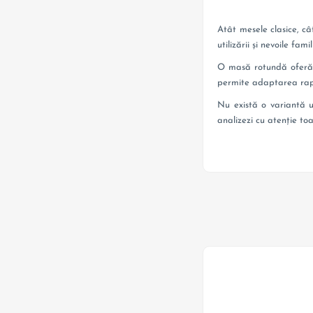
Atât mesele clasice, câ
utilizării și nevoile famili
O masă rotundă oferă av
permite adaptarea rapi
Nu există o variantă u
analizezi cu atenție toa