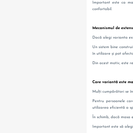
Important este ca mas
confortabil.
Mecanismul de extensi
Dacă alegi varianta ext
Un sistem bine construi
în utilizare și pot afe
Din acest motiv, este re
Care variantă este ma
Mulți cumpărători se î
Pentru persoanele care
utilizarea eficientă a sp
În schimb, dacă masa es
Important este să alegi