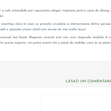
t și cele extensibile pot reprezenta alegeri inspirate pentru zona de dining.
ei.
antaje clare în ceea ce privește circulația și interacțiunea dintre persoan
dă a spațiului atunci când este nevoie de mai multe locuri.
niversal mai bună. Alegerea corectă este cea care răspunde modului în care 
te aceste aspecte, vei putea investi într-o piesă de mobilier care își va păstra
LĂSAȚI UN COMENTAR