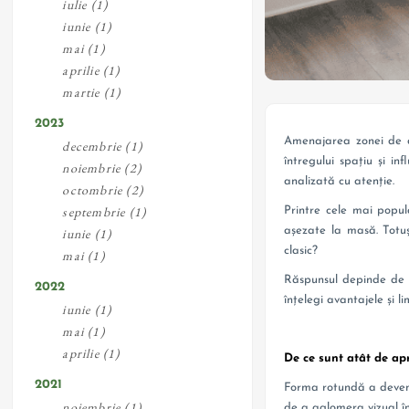
iulie (1)
iunie (1)
mai (1)
aprilie (1)
martie (1)
2023
Amenajarea zonei de di
decembrie (1)
întregului spațiu și in
noiembrie (2)
analizată cu atenție.
octombrie (2)
septembrie (1)
Printre cele mai popul
așezate la masă. Totuș
iunie (1)
clasic?
mai (1)
Răspunsul depinde de ma
2022
înțelegi avantajele și li
iunie (1)
mai (1)
aprilie (1)
De ce sunt atât de ap
2021
Forma rotundă a devenit
noiembrie (1)
de a aglomera vizual î