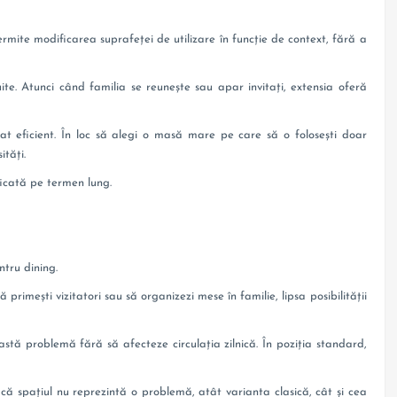
ermite modificarea suprafeței de utilizare în funcție de context, fără a
ite. Atunci când familia se reunește sau apar invitați, extensia oferă
at eficient. În loc să alegi o masă mare pe care să o folosești doar
tăți.
ficată pe termen lung.
ntru dining.
 primești vizitatori sau să organizezi mese în familie, lipsa posibilității
tă problemă fără să afecteze circulația zilnică. În poziția standard,
că spațiul nu reprezintă o problemă, atât varianta clasică, cât și cea