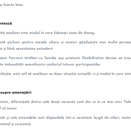
na foarte bine.
contează
tă analizat este modul în care folosești zona de dining.
tă exclusiv pentru mesele zilnice și rareori găzduiește mai multe persoan
și fără necesitatea extinderii.
ezi frecvent întâlniri cu familia sau prietenii, flexibilitatea devine un av
 îmbunătăți semnificativ confortul tuturor participanților.
ziție, este util să analizezi nu doar situația actuală, ci și modul în care intenți
 asupra amenajării
tetic, diferențele dintre cele două variante sunt din ce în ce mai mici. T
 al mesei.
ât și cele extensibile sunt disponibile într-o varietate largă de stiluri, mat
metal și ceramică.