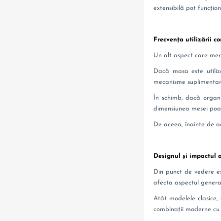
extensibilă pot funcțio
Frecvența utilizării 
Un alt aspect care meri
Dacă masa este utiliza
mecanisme suplimentare 
În schimb, dacă organiz
dimensiunea mesei poate
De aceea, înainte de achi
Designul și impactul
Din punct de vedere es
afecta aspectul general
Atât modelele clasice, c
combinații moderne cu 