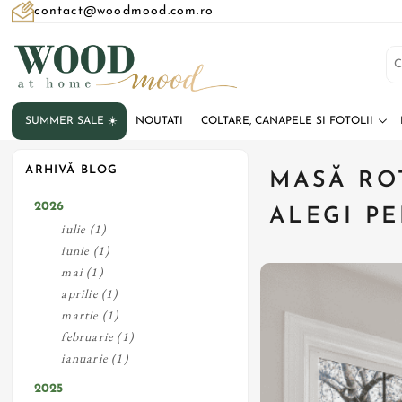
contact@woodmood.com.ro
SUMMER SALE ☀️
NOUTATI
COLTARE, CANAPELE SI FOTOLII
ARHIVĂ BLOG
MASĂ RO
2026
ALEGI P
iulie (1)
iunie (1)
mai (1)
aprilie (1)
martie (1)
februarie (1)
ianuarie (1)
2025