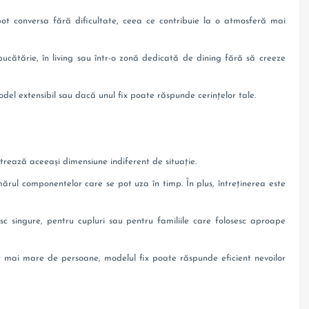
t conversa fără dificultate, ceea ce contribuie la o atmosferă mai
cătărie, în living sau într-o zonă dedicată de dining fără să creeze
odel extensibil sau dacă unul fix poate răspunde cerințelor tale.
trează aceeași dimensiune indiferent de situație.
umărul componentelor care se pot uza în timp. În plus, întreținerea este
 singure, pentru cupluri sau pentru familiile care folosesc aproape
 mai mare de persoane, modelul fix poate răspunde eficient nevoilor