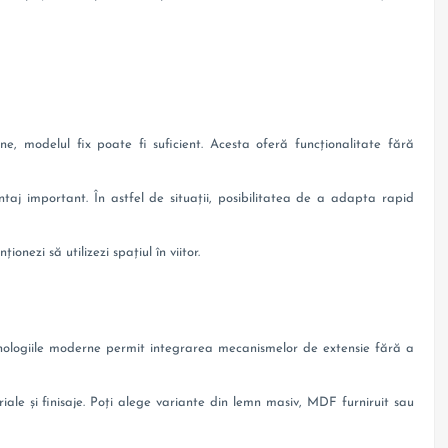
e, modelul fix poate fi suficient. Acesta oferă funcționalitate fără
antaj important. În astfel de situații, posibilitatea de a adapta rapid
onezi să utilizezi spațiul în viitor.
ehnologiile moderne permit integrarea mecanismelor de extensie fără a
eriale și finisaje. Poți alege variante din lemn masiv, MDF furniruit sau