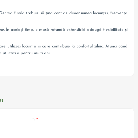
 Decizia finală trebuie să țină cont de dimensiunea locuinței, frecvența
e. În același timp, o masă rotundă extensibilă adaugă flexibilitate și
utilizezi locuința și care contribuie la confortul zilnic. Atunci când
 utilitatea pentru mulți ani.
IU
*