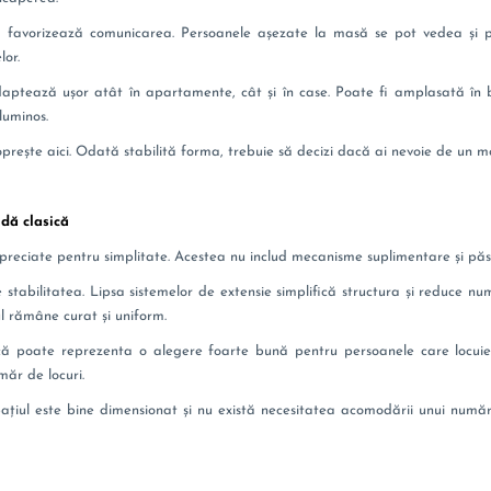
ă favorizează comunicarea. Persoanele așezate la masă se pot vedea și po
lor.
aptează ușor atât în apartamente, cât și în case. Poate fi amplasată în bu
luminos.
oprește aici. Odată stabilită forma, trebuie să decizi dacă ai nevoie de un m
ndă clasică
preciate pentru simplitate. Acestea nu includ mecanisme suplimentare și păs
e stabilitatea. Lipsa sistemelor de extensie simplifică structura și reduce n
l rămâne curat și uniform.
ă poate reprezenta o alegere foarte bună pentru persoanele care locuiesc
ăr de locuri.
iul este bine dimensionat și nu există necesitatea acomodării unui număr