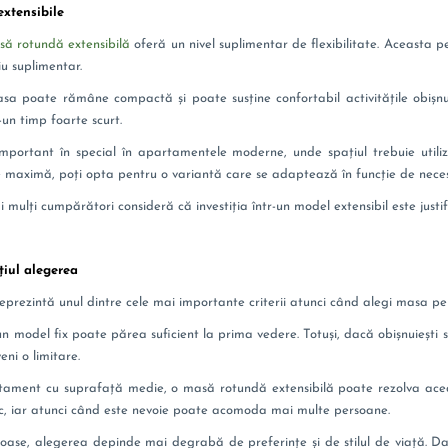
extensibile
ă rotundă extensibilă
oferă un nivel suplimentar de flexibilitate. Aceasta p
u suplimentar.
masa poate rămâne compactă și poate susține confortabil activitățile obișnu
-un timp foarte scurt.
mportant în special în apartamentele moderne, unde spațiul trebuie utiliz
e maximă, poți opta pentru o variantă care se adaptează în funcție de necesi
i mulți cumpărători consideră că investiția într-un model extensibil este justi
țiul alegerea
eprezintă unul dintre cele mai importante criterii atunci când alegi masa pe
 un model fix poate părea suficient la prima vedere. Totuși, dacă obișnuiești să
ni o limitare.
rtament cu suprafață medie, o masă rotundă extensibilă poate rezolva aceas
c, iar atunci când este nevoie poate acomoda mai multe persoane.
roase, alegerea depinde mai degrabă de preferințe și de stilul de viață. Da