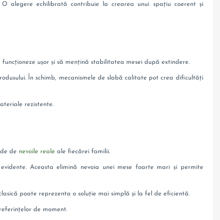
 O alegere echilibrată contribuie la crearea unui spațiu coerent și
ă funcționeze ușor și să mențină stabilitatea mesei după extindere.
rodusului. În schimb, mecanismele de slabă calitate pot crea dificultăți
ateriale rezistente.
inde de
nevoile reale
ale fiecărei familii.
i evidente. Aceasta elimină nevoia unei mese foarte mari și permite
sică poate reprezenta o soluție mai simplă și la fel de eficientă.
preferințelor de moment.