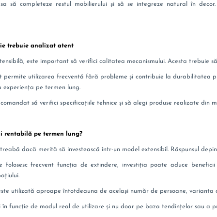
a să completeze restul mobilierului și să se integreze natural în decor.
e trebuie analizat atent
ensibilă, este important să verifici calitatea mecanismului. Acesta trebuie s
t permite utilizarea frecventă fără probleme și contribuie la durabilitatea p
cta experiența pe termen lung.
comandat să verifici specificațiile tehnice și să alegi produse realizate din m
i rentabilă pe termen lung?
ntreabă dacă merită să investească într-un model extensibil. Răspunsul dep
 folosesc frecvent funcția de extindere, investiția poate aduce benefici
ațiului.
te utilizată aproape întotdeauna de același număr de persoane, varianta cla
 în funcție de modul real de utilizare și nu doar pe baza tendințelor sau a 