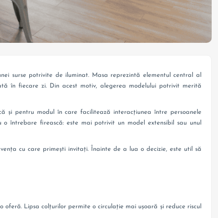
i surse potrivite de iluminat. Masa reprezintă elementul central al
ată în fiecare zi. Din acest motiv, alegerea modelului potrivit merită
ă și pentru modul în care facilitează interacțiunea între persoanele
 o întrebare firească: este mai potrivit un model extensibil sau unul
ența cu care primești invitați. Înainte de a lua o decizie, este util să
oferă. Lipsa colțurilor permite o circulație mai ușoară și reduce riscul