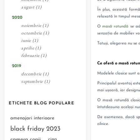
august (1)
În plus, această form
relaxată în timpul mese
2020
noiembrie (1)
O
masă rotundă
se ad
octombrie (1)
senzația de mobilier vo
iunie (1)
Totuși, alegerea nu se 
aprilie (1)
februarie (1)
Ce oferă o masă rotu
2019
decembrie (1)
Modelele clasice sunt a
septembrie (1)
Principalul avantaj est
mai ușoară, iar designu
O masă rotundă clasic
ETICHETE BLOG POPULARE
întotdeauna același num
De asemenea, dacă spaț
amenajari interioare
zilnice.
black friday 2023
camera copii
cina