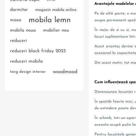
Avantajele modelelor 
dormitor
magazin mobila online
Pe de altă parte, o
mas
mobila lemn
masa
ocupa permanent spați
În viața de zi cu zi, 
mobila noua
mobilier nou
locuri suplimentare într
reduceri
Acest avantaj devine i
reduceri black friday 2023
ocazional la capacitat
reduceri mobila
Din acest motiv, tot ma
woodmood
targ design interior
Cum influențează spa
Dimensiunea locuinței r
În spațiile foarte mici,
de extindere poate deve
În schimb, într-un apa
aceasta ocupă puțin lo
Pentru locuințele gene