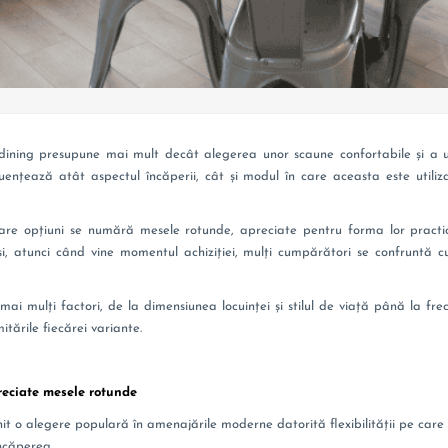
ning presupune mai mult decât alegerea unor scaune confortabile și a une
fluențează atât aspectul încăperii, cât și modul în care aceasta este utiliz
are opțiuni se numără mesele rotunde, apreciate pentru forma lor practic
i, atunci când vine momentul achiziției, mulți cumpărători se confruntă cu
i mulți factori, de la dimensiunea locuinței și stilul de viață până la frecv
mitările fiecărei variante.
reciate mesele rotunde
 o alegere populară în amenajările moderne datorită flexibilității pe care o 
ncăperea.