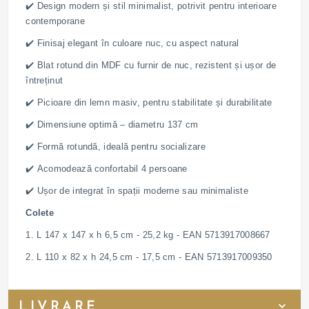
✔️ Design modern și stil minimalist, potrivit pentru interioare
contemporane
✔️ Finisaj elegant în culoare nuc, cu aspect natural
✔️ Blat rotund din MDF cu furnir de nuc, rezistent și ușor de
întreținut
✔️ Picioare din lemn masiv, pentru stabilitate și durabilitate
✔️ Dimensiune optimă – diametru 137 cm
✔️ Formă rotundă, ideală pentru socializare
✔️ Acomodează confortabil 4 persoane
✔️ Ușor de integrat în spații moderne sau minimaliste
Colete
1. L 147 x 147 x h 6,5 cm - 25,2 kg - EAN 5713917008667
2. L 110 x 82 x h 24,5 cm - 17,5 cm - EAN 5713917009350
LIVRARE