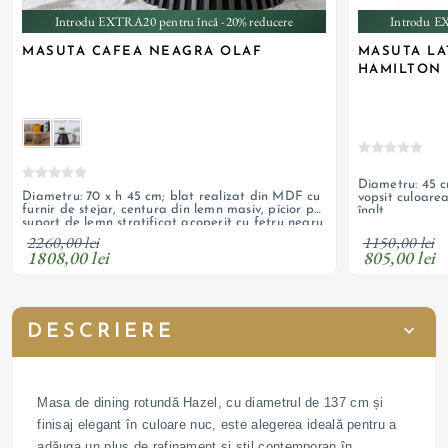
Introdu EXTRA20 pentru încă -20% reducere
Introdu E
MASUTA CAFEA NEAGRA OLAF
MASUTA L
HAMILTON
Diametru: 45 c
Diametru: 70 x h 45 cm; blat realizat din MDF cu
vopsit culoarea
furnir de stejar, centura din lemn masiv, picior pe
înalt
suport de lemn stratificat acoperit cu fetru negru
si lamele din lemn masiv de stejar
1150,00 lei
2260,00 lei
805,00 lei
1808,00 lei
DESCRIERE
Masa de dining rotundă Hazel, cu diametrul de 137 cm și
finisaj elegant în culoare nuc, este alegerea ideală pentru a
adăuga un plus de rafinament și stil contemporan în