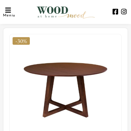
Meniu
-30%