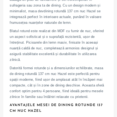
sufrageria sau zona ta de dining. Cu un design modern și
minimalist, masa devdining rotundă 137 cm nuc Hazel se
integrează perfect în interioare actuale, punând în valoare
frumusețea nuanțelor naturale de lemn.
Blatul rotund este realizat din MDF cu furnir de nuc, oferind
un aspect sofisticat și o suprafață rezistentă, ușor de
întreținut. Picioarele din lemn masiv, finisate în aceeași
nuanță caldă de nuc, completează armonios designul și
asigură stabilitate excelentă și durabilitate în utilizarea
zilnică.
Datorită formei rotunde și a dimensiunilor echilibrate, masa
de dining rotundă 137 cm nuc Hazel este perfectă pentru
spații moderne, fiind ușor de amplasat atât în încăperi mai
compacte, cât și în zone de dining deschise. Aceasta oferă
confort optim pentru 4 persoane, fiind ideală pentru mesele
zilnice în familie sau întâlniri relaxate cu prietenii.
AVANTAJELE MESEI DE DINING ROTUNDE 137
CM NUC HAZEL