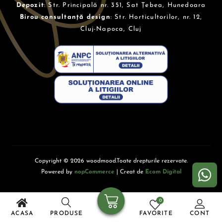
Depozit
: Str. Principală nr. 351, Sat Țebea, Hunedoara
Birou consultanță design
: Str. Horticultorilor, nr. 12,
Cluj-Napoca, Cluj
Copyright © 2026 woodmood.Toate drepturile rezervate.
Powered by
nopCommerce
| Creat de
Ecom Digital
0
ACASA
PRODUSE
FAVORITE
CONT