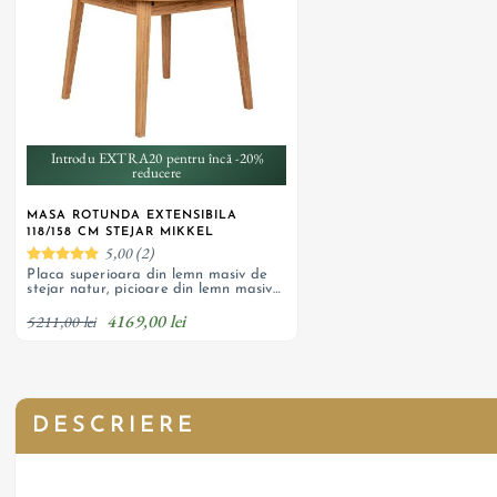
Introdu EXTRA20 pentru încă -20%
reducere
MASA ROTUNDA EXTENSIBILA
118/158 CM STEJAR MIKKEL
5,00 (2)
Placa superioara din lemn masiv de
stejar natur, picioare din lemn masiv
de stejar natur uleiat
4169,00 lei
5211,00 lei
DESCRIERE