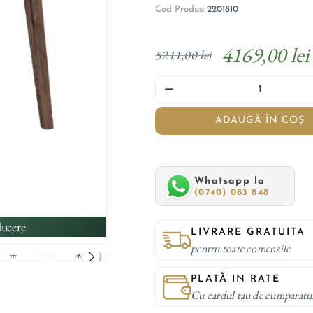
Cod Produs:
2201810
4169,00 lei
5211,00 lei
ADAUGĂ ÎN COȘ
Whatsapp la
(0740) 083 848
ucere
LIVRARE GRATUITA
pentru toate comenzile
PLATĂ IN RATE
Cu cardul tau de cumparatu