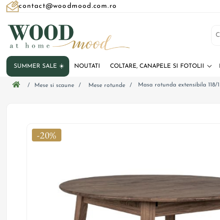
contact@woodmood.com.ro
SUMMER SALE ☀️
NOUTATI
COLTARE, CANAPELE SI FOTOLII
Masa rotunda extensibila 118/
/
Mese si scaune
/
Mese rotunde
/
-20%