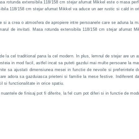
sa rotunda extensibila 118/158 cm stejar afumat Mikkel este o masa perfe
ibila 118/158 cm stejar afumat Mikkel va aduce un aer rustic si cald in ori
e si a crea o atmosfera de apropiere intre persoanele care se aduna la ma
marul de invitati. Masa rotunda extensibila 118/158 cm stejar afumat Mik
 de la cel traditional pana la cel modern. In plus, lemnul de stejar are un 
esteia in mod facil, astfel incat sa puteti gazdui mai multe persoane la ma
ermite sa ajustati dimensiunea mesei in functie de nevoile si preferintel
re adora sa gazduiasca prieteni si familie la mese festive. Indiferent dac
 si functionalitate in orice spatiu.
 nuantele de finisaj pot fi diferite, la fel cum pot diferi si in functie de 