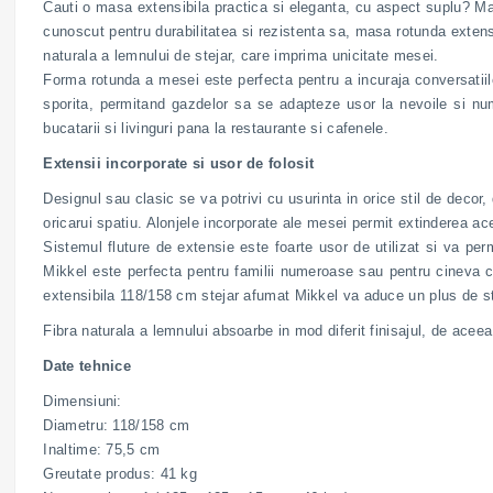
Cauti o masa extensibila practica si eleganta, cu aspect suplu? Ma
cunoscut pentru durabilitatea si rezistenta sa, masa rotunda extens
naturala a lemnului de stejar, care imprima unicitate mesei.
Forma rotunda a mesei este perfecta pentru a incuraja conversatiil
sporita, permitand gazdelor sa se adapteze usor la nevoile si nu
bucatarii si livinguri pana la restaurante si cafenele.
Extensii incorporate si usor de folosit
Designul sau clasic se va potrivi cu usurinta in orice stil de decor,
oricarui spatiu. Alonjele incorporate ale mesei permit extinderea ac
Sistemul fluture de extensie este foarte usor de utilizat si va p
Mikkel este perfecta pentru familii numeroase sau pentru cineva ca
extensibila 118/158 cm stejar afumat Mikkel va aduce un plus de stil
Fibra naturala a lemnului absoarbe in mod diferit finisajul, de aceea
Date tehnice
Dimensiuni:
Diametru: 118/158 cm
Inaltime: 75,5 cm
Greutate produs: 41 kg