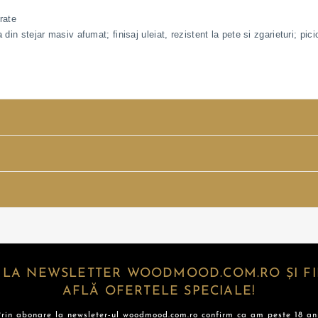
rate
 din stejar masiv afumat; finisaj uleiat, rezistent la pete si zgarieturi; pi
 LA NEWSLETTER WOODMOOD.COM.RO ȘI FII
AFLĂ OFERTELE SPECIALE!
Prin abonare la newsleter-ul woodmood.com.ro confirm ca am peste 18 ani