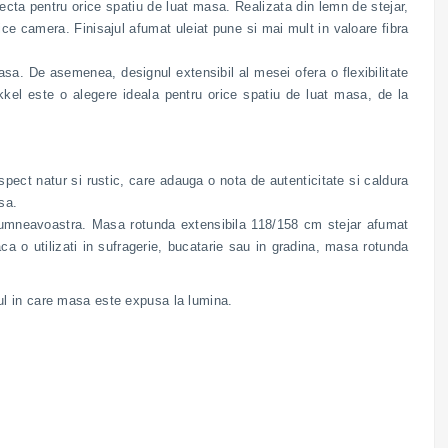
cta pentru orice spatiu de luat masa. Realizata din lemn de stejar,
ce camera. Finisajul afumat uleiat pune si mai mult in valoare fibra
sa. De asemenea, designul extensibil al mesei ofera o flexibilitate
kel este o alegere ideala pentru orice spatiu de luat masa, de la
aspect natur si rustic, care adauga o nota de autenticitate si caldura
sa.
e dumneavoastra. Masa rotunda extensibila 118/158 cm stejar afumat
a o utilizati in sufragerie, bucatarie sau in gradina, masa rotunda
modul in care masa este expusa la lumina.