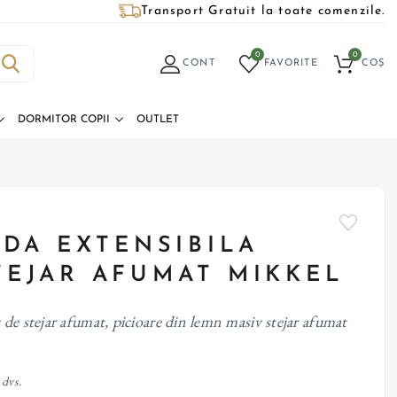
Transport Gratuit la toate comenzile.
0
0
CONT
FAVORITE
COȘ
DORMITOR COPII
OUTLET
DA EXTENSIBILA
STEJAR AFUMAT MIKKEL
 de stejar afumat, picioare din lemn masiv stejar afumat
 dvs.