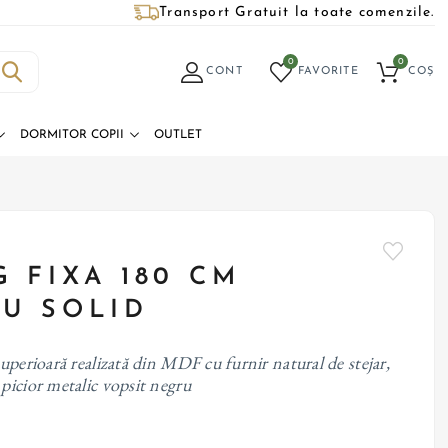
Transport Gratuit la toate comenzile.
0
0
CONT
FAVORITE
COȘ
DORMITOR COPII
OUTLET
 FIXA 180 CM
U SOLID
uperioară realizată din MDF cu furnir natural de stejar,
picior metalic vopsit negru