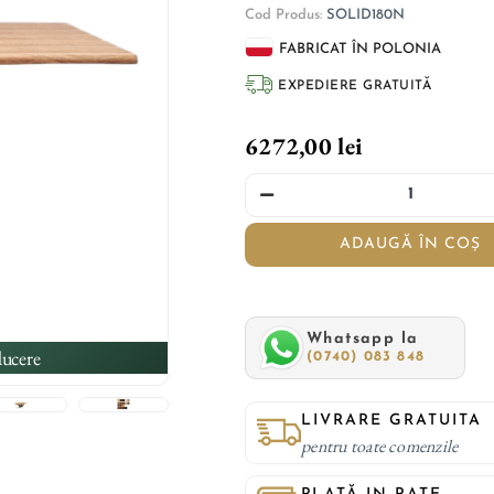
Cod Produs:
SOLID180N
FABRICAT ÎN POLONIA
EXPEDIERE GRATUITĂ
6272,00 lei
ADAUGĂ ÎN COȘ
Whatsapp la
ucere
(0740) 083 848
LIVRARE GRATUITA
pentru toate comenzile