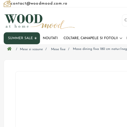
contact@woodmood.com.ro
SUMMER SALE ☀️
NOUTATI
COLTARE, CANAPELE SI FOTOLII
Masa dining fixa 180 cm natur/neg
/
Mese si scaune
/
Mese fixe
/