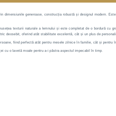
in dimensiunile generoase, construcția robustă și designul modern. Este 
rumusețea texturii naturale a lemnului și este completat de o bordură cu 
ic deosebit, oferind atât stabilitate excelentă, cât și un plus de personali
ane, fiind perfectă atât pentru mesele zilnice în familie, cât și pentru înt
eței cu o lavetă moale pentru a-i păstra aspectul impecabil în timp.