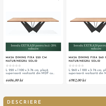
Introdu EXTRA20 pentru încă -20%
Introdu EXTRA20 pentru
reducere
reducere
MASA DINING FIXA 220 CM
MASA DINING FIXA 260
NATUR/NEGRU SOLID
NATUR/NEGRU SOLID
L 220 x l 100 x h 76 cm, placă
L 260 x l 100 x h 76 cm; p
superioară realizată din MDF cu
superioară realizată din
furnir natural de stejar, cu bordură cu
furnir de stejar natur lăcu
6606,00 lei
6982,00 lei
grosime de 4 cm; picior metalic negru
bordură; picior metalic di
finisaj negru
DESCRIERE