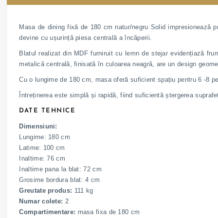
Masa de dining fixă de 180 cm natur/negru Solid impresionează pr
devine cu ușurință piesa centrală a încăperii.
Blatul realizat din MDF furniruit cu lemn de stejar evidențiază f
metalică centrală, finisată în culoarea neagră, are un design geometr
Cu o lungime de 180 cm, masa oferă suficient spațiu pentru 6 -8 perso
Întreținerea este simplă și rapidă, fiind suficientă ștergerea supraf
DATE TEHNICE
Dimensiuni:
Lungime: 180 cm
Latime: 100 cm
Inaltime: 76 cm
Inaltime pana la blat: 72 cm
Grosime bordura blat: 4 cm
Greutate produs:
111 kg
Numar colete:
2
Compartimentare:
masa fixa de 180 cm