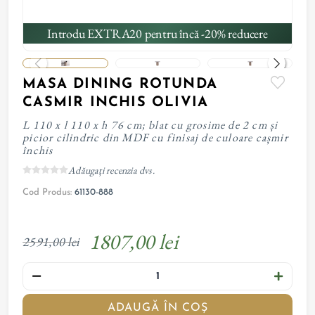
Introdu EXTRA20 pentru încă -20% reducere
MASA DINING ROTUNDA
CASMIR INCHIS OLIVIA
L 110 x l 110 x h 76 cm; blat cu grosime de 2 cm și
picior cilindric din MDF cu finisaj de culoare cașmir
închis
Adăugați recenzia dvs.
Cod Produs:
61130-888
1807,00 lei
2591,00 lei
ADAUGĂ ÎN COȘ