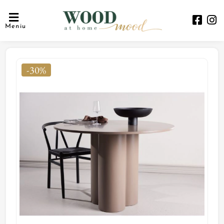
Meniu
-30%