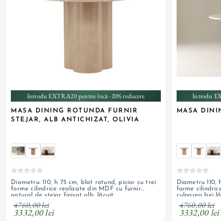
+ 2
Introdu EXTRA20 pentru încă -20% reducere
Introdu E
MASA DINING ROTUNDA FURNIR
MASA DINI
STEJAR, ALB ANTICHIZAT, OLIVIA
Diametru: 110, h 75 cm, blat rotund, picior cu trei
Diametru 110, h
forme cilindrice realizate din MDF cu furnir
forme cilindric
natural de stejar finisat alb, lăcuit
culoarea bej lă
4760,00 lei
4760,00 lei
3332,00 lei
3332,00 lei