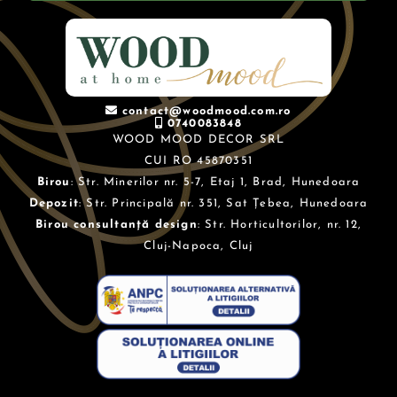
contact@woodmood.com.ro
0740083848
WOOD MOOD DECOR SRL
CUI RO 45870351
Birou
: Str. Minerilor nr. 5-7, Etaj 1, Brad, Hunedoara
Depozit
: Str. Principală nr. 351, Sat Țebea, Hunedoara
Birou consultanță design
: Str. Horticultorilor, nr. 12,
Cluj-Napoca, Cluj