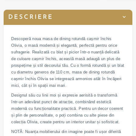
DESCRIERE
Descoperă noua masa de dining rotundă cașmir închis
Olivia, o masă modernă și elegantă, perfectă pentru orice
sufragerie. Realizată cu blat și picior într-o nuanță delicată
de culoare cașmir închis, această masă adaugă un plus de
prospețime și stil decorului tău. Cu o formă rotundă și un blat
cu diametru generos de 110 cm, masa de dining rotundă
cașmir închis Olivia se integrează armonios atât în încăperi
mici, cât și în spații mai mari.
Designul său cu linii moi și expresie aerisită o transformă
într-un adevărat punct de atracție, combinând estetică
modernă cu funcționalitate practică. Pentru un decor coerent
și plin de personalitate, o poți combina cu alte piese din
colecția Olivia, create pentru un interior unitar și sofisticat.
NOTĂ: Nuanța mobilierului din imagine poate fi ușor diferită