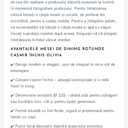
de cea din realitate a produsului datorită expunerii la lumină
în momentul fotografierii produsului. Pentru întreținerea
zilnică folosiți o cârpă moale și uscată, de preferat din
microfibră, pentru a curăța mobila. Pentru a îndepărta petele,
vă recomandăm să folosiți o cârpă moale și apă cu săpun.
Uscați suprafața imediat după aceea. Asigurați-vă că ștergeți
întotdeauna lichidul vărsat imediat.
AVANTAJELE MESEI DE DINING ROTUNDE
CAȘMIR ÎNCHIS OLIVIA
✔️ Design modern și elegant, ușor de integrat în orice stil de
amenajare.
✔️ Culoare cașmir închis – adaugă luminozitate și o notă
fresh în living.
✔️ Dimensiune versatilă (Ø 110) – ideală atât pentru sufragerii
sau bucătării mici, cât și pentru spații generoase.
✔️ Formă rotundă cu linii fluide, sigură și prietenoasă pentru
familii cu copii.
✔️ Punct focal decorativ datorită aspectului armonios.