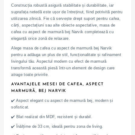
Construcția robustă asigură stabilitate și durabilitate, iar
suprafața netedă este ușor de întreținut, fiind potrivită pentru
utilizarea zilnică. Fie că servește drept suport pentru cafea,
cărți, aspectațiuni sau alte obiecte aspectative, masa de
cafea cu aspect de marmură bej Narvik completează cu
eleganță orice zonă de relaxare.
Alege masa de cafea cu aspect de marmură bej Narvik
pentru a adăuga un plus de stil, funcționalitate și rafinament
livingului tău. Aspectul modern cu efect de marmură
transformă această piesă într-un element de design care
atrage toate privirile.
AVANTAJELE MESEI DE CAFEA, ASPECT
MARMURĂ, BEJ NARVIK
✔️ Aspect elegant cu aspect de marmură bej, modern și
sofisticat.
✔️ Blat realizat din MDF, rezistent și durabil.
✔️ Înălțime de 33 cm, ideală pentru zona de living.