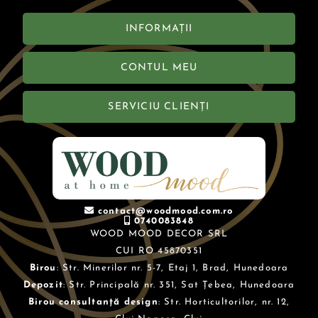
INFORMAȚII
CONTUL MEU
SERVICIU CLIENȚI
contact@woodmood.com.ro
0740083848
WOOD MOOD DECOR SRL
CUI RO 45870351
Birou
: Str. Minerilor nr. 5-7, Etaj 1, Brad, Hunedoara
Depozit
: Str. Principală nr. 351, Sat Țebea, Hunedoara
Birou consultanță design
: Str. Horticultorilor, nr. 12,