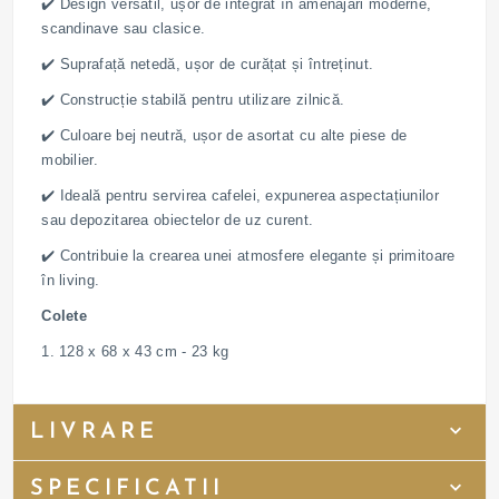
✔️ Design versatil, ușor de integrat în amenajări moderne,
scandinave sau clasice.
✔️ Suprafață netedă, ușor de curățat și întreținut.
✔️ Construcție stabilă pentru utilizare zilnică.
✔️ Culoare bej neutră, ușor de asortat cu alte piese de
mobilier.
✔️ Ideală pentru servirea cafelei, expunerea aspectațiunilor
sau depozitarea obiectelor de uz curent.
✔️ Contribuie la crearea unei atmosfere elegante și primitoare
în living.
Colete
1. 128 x 68 x 43 cm - 23 kg
LIVRARE
SPECIFICATII