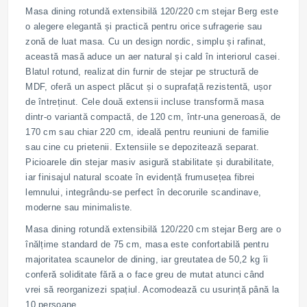
Masa dining rotundă extensibilă 120/220 cm stejar Berg este
o alegere elegantă și practică pentru orice sufragerie sau
zonă de luat masa. Cu un design nordic, simplu și rafinat,
această masă aduce un aer natural și cald în interiorul casei.
Blatul rotund, realizat din furnir de stejar pe structură de
MDF, oferă un aspect plăcut și o suprafață rezistentă, ușor
de întreținut. Cele două extensii incluse transformă masa
dintr-o variantă compactă, de 120 cm, într-una generoasă, de
170 cm sau chiar 220 cm, ideală pentru reuniuni de familie
sau cine cu prietenii. Extensiile se depozitează separat.
Picioarele din stejar masiv asigură stabilitate și durabilitate,
iar finisajul natural scoate în evidență frumusețea fibrei
lemnului, integrându-se perfect în decorurile scandinave,
moderne sau minimaliste.
Masa dining rotundă extensibilă 120/220 cm stejar Berg are o
înălțime standard de 75 cm, masa este confortabilă pentru
majoritatea scaunelor de dining, iar greutatea de 50,2 kg îi
conferă soliditate fără a o face greu de mutat atunci când
vrei să reorganizezi spațiul. Acomodează cu usurință până la
10 persoane.