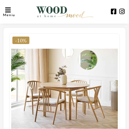
Meniu
-10%