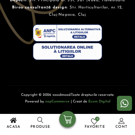
Depozit
: Str. Principală nr. 351, Sat Țebea, Hunedoara
Birou consultanță design
: Str. Horticultorilor, nr. 12,
Cluj-Napoca, Cluj
Copyright © 2026 woodmood.Toate drepturile rezervate.
Powered by
nopCommerce
| Creat de
Ecom Digital
0
ACASA
PRODUSE
FAVORITE
CONT