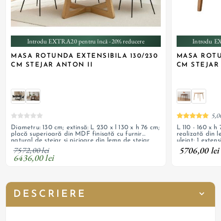
Introdu EXTRA20 pentru încă -20% reducere
Introdu E
MASA ROTUNDA EXTENSIBILA 130/230
MASA ROTU
CM STEJAR ANTON II
CM STEJAR
5,0
Diametru: 130 cm; extinsă: L 230 x l 130 x h 76 cm;
L 110 - 160 x h 74,5 cm; grosime blat 2 cm;
placă superioară din MDF finisată cu furnir
realizată din l
natural de stejar și picioare din lemn de stejar
uleiat; 1 extens
masiv, sistem de extindere sincron
5706,00 lei
7572,00 lei
6436,00 lei
DESCRIERE