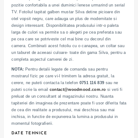
pozitie confortabila a unei duminici lenese urmarind un serial
TV. Fotoliul tapitat galben mustar Silva detine picioare din
otel vopsit negru, care adauga un plus de modernitate si
design interesant. Disponibilitatea produsului intr-o paleta
larga de culori va permite sa o alegeti pe cea preferata sau
pe cea care se potriveste cel mai bine cu decorul din
camera. Combinati acest fotoliu cu o canapea, un coltar sau
un taburet de aceeasi culoare- toate din gama Silva, pentru a
completa aspectul camerei de zi.
NOTA:
Pentru detalii legate de comanda sau pentru
mostrarul fizic pe care vi-l trimitem la adresa gratuit, la
cerere, ne puteti contacta la telefon
0751 116 839
sau ne
puteti scrie la email
contact@woodmood.com.ro
si veti fi
preluat de un consultant al magazinului nostru. Nuanta
tapiteriei din imaginea de prezentare poate fi usor diferita fata
de cea din realitate a produsului, mai deschisa sau mai
inchisa, in functie de expunerea la lumina a produsului in
momentul fotografierii.
DATE TEHNICE