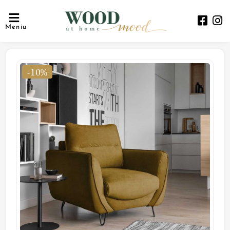
Meniu
-10%