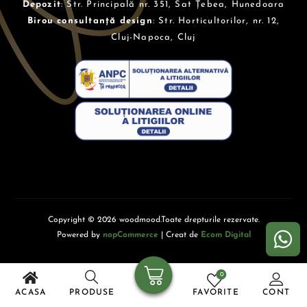
Depozit
: Str. Principală nr. 351, Sat Țebea, Hunedoara
Birou consultanță design
: Str. Horticultorilor, nr. 12,
Cluj-Napoca, Cluj
Copyright © 2026 woodmood.Toate drepturile rezervate.
Powered by
nopCommerce
| Creat de
Ecom Digital
0
ACASA
PRODUSE
FAVORITE
CONT