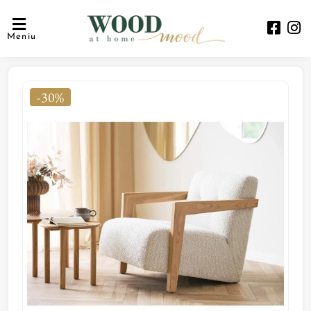
Meniu
-30%