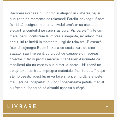
Decorează-ți casa cu un fotoliu elegant în culoarea bej și
bucura-te de momente de relaxarei! Fotoliul bej/negru Boom
își ridică designul interior la nivelul următor cu aspectul
elegant și confortul pe care il asigura. Picioarele înalte din
metal negru contribuie la impresia elegantă, iar adâncimea
sezutului te invită la momente lungi de relaxare. Plasează
fotoliul bej/negru Boom în zona de socializare de sine
statator sau împreună cu grupul de canapele din aceeași
colectie. Sfaturi pentru materialul tapiteriei: Asigură-te că
mobilierul tău nu este expus direct la soare. Utilizează un
spray textil pentru a impregna materialul înainte de a începe
să-l folosești, acest lucru va face și orice murdărie și pete
mai ușor de îndepărtat în viitor. Îndepărtează petele imediat,
nu freca ci încearcă să absorbi ușor cu o cârpă.
LIVRARE