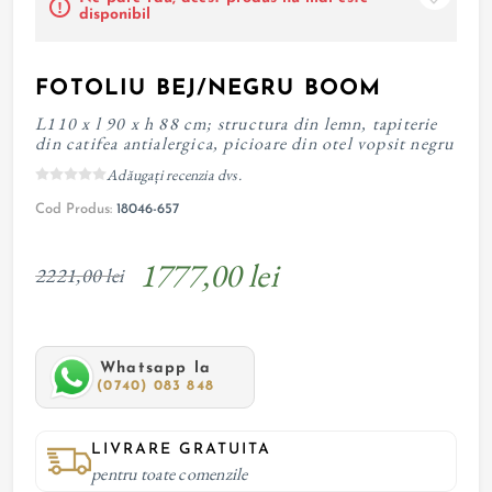
disponibil
FOTOLIU BEJ/NEGRU BOOM
L110 x l 90 x h 88 cm; structura din lemn, tapiterie
din catifea antialergica, picioare din otel vopsit negru
Adăugați recenzia dvs.
Cod Produs:
18046-657
1777,00 lei
2221,00 lei
Whatsapp la
(0740) 083 848
LIVRARE GRATUITA
pentru toate comenzile