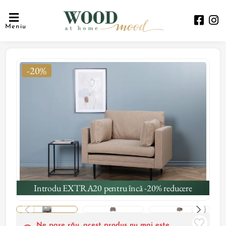
Meniu
-20%
Introdu EXTRA20 pentru încă -20% reducere
Ne pare rău, acest produs nu mai este