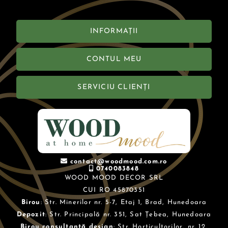
INFORMAȚII
CONTUL MEU
SERVICIU CLIENȚI
contact@woodmood.com.ro
0740083848
WOOD MOOD DECOR SRL
CUI RO 45870351
Birou
: Str. Minerilor nr. 5-7, Etaj 1, Brad, Hunedoara
Depozit
: Str. Principală nr. 351, Sat Țebea, Hunedoara
Birou consultanță design
: Str. Horticultorilor, nr. 12,