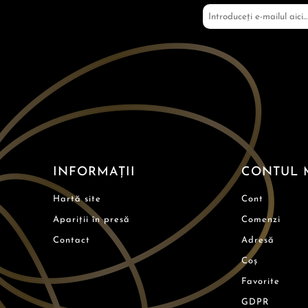
INFORMAȚII
CONTUL 
Hartă site
Cont
Apariții în presă
Comenzi
Contact
Adresă
Coș
Favorite
GDPR