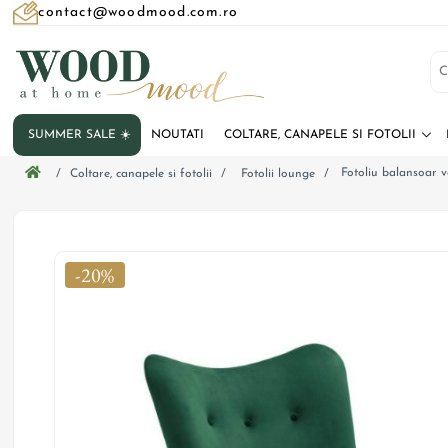
contact@woodmood.com.ro
SUMMER SALE ☀️
NOUTATI
COLTARE, CANAPELE SI FOTOLII
Fotoliu balansoar v
/
Coltare, canapele si fotolii
/
Fotolii lounge
/
-20%