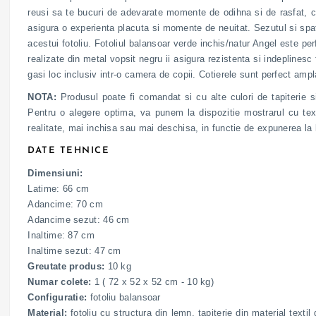
reusi sa te bucuri de adevarate momente de odihna si de rasfat, con
asigura o experienta placuta si momente de neuitat. Sezutul si spata
acestui fotoliu. Fotoliul balansoar verde inchis/natur Angel este perf
realizate din metal vopsit negru ii asigura rezistenta si indeplinesc
gasi loc inclusiv intr-o camera de copii. Cotierele sunt perfect ampl
NOTA:
Produsul poate fi comandat si cu alte culori de tapiterie si
Pentru o alegere optima, va punem la dispozitie mostrarul cu texti
realitate, mai inchisa sau mai deschisa, in functie de expunerea la 
DATE TEHNICE
Dimensiuni:
Latime: 66 cm
Adancime: 70 cm
Adancime sezut: 46 cm
Inaltime: 87 cm
Inaltime sezut: 47 cm
Greutate produs:
10 kg
Numar colete:
1 ( 72 x 52 x 52 cm - 10 kg)
Configuratie:
fotoliu balansoar
Material:
fotoliu cu structura din lemn, tapiterie din material text