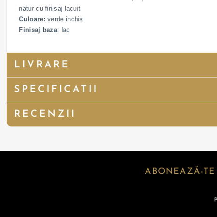
natur cu finisaj lacuit
Culoare:
verde inchis
Finisaj baza
: lac
LIVRARE
SPECIFICATII
RECENZII
ABONEAZĂ-TE