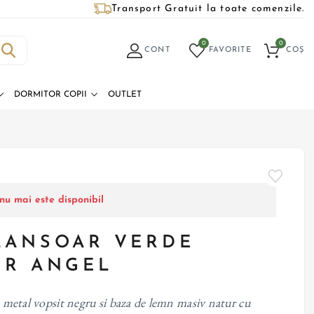
Transport Gratuit la toate comenzile.
0
0
CONT
FAVORITE
COȘ
DORMITOR COPII
OUTLET
nu mai este disponibil
LANSOAR VERDE
UR ANGEL
de metal vopsit negru si baza de lemn masiv natur cu