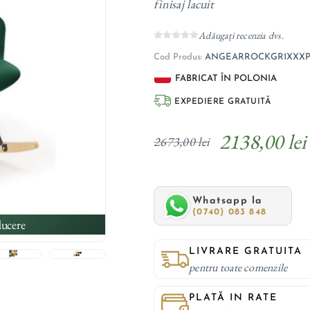
finisaj lacuit
Adăugați recenzia dvs.
Cod Produs:
ANGEARROCKGR1XXXP
FABRICAT ÎN POLONIA
EXPEDIERE GRATUITĂ
2138,00 lei
2673,00 lei
Whatsapp la
(0740) 083 848
ucere
LIVRARE GRATUITA
pentru toate comenzile
PLATĂ IN RATE