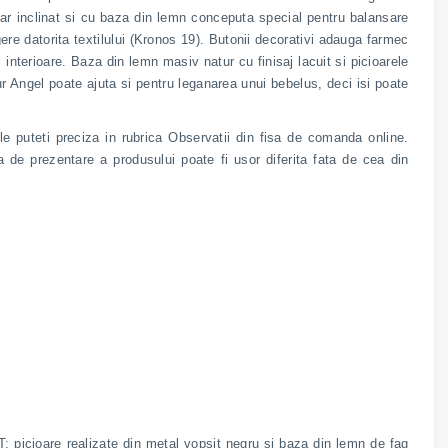
atar inclinat si cu baza din lemn conceputa special pentru balansare
ere datorita textilului (Kronos 19). Butonii decorativi adauga farmec
i interioare. Baza din lemn masiv natur cu finisaj lacuit si picioarele
tur Angel poate ajuta si pentru leganarea unui bebelus, deci isi poate
 le puteti preciza in rubrica Observatii din fisa de comanda online.
a de prezentare a produsului poate fi usor diferita fata de cea din
T; picioare realizate din metal vopsit negru si baza din lemn de fag