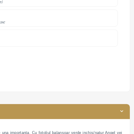
ri
use
te una importanta. Cu fotoliul balansoar verde inchis/natur Angel vei