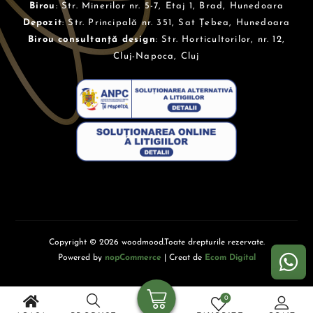
Birou
: Str. Minerilor nr. 5-7, Etaj 1, Brad, Hunedoara
Depozit
: Str. Principală nr. 351, Sat Țebea, Hunedoara
Birou consultanță design
: Str. Horticultorilor, nr. 12,
Cluj-Napoca, Cluj
Copyright © 2026 woodmood.Toate drepturile rezervate.
Powered by
nopCommerce
| Creat de
Ecom Digital
0