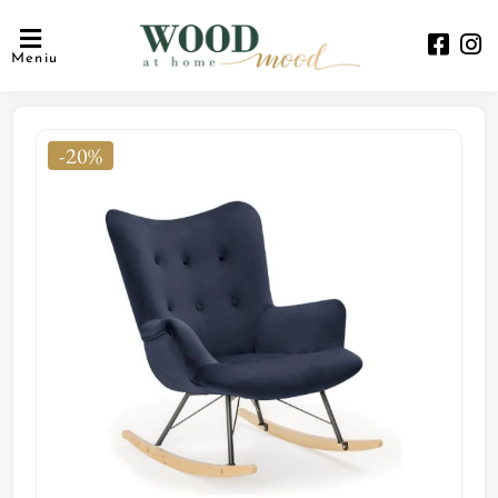
Meniu
-20%