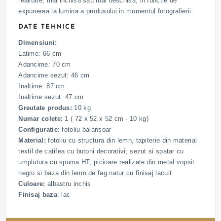
realitate, mai inchisa sau mai deschisa, in functie de
expunerea la lumina a produsului in momentul fotografierii.
DATE TEHNICE
Dimensiuni:
Latime: 66 cm
Adancime: 70 cm
Adancime sezut: 46 cm
Inaltime: 87 cm
Inaltime sezut: 47 cm
Greutate produs:
10 kg
Numar colete:
1 ( 72 x 52 x 52 cm - 10 kg)
Configuratie:
fotoliu balansoar
Material:
fotoliu cu structura din lemn, tapiterie din material
textil de catifea cu butoni decorativi; sezut si spatar cu
umplutura cu spuma HT; picioare realizate din metal vopsit
negru si baza din lemn de fag natur cu finisaj lacuit
Culoare:
albastru inchis
Finisaj baza
: lac