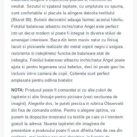
neuitat. Sezutul si spatarul tapitate, cu umplutura cu spuma,
sunt confortabile si placute la atingere datorita textilului
(Bluvel 89). Butonii decorativi adauga farmec acestui fotoliu.
Fotoliul balansoar albastru inchis/natur Angel este perfect
intr-un decor modern si poate fi integrat in diverse stiluri de
amenajari interioare. Baza din lemn masiv natur cu finisaj
lacuit si picioarele realizate din metal vopsit negru ii asigura
rezistenta si indeplinesc functia de balansare atat de
indragita. Fotoliul balansoar albastru inchis/natur Angel poate
ajuta si pentru leganarea unui bebelus, deci isi poate gasi loc
inclusiv intr-o camera de copii. Cotierele sunt perfect
amplasate pentru odihna bratelor.
NOTA:
Produsul poate fi comandat si cu alte culori de
tapiterie si alte finisaje pentru picioare (vezi sectiunea de
imagini). Alegerile dvs. le puteti preciza in rubrica Observatii
din fisa de comanda online. Pentru o alegere optima, va
punem la dispozitie mostrarul cu textile pe care vi-l trimitem
gratuit la adresa. Nuanta tapiteriei din imaginea de
prezentare a produsului poate fi usor diferita fata de cea din