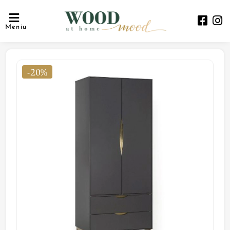
Meniu
-20%