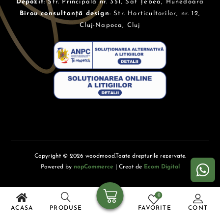
Depozit
: Str. Principală nr. 351, Sat Țebea, Hunedoara
Birou consultanță design
: Str. Horticultorilor, nr. 12,
Cluj-Napoca, Cluj
Copyright © 2026 woodmood.Toate drepturile rezervate.
Powered by
nopCommerce
| Creat de
Ecom Digital
0
ACASA
PRODUSE
FAVORITE
CONT