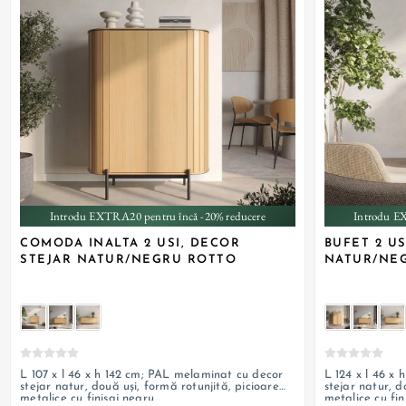
+ 6
Introdu EXTRA20 pentru încă -20% reducere
Introdu E
COMODA INALTA 2 USI, DECOR
BUFET 2 US
STEJAR NATUR/NEGRU ROTTO
NATUR/NE
L 107 x l 46 x h 142 cm; PAL melaminat cu decor
L 124 x l 46 x
stejar natur, două uși, formă rotunjită, picioare
stejar natur, d
metalice cu finisaj negru
metalice cu fin