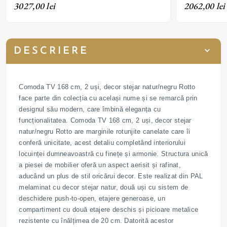
3027,00 lei
2062,00 lei
DESCRIERE
Comoda TV 168 cm, 2 uși, decor stejar natur/negru Rotto
face parte din colecția cu același nume și se remarcă prin
designul său modern, care îmbină eleganța cu
funcționalitatea. Comoda TV 168 cm, 2 uși, decor stejar
natur/negru Rotto are marginile rotunjite canelate care îi
conferă unicitate, acest detaliu completând interiorului
locuinței dumneavoastră cu finețe și armonie. Structura unică
a piesei de mobilier oferă un aspect aerisit și rafinat,
aducând un plus de stil oricărui decor. Este realizat din PAL
melaminat cu decor stejar natur, două uși cu sistem de
deschidere push-to-open, etajere generoase, un
compartiment cu două etajere deschis și picioare metalice
rezistente cu înălțimea de 20 cm. Datorită acestor