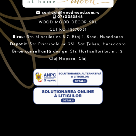
contact@woodmood.com.ro
0740083848
WOOD MOOD DECOR SRL
CUI RO 45870351
Birou
: Str. Minerilor nr. 5-7, Etaj 1, Brad, Hunedoara
Depozit
: Str. Principală nr. 351, Sat Țebea, Hunedoara
Birou consultanță design
: Str. Horticultorilor, nr. 12,
Cluj-Napoca, Cluj