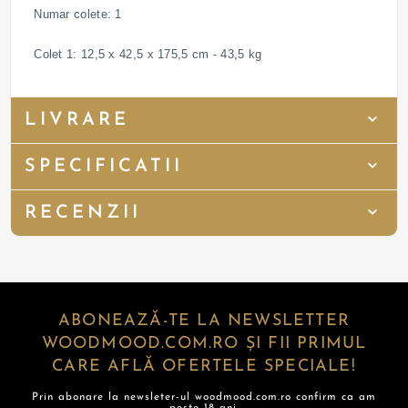
Numar colete: 1
Colet 1: 12,5 x 42,5 x 175,5 cm - 43,5 kg
LIVRARE
SPECIFICATII
RECENZII
ABONEAZĂ-TE LA NEWSLETTER
WOODMOOD.COM.RO ȘI FII PRIMUL
CARE AFLĂ OFERTELE SPECIALE!
Prin abonare la newsleter-ul woodmood.com.ro confirm ca am
peste 18 ani.