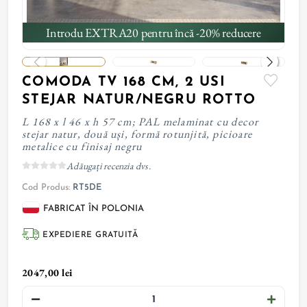
Introdu EXTRA20 pentru încă -20% reducere
COMODA TV 168 CM, 2 USI
STEJAR NATUR/NEGRU ROTTO
L 168 x l 46 x h 57 cm; PAL melaminat cu decor
stejar natur, două uși, formă rotunjită, picioare
metalice cu finisaj negru
Adăugați recenzia dvs.
Cod Produs:
RT5DE
FABRICAT ÎN POLONIA
EXPEDIERE GRATUITĂ
2047,00 lei