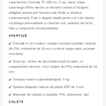
caracteristici Comoda TV 168 cm, 2 uși, decor stejar
natur/negru Rotto devine un element central al încăperii,
atrăgând atenția prin formele sale fluide și estetica
contemporană. Este o alegere ideală pentru cei care doresc
să adauge personalitate și caracter unic spațiului de locuit,
fără a compromite funcționalitatea.
AVANTAJE
✔️ Comodă în stil modern, margini rotunjite canelate, realizat
din PAL melaminat de 16 mm cu decor stejar natur, picioare
rezistente
✔️ Două uși, sistem de deschidere push-to-open, un
compartiment deschis, cinci etajere din PAL melaminat de 16
mm
✔️ Greutate maxim suportată/etajeră: 5 kg
✔️ Spatele dulapului realizat din placă HDF de 3 mm
✔️ Materiale de calitate și durabile: PAL melaminat, oțel
COLETE