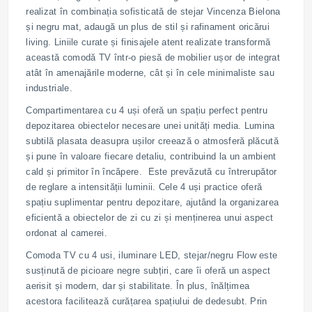
realizat în combinația sofisticată de stejar Vincenza Bielona
și negru mat, adaugă un plus de stil și rafinament oricărui
living. Liniile curate și finisajele atent realizate transformă
această comodă TV într-o piesă de mobilier ușor de integrat
atât în amenajările moderne, cât și în cele minimaliste sau
industriale.
Compartimentarea cu 4 uși oferă un spațiu perfect pentru
depozitarea obiectelor necesare unei unități media. Lumina
subtilă plasata deasupra ușilor creează o atmosferă plăcută
și pune în valoare fiecare detaliu, contribuind la un ambient
cald și primitor în încăpere. Este prevăzută cu întrerupător
de reglare a intensității luminii. Cele 4 uși practice oferă
spațiu suplimentar pentru depozitare, ajutând la organizarea
eficientă a obiectelor de zi cu zi și menținerea unui aspect
ordonat al camerei.
Comoda TV cu 4 usi, iluminare LED, stejar/negru Flow este
susținută de picioare negre subțiri, care îi oferă un aspect
aerisit și modern, dar și stabilitate. În plus, înălțimea
acestora facilitează curățarea spațiului de dedesubt. Prin