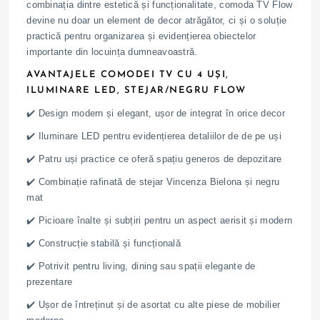
combinația dintre estetică și funcționalitate, comoda TV Flow
devine nu doar un element de decor atrăgător, ci și o soluție
practică pentru organizarea și evidențierea obiectelor
importante din locuința dumneavoastră.
AVANTAJELE COMODEI TV CU 4 UȘI,
ILUMINARE LED, STEJAR/NEGRU FLOW
✔️ Design modern și elegant, ușor de integrat în orice decor
✔️ Iluminare LED pentru evidențierea detaliilor de de pe uși
✔️ Patru uși practice ce oferă spațiu generos de depozitare
✔️ Combinație rafinată de stejar Vincenza Bielona și negru
mat
✔️ Picioare înalte și subțiri pentru un aspect aerisit și modern
✔️ Construcție stabilă și funcțională
✔️ Potrivit pentru living, dining sau spații elegante de
prezentare
✔️ Ușor de întreținut și de asortat cu alte piese de mobilier