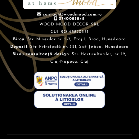
contact@woodmood.com.ro
0740083848
WOOD MOOD DECOR SRL
CUI RO 45870351
Birou
: Str. Minerilor nr. 5-7, Etaj 1, Brad, Hunedoara
Depozit
: Str. Principală nr. 351, Sat Țebea, Hunedoara
Birou consultanță design
: Str. Horticultorilor, nr. 12,
Cluj-Napoca, Cluj