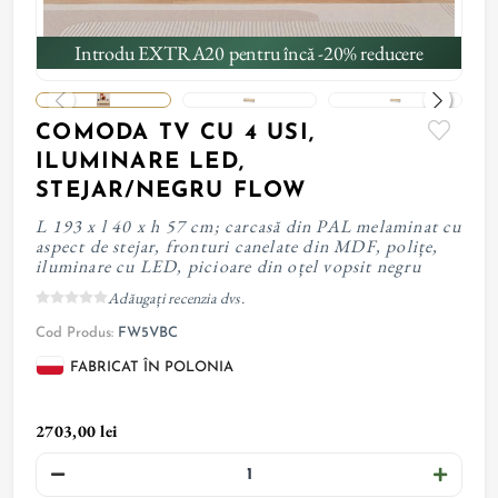
Introdu EXTRA20 pentru încă -20% reducere
COMODA TV CU 4 USI,
ILUMINARE LED,
STEJAR/NEGRU FLOW
L 193 x l 40 x h 57 cm; carcasă din PAL melaminat cu
aspect de stejar, fronturi canelate din MDF, polițe,
iluminare cu LED, picioare din oțel vopsit negru
Adăugați recenzia dvs.
Cod Produs:
FW5VBC
FABRICAT ÎN POLONIA
2703,00 lei