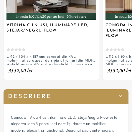
Introdu EXTRA20 pentru încă -20% reducere
Introdu E
VITRINA CU 2 USI, ILUMINARE LED,
COMODA IN
STEJAR/NEGRU FLOW
ILUMINARE
FLOW
L 92 x l 34 x h 157 cm; carcasă din PAL
L 112 x l 40 x 
melaminat cu aspect de stejar, fronturi din MDF
melaminat cu as
și sticlă securizată, polițe din sticlă, iluminare cu
MDF, interior 
bandă LED, picioare din otel vopsit negru
bandă LED, pic
3552,00 lei
3552,00 lei
DESCRIERE
Comoda TV cu 4 usi, iluminare LED, stejar/negru Flow este
alegerea ideală pentru cei care își doresc un mobilier
modern, elegant și funcțional. Designul său contemporan,