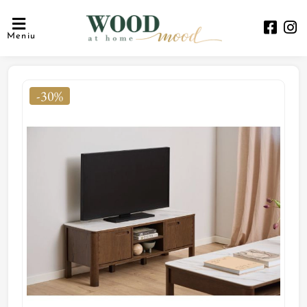
Meniu
-30%