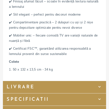
✔️ Finisaj afumat lăcuit – scoate în evidență textura naturală
a lemnului
✔️ Stil elegant – perfect pentru decoruri moderne
✔️ Compartimentare practică – 2 dulapuri cu uși și 2 nișe
pentru depozitare optimizate pentru nevoi diverse
✔️ Mobilier unic – fiecare comodă TV are variații naturale de
nuanță și fibră
✔️ Certificat FSC™, garantând utilizarea responsabilă a
lemnului provenit din surse sustenabile
Colete
1. 50 x 132 x 13,5 cm - 34 kg
LIVRARE
SPECIFICATII