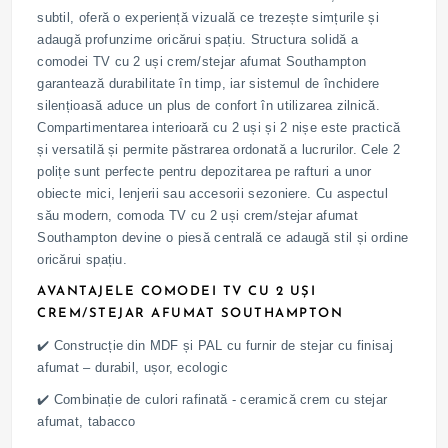
subtil, oferă o experiență vizuală ce trezește simțurile și
adaugă profunzime oricărui spațiu. Structura solidă a
comodei TV cu 2 uși crem/stejar afumat Southampton
garantează durabilitate în timp, iar sistemul de închidere
silențioasă aduce un plus de confort în utilizarea zilnică.
Compartimentarea interioară cu 2 uși și 2 nișe este practică
și versatilă și permite păstrarea ordonată a lucrurilor. Cele 2
polițe sunt perfecte pentru depozitarea pe rafturi a unor
obiecte mici, lenjerii sau accesorii sezoniere. Cu aspectul
său modern, comoda TV cu 2 uși crem/stejar afumat
Southampton devine o piesă centrală ce adaugă stil și ordine
oricărui spațiu.
AVANTAJELE COMODEI TV CU 2 UȘI
CREM/STEJAR AFUMAT SOUTHAMPTON
✔️ Construcție din MDF și PAL cu furnir de stejar cu finisaj
afumat – durabil, ușor, ecologic
✔️ Combinație de culori rafinată - ceramică crem cu stejar
afumat, tabacco