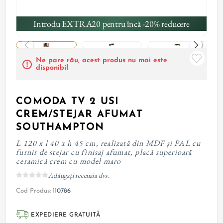
Introdu EXTRA20 pentru încă -20% reducere
Ne pare rău, acest produs nu mai este
disponibil
COMODA TV 2 USI
CREM/STEJAR AFUMAT
SOUTHAMPTON
L 120 x l 40 x h 45 cm, realizată din MDF și PAL cu
furnir de stejar cu finisaj afumat, placă superioară
ceramică crem cu model maro
Adăugați recenzia dvs.
Cod Produs:
110786
EXPEDIERE GRATUITĂ