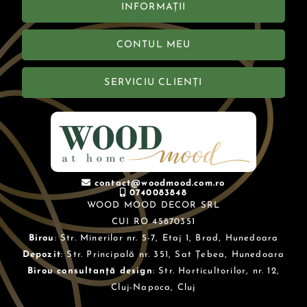
INFORMAȚII
CONTUL MEU
SERVICIU CLIENȚI
contact@woodmood.com.ro
0740083848
WOOD MOOD DECOR SRL
CUI RO 45870351
Birou
: Str. Minerilor nr. 5-7, Etaj 1, Brad, Hunedoara
Depozit
: Str. Principală nr. 351, Sat Țebea, Hunedoara
Birou consultanță design
: Str. Horticultorilor, nr. 12,
Cluj-Napoca, Cluj