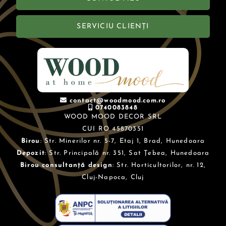
SERVICIU CLIENȚI
contact@woodmood.com.ro
0740083848
WOOD MOOD DECOR SRL
CUI RO 45870351
Birou
: Str. Minerilor nr. 5-7, Etaj 1, Brad, Hunedoara
Depozit
: Str. Principală nr. 351, Sat Țebea, Hunedoara
Birou consultanță design
: Str. Horticultorilor, nr. 12,
Cluj-Napoca, Cluj