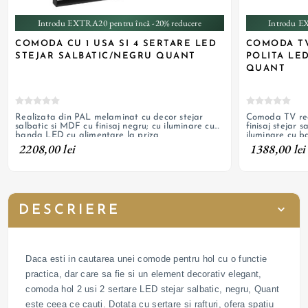
Introdu EXTRA20 pentru încă -20% reducere
Introdu E
COMODA CU 1 USA SI 4 SERTARE LED
COMODA TV 
STEJAR SALBATIC/NEGRU QUANT
POLITA LE
QUANT
Realizata din PAL melaminat cu decor stejar
Comoda TV rea
salbatic si MDF cu finisaj negru; cu iluminare cu
finisaj stejar 
banda LED cu alimentare la priza
iluminare cu b
2208,00 lei
1388,00 lei
DESCRIERE
Daca esti in cautarea unei comode pentru hol cu o functie
practica, dar care sa fie si un element decorativ elegant,
comoda hol 2 usi 2 sertare LED stejar salbatic, negru, Quant
este ceea ce cauti. Dotata cu sertare si rafturi, ofera spatiu