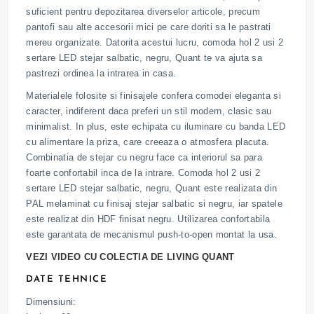
suficient pentru depozitarea diverselor articole, precum
pantofi sau alte accesorii mici pe care doriti sa le pastrati
mereu organizate. Datorita acestui lucru, comoda hol 2 usi 2
sertare LED stejar salbatic, negru, Quant te va ajuta sa
pastrezi ordinea la intrarea in casa.
Materialele folosite si finisajele confera comodei eleganta si
caracter, indiferent daca preferi un stil modern, clasic sau
minimalist. In plus, este echipata cu iluminare cu banda LED
cu alimentare la priza, care creeaza o atmosfera placuta.
Combinatia de stejar cu negru face ca interiorul sa para
foarte confortabil inca de la intrare. Comoda hol 2 usi 2
sertare LED stejar salbatic, negru, Quant este realizata din
PAL melaminat cu finisaj stejar salbatic si negru, iar spatele
este realizat din HDF finisat negru. Utilizarea confortabila
este garantata de mecanismul push-to-open montat la usa.
VEZI VIDEO CU COLECTIA DE LIVING QUANT
DATE TEHNICE
Dimensiuni: