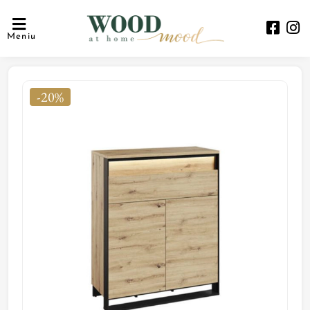
Meniu
-20%