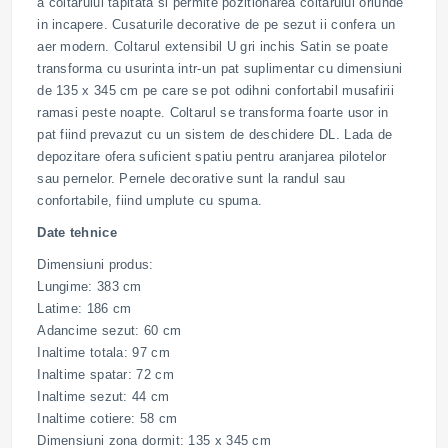
a coltarului tapitata si permite pozitionarea coltarului oriunde
in incapere. Cusaturile decorative de pe sezut ii confera un
aer modern. Coltarul extensibil U gri inchis Satin se poate
transforma cu usurinta intr-un pat suplimentar cu dimensiuni
de 135 x 345 cm pe care se pot odihni confortabil musafirii
ramasi peste noapte. Coltarul se transforma foarte usor in
pat fiind prevazut cu un sistem de deschidere DL. Lada de
depozitare ofera suficient spatiu pentru aranjarea pilotelor
sau pernelor. Pernele decorative sunt la randul sau
confortabile, fiind umplute cu spuma.
Date tehnice
Dimensiuni produs:
Lungime: 383 cm
Latime: 186 cm
Adancime sezut: 60 cm
Inaltime totala: 97 cm
Inaltime spatar: 72 cm
Inaltime sezut: 44 cm
Inaltime cotiere: 58 cm
Dimensiuni zona dormit: 135 x 345 cm