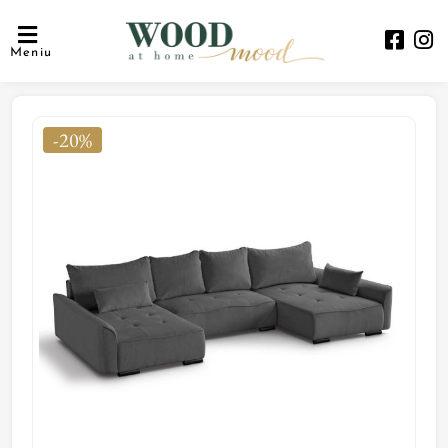
Meniu
-20%