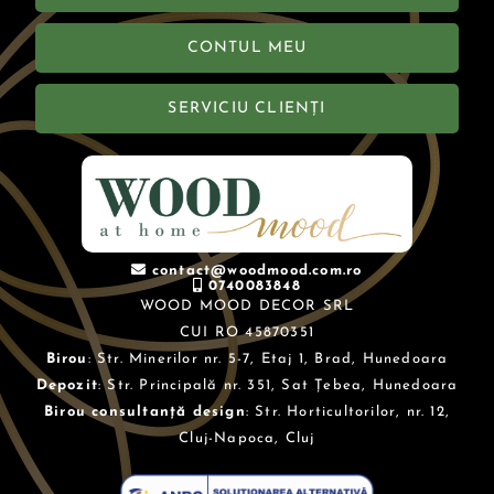
CONTUL MEU
SERVICIU CLIENȚI
contact@woodmood.com.ro
0740083848
WOOD MOOD DECOR SRL
CUI RO 45870351
Birou
: Str. Minerilor nr. 5-7, Etaj 1, Brad, Hunedoara
Depozit
: Str. Principală nr. 351, Sat Țebea, Hunedoara
Birou consultanță design
: Str. Horticultorilor, nr. 12,
Cluj-Napoca, Cluj