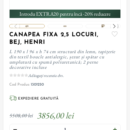
Introdu EXTRA20 pentru încă -20% reducere
CANAPEA FIXA 2,5 LOCURI,
BEJ, HENRI
L 190 x l 96 x h 74 cm structură din lemn, tapițerie
din textil boucle antialergic, șezut și spătar cu
umplutură cu spumă poliuretanică; 2 perne
decorative incluse
Adăugați recenzia dvs.
Cod Produs:
1301250
EXPEDIERE GRATUITĂ
3856,00 lei
5508,00 lei