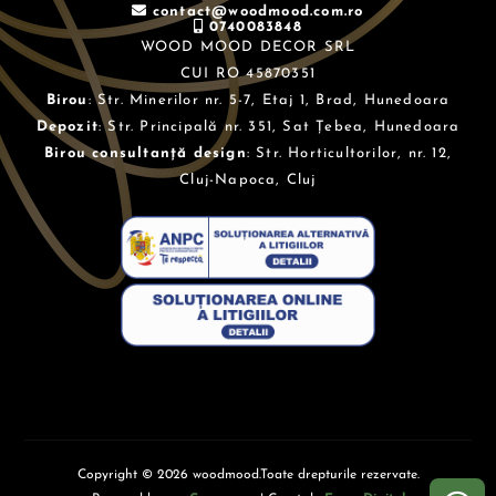
contact@woodmood.com.ro
0740083848
WOOD MOOD DECOR SRL
CUI RO 45870351
Birou
: Str. Minerilor nr. 5-7, Etaj 1, Brad, Hunedoara
Depozit
: Str. Principală nr. 351, Sat Țebea, Hunedoara
Birou consultanță design
: Str. Horticultorilor, nr. 12,
Cluj-Napoca, Cluj
Copyright © 2026 woodmood.Toate drepturile rezervate.