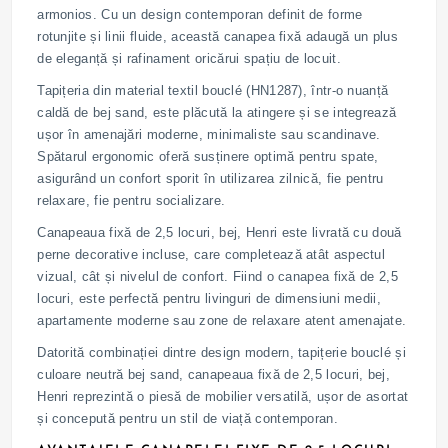
armonios. Cu un design contemporan definit de forme
rotunjite și linii fluide, această canapea fixă adaugă un plus
de eleganță și rafinament oricărui spațiu de locuit.
Tapițeria din material textil bouclé (HN1287), într-o nuanță
caldă de bej sand, este plăcută la atingere și se integrează
ușor în amenajări moderne, minimaliste sau scandinave.
Spătarul ergonomic oferă susținere optimă pentru spate,
asigurând un confort sporit în utilizarea zilnică, fie pentru
relaxare, fie pentru socializare.
Canapeaua fixă de 2,5 locuri, bej, Henri este livrată cu două
perne decorative incluse, care completează atât aspectul
vizual, cât și nivelul de confort. Fiind o canapea fixă de 2,5
locuri, este perfectă pentru livinguri de dimensiuni medii,
apartamente moderne sau zone de relaxare atent amenajate.
Datorită combinației dintre design modern, tapițerie bouclé și
culoare neutră bej sand, canapeaua fixă de 2,5 locuri, bej,
Henri reprezintă o piesă de mobilier versatilă, ușor de asortat
și concepută pentru un stil de viață contemporan.