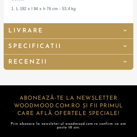
1. L 192 x l 94 x h 76 cm - 53,4 kg
LIVRARE
SPECIFICATII
RECENZII
ABONEAZĂ-TE LA NEWSLETTER
WOODMOOD.COM.RO ȘI FII PRIMUL
CARE AFLĂ OFERTELE SPECIALE!
Prin abonare la newsleter-ul woodmood.com.ro confirm ca am
peste 18 ani.