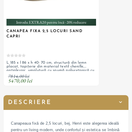
Introdu EXTRA20 pentru încă -20% reducere
CANAPEA FIXA 2,5 LOCURI SAND
CAPRI
L 185 x l 86 x h 40- 70 cm, structură din lemn
placat, tapițerie din material textil chenille,
antialergic, umplutură cu spumă poliuretanică cu
densitate T 36 kg/m3, picioare din metal
7814,00 lei
5470,00 lei
DESCRIERE
Canapeaua fixă de 2,5 locuri, bej, Henri este alegerea ideală
pentru un living modern, unde confortul și estetica se îmbină