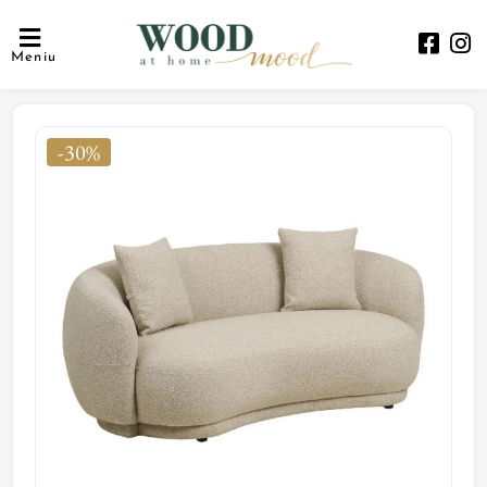
Meniu
-30%