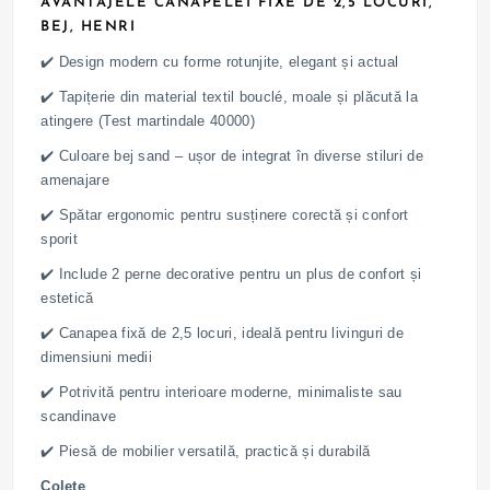
AVANTAJELE CANAPELEI FIXE DE 2,5 LOCURI,
BEJ, HENRI
✔️ Design modern cu forme rotunjite, elegant și actual
✔️ Tapițerie din material textil bouclé, moale și plăcută la
atingere (Test martindale 40000)
✔️ Culoare bej sand – ușor de integrat în diverse stiluri de
amenajare
✔️ Spătar ergonomic pentru susținere corectă și confort
sporit
✔️ Include 2 perne decorative pentru un plus de confort și
estetică
✔️ Canapea fixă de 2,5 locuri, ideală pentru livinguri de
dimensiuni medii
✔️ Potrivită pentru interioare moderne, minimaliste sau
scandinave
✔️ Piesă de mobilier versatilă, practică și durabilă
Colete