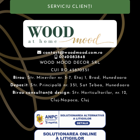
SERVICIU CLIENȚI
contact@woodmood.com.ro
0740083848
WOOD MOOD DECOR SRL
CUI RO 45870351
Birou
: Str. Minerilor nr. 5-7, Etaj 1, Brad, Hunedoara
Depozit
: Str. Principală nr. 351, Sat Țebea, Hunedoara
Birou consultanță design
: Str. Horticultorilor, nr. 12,
Cluj-Napoca, Cluj