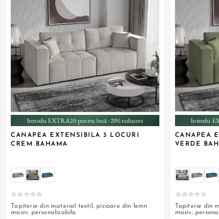
+ 3
Introdu EXTRA20 pentru încă -20% reducere
Introdu E
CANAPEA EXTENSIBILA 3 LOCURI
CANAPEA E
CREM BAHAMA
VERDE BA
Tapiterie din material textil, picioare din lemn
Tapiterie din m
masiv; personalizabila
masiv; persona