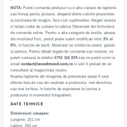
NOTA:
Puteti comanda produsul cu o alta culoare de tapiterie
sau finisaj pentru picioare, alegand dintre culorile prezentate
la sectiunea de imagini, fara cost suplimentar. Alegeti nuanta
si notati codul de culoare la rubrica Observatii din formularul
de comanda online. Pentru o alta categorie de textile, aleasa
din mostrarul fizic, pretul poate suferi modificari intre
3% si
8%
, in functie de textil. Mostrarul se trimite la cerere, gratuit,
la adresa. Pentru detalii legate de comanda sau mostrar, ne
puteti contacta la telefon
0751 116 839
sau ne puteti scrie la
email
contact@woodmood.com.ro
si veti fi preluat de un
consultant al magazinului nostru.
Nuanta tapiteriei din imaginea de prezentare poate fi usor
diferita fata de cea din realitate a produsului, mai deschisa
sau mai inchisa, in functie de expunerea la lumina a
produsului in momentul fotografierii.
DATE TEHNICE
Dimensiuni canapea:
Lungime: 251 cm
Latime: 163 cm