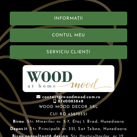
INFORMAȚII
CONTUL MEU
SERVICIU CLIENȚI
contact@woodmood.com.ro
0740083848
WOOD MOOD DECOR SRL
CUI RO 45870351
Birou
: Str. Minerilor nr. 5-7, Etaj 1, Brad, Hunedoara
Depozit
: Str. Principală nr. 351, Sat Țebea, Hunedoara
Birou consultanță design
: Str. Horticultorilor, nr. 12,