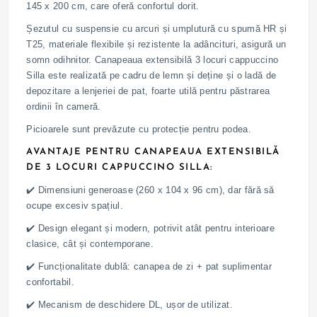
145 x 200 cm, care oferă confortul dorit.
Șezutul cu suspensie cu arcuri și umplutură cu spumă HR și
T25, materiale flexibile și rezistente la adâncituri, asigură un
somn odihnitor. Canapeaua extensibilă 3 locuri cappuccino
Silla este realizată pe cadru de lemn și deține și o ladă de
depozitare a lenjeriei de pat, foarte utilă pentru păstrarea
ordinii în cameră.
Picioarele sunt prevăzute cu protecție pentru podea.
AVANTAJE PENTRU CANAPEAUA EXTENSIBILĂ
DE 3 LOCURI CAPPUCCINO SILLA:
✔️ Dimensiuni generoase (260 x 104 x 96 cm), dar fără să
ocupe excesiv spațiul.
✔️ Design elegant și modern, potrivit atât pentru interioare
clasice, cât și contemporane.
✔️ Funcționalitate dublă: canapea de zi + pat suplimentar
confortabil.
✔️ Mecanism de deschidere DL, ușor de utilizat.