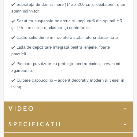
✔️ Suprafață de dormit mare (145 x 200 cm), ideală pentru un
somn odihnitor.
✔️ Șezut cu suspensie pe arcuri și umplutură din spumă HR
și T25 – rezistente, elastice și confortabile.
✔️ Cadru solid din lemn, ce oferă stabilitate și durabilitate.
✔️ Ladă de depozitare integrată pentru lenjerie, foarte
practică.
✔️ Picioare prevăzute cu protecție pentru podea, prevenind
zgârieturile.
✔️ Culoare cappuccino – accent decorativ modern și vesel în
living.
VIDEO
SPECIFICATII