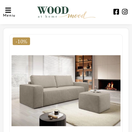
Meniu
-10%