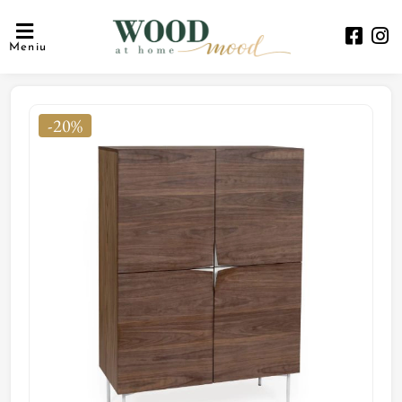
Meniu
-20%