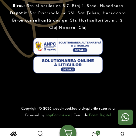
Birou
: Str. Minerilor nr. 5-7, Etaj 1, Brad, Hunedoara
Depozit
: Str. Principală nr. 351, Sat Țebea, Hunedoara
Birou consultanță design
: Str. Horticultorilor, nr. 12,
Cluj-Napoca, Cluj
Copyright © 2026 woodmood.Toate drepturile rezervate.
Powered by
nopCommerce
| Creat de
Ecom Digital
0