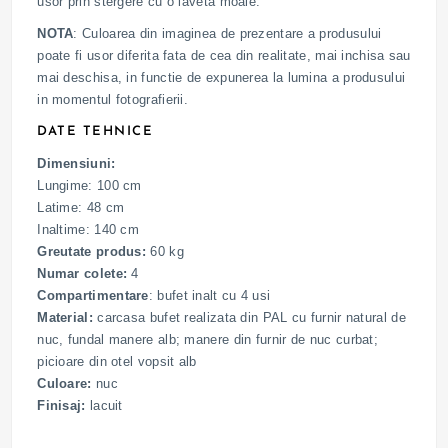
usor prin stergere cu o laveta moale.
NOTA
: Culoarea din imaginea de prezentare a produsului
poate fi usor diferita fata de cea din realitate, mai inchisa sau
mai deschisa, in functie de expunerea la lumina a produsului
in momentul fotografierii.
DATE TEHNICE
Dimensiuni:
Lungime: 100 cm
Latime: 48 cm
Inaltime: 140 cm
Greutate produs:
60 kg
Numar colete:
4
Compartimentare
: bufet inalt cu 4 usi
Material:
carcasa bufet realizata din PAL cu furnir natural de
nuc, fundal manere alb; manere din furnir de nuc curbat;
picioare din otel vopsit alb
Culoare:
nuc
Finisaj:
lacuit