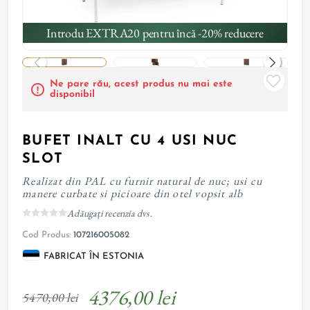
Introdu EXTRA20 pentru încă -20% reducere
Ne pare rău, acest produs nu mai este
disponibil
BUFET INALT CU 4 USI NUC
SLOT
Realizat din PAL cu furnir natural de nuc; usi cu
manere curbate si picioare din otel vopsit alb
Adăugați recenzia dvs.
Cod Produs:
107216005082
FABRICAT ÎN ESTONIA
4376,00 lei
5470,00 lei