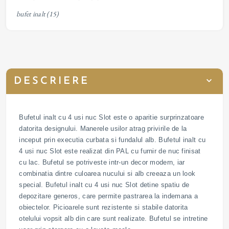
bufet inalt
(15)
DESCRIERE
Bufetul inalt cu 4 usi nuc Slot este o aparitie surprinzatoare
datorita designului. Manerele usilor atrag privirile de la
inceput prin executia curbata si fundalul alb. Bufetul inalt cu
4 usi nuc Slot este realizat din PAL cu furnir de nuc finisat
cu lac. Bufetul se potriveste intr-un decor modern, iar
combinatia dintre culoarea nucului si alb creeaza un look
special. Bufetul inalt cu 4 usi nuc Slot detine spatiu de
depozitare generos, care permite pastrarea la indemana a
obiectelor. Picioarele sunt rezistente si stabile datorita
otelului vopsit alb din care sunt realizate. Bufetul se intretine