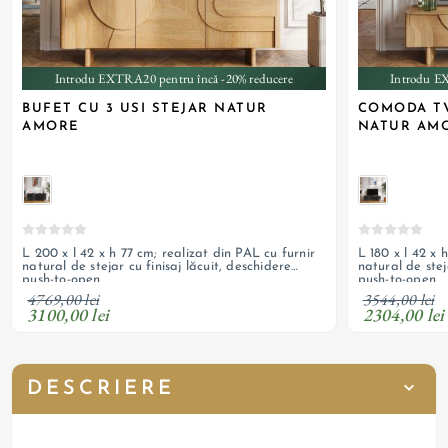
Introdu EXTRA20 pentru încă -20% reducere
Introdu E
BUFET CU 3 USI STEJAR NATUR
COMODA TV
AMORE
NATUR AM
L 200 x l 42 x h 77 cm; realizat din PAL cu furnir
L 180 x l 42 x 
natural de stejar cu finisaj lăcuit, deschidere
natural de stej
push-to-open
push-to-open
4769,00 lei
3544,00 lei
3100,00 lei
2304,00 lei
DESCRIERE