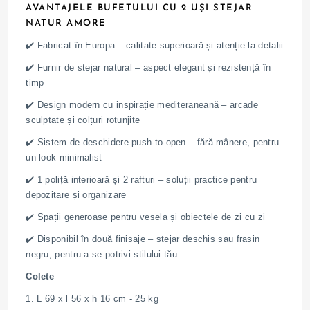
AVANTAJELE BUFETULUI CU 2 UȘI STEJAR
NATUR AMORE
✔️ Fabricat în Europa – calitate superioară și atenție la detalii
✔️ Furnir de stejar natural – aspect elegant și rezistență în
timp
✔️ Design modern cu inspirație mediteraneană – arcade
sculptate și colțuri rotunjite
✔️ Sistem de deschidere push-to-open – fără mânere, pentru
un look minimalist
✔️ 1 poliță interioară și 2 rafturi – soluții practice pentru
depozitare și organizare
✔️ Spații generoase pentru vesela și obiectele de zi cu zi
✔️ Disponibil în două finisaje – stejar deschis sau frasin
negru, pentru a se potrivi stilului tău
Colete
1. L 69 x l 56 x h 16 cm - 25 kg