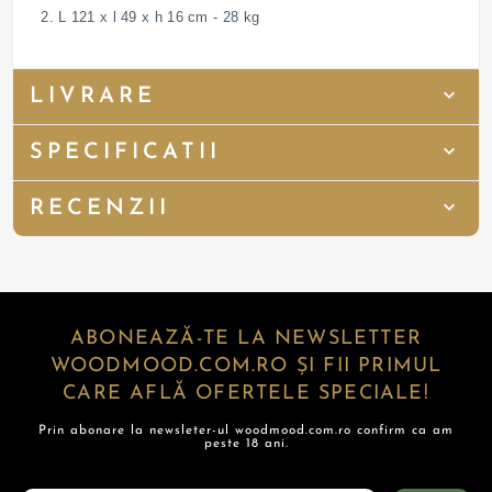
2. L 121 x l 49 x h 16 cm - 28 kg
LIVRARE
SPECIFICATII
RECENZII
ABONEAZĂ-TE LA NEWSLETTER
WOODMOOD.COM.RO ȘI FII PRIMUL
CARE AFLĂ OFERTELE SPECIALE!
Prin abonare la newsleter-ul woodmood.com.ro confirm ca am
peste 18 ani.