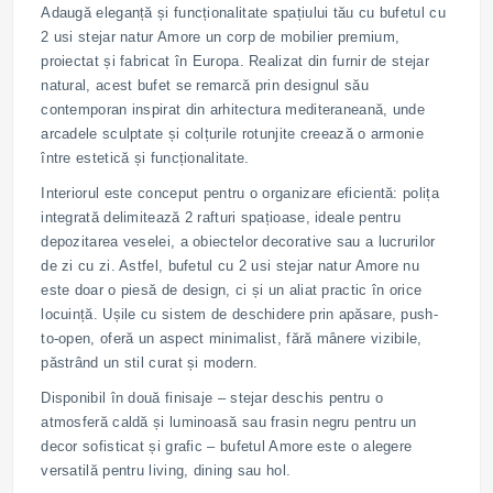
Adaugă eleganță și funcționalitate spațiului tău cu bufetul cu
2 usi stejar natur Amore un corp de mobilier premium,
proiectat și fabricat în Europa. Realizat din furnir de stejar
natural, acest bufet se remarcă prin designul său
contemporan inspirat din arhitectura mediteraneană, unde
arcadele sculptate și colțurile rotunjite creează o armonie
între estetică și funcționalitate.
Interiorul este conceput pentru o organizare eficientă: polița
integrată delimitează 2 rafturi spațioase, ideale pentru
depozitarea veselei, a obiectelor decorative sau a lucrurilor
de zi cu zi. Astfel, bufetul cu 2 usi stejar natur Amore nu
este doar o piesă de design, ci și un aliat practic în orice
locuință. Ușile cu sistem de deschidere prin apăsare, push-
to-open, oferă un aspect minimalist, fără mânere vizibile,
păstrând un stil curat și modern.
Disponibil în două finisaje – stejar deschis pentru o
atmosferă caldă și luminoasă sau frasin negru pentru un
decor sofisticat și grafic – bufetul Amore este o alegere
versatilă pentru living, dining sau hol.