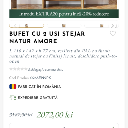
Introdu EXTRA20 pentru încă -20% reducere
BUFET CU 2 USI STEJAR
NATUR AMORE
L 110 x l 42 x h 77 cm; realizat din PAL cu furnir
natural de stejar cu finisaj lăcuit, deschidere push-to-
open
Adăugați recenzia dvs.
Cod Produs:
0268EN2PK
FABRICAT ÎN ROMÂNIA
EXPEDIERE GRATUITĂ
2072,00 lei
3187,00 lei