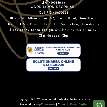
0740083848
WOOD MOOD DECOR SRL
CUI RO 45870351
Birou
: Str. Minerilor nr. 5-7, Etaj 1, Brad, Hunedoara
Depozit
: Str. Principală nr. 351, Sat Țebea, Hunedoara
Birou consultanță design
: Str. Horticultorilor, nr. 12,
Cluj-Napoca, Cluj
Copyright © 2026 woodmood.Toate drepturile rezervate.
Powered by
nopCommerce
| Creat de
Ecom Digital