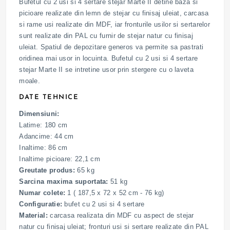
Bufetul cu 2 usi si 4 sertare stejar Marte II detine baza si
picioare realizate din lemn de stejar cu finisaj uleiat, carcasa
si rame usi realizate din MDF, iar fronturile usilor si sertarelor
sunt realizate din PAL cu furnir de stejar natur cu finisaj
uleiat. Spatiul de depozitare generos va permite sa pastrati
oridinea mai usor in locuinta. Bufetul cu 2 usi si 4 sertare
stejar Marte II se intretine usor prin stergere cu o laveta
moale.
DATE TEHNICE
Dimensiuni:
Latime: 180 cm
Adancime: 44 cm
Inaltime: 86 cm
Inaltime picioare: 22,1 cm
Greutate produs:
65 kg
Sarcina maxima suportata:
51 kg
Numar colete:
1 ( 187,5 x 72 x 52 cm - 76 kg)
Configuratie:
bufet cu 2 usi si 4 sertare
Material:
carcasa realizata din MDF cu aspect de stejar
natur cu finisaj uleiat; fronturi usi si sertare realizate din PAL