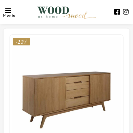
Meniu
-20%