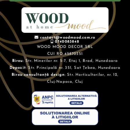
contact@woodmood.com.ro
0740083848
WOOD MOOD DECOR SRL
CUI RO 45870351
Birou
: Str. Minerilor nr. 5-7, Etaj 1, Brad, Hunedoara
Depozit
: Str. Principală nr. 351, Sat Țebea, Hunedoara
Birou consultanță design
: Str. Horticultorilor, nr. 12,
Cluj-Napoca, Cluj