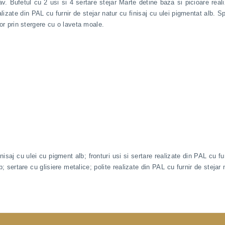
nav. Bufetul cu 2 usi si 4 sertare stejar Marte detine baza si picioare real
realizate din PAL cu furnir de stejar natur cu finisaj cu ulei pigmentat alb.
sor prin stergere cu o laveta moale.
saj cu ulei cu pigment alb; fronturi usi si sertare realizate din PAL cu fur
b; sertare cu glisiere metalice; polite realizate din PAL cu furnir de stejar 