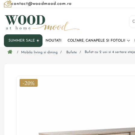
contact@woodmood.com.ro
SUMMER SALE ☀️
NOUTATI
COLTARE, CANAPELE SI FOTOLII
Bufet cu 2 usi si 4 sertare ste
/
Mobila living si dining
/
Bufete
/
-20%