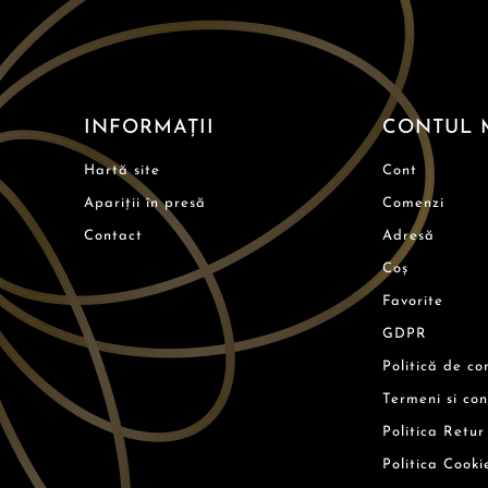
INFORMAȚII
CONTUL 
Hartă site
Cont
Apariții în presă
Comenzi
Contact
Adresă
Coș
Favorite
GDPR
Politică de co
Termeni si con
Politica Retur
Politica Cooki