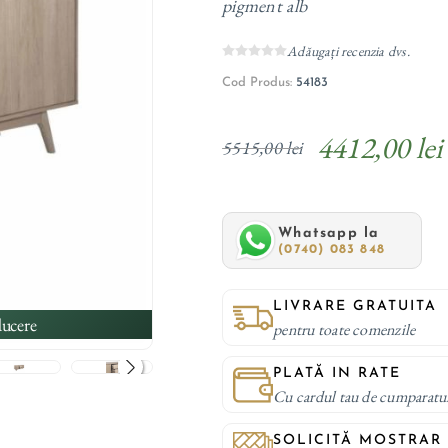
pigment alb
Adăugați recenzia dvs.
Cod Produs:
54183
4412,00 lei
5515,00 lei
Whatsapp la
(0740) 083 848
LIVRARE GRATUITA
ucere
pentru toate comenzile
PLATĂ IN RATE
Cu cardul tau de cumparatu
SOLICITĂ MOSTRAR