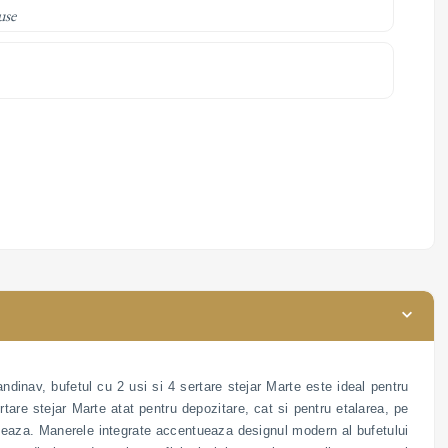
use
ndinav, bufetul cu 2 usi si 4 sertare stejar Marte este ideal pentru
rtare stejar Marte atat pentru depozitare, cat si pentru etalarea, pe
conteaza. Manerele integrate accentueaza designul modern al bufetului