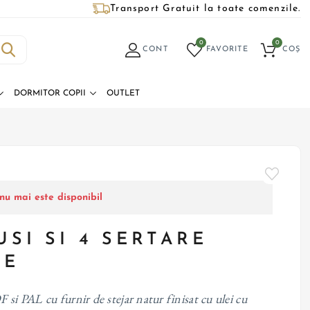
Transport Gratuit la toate comenzile.
0
0
CONT
FAVORITE
COȘ
DORMITOR COPII
OUTLET
nu mai este disponibil
USI SI 4 SERTARE
TE
 si PAL cu furnir de stejar natur finisat cu ulei cu