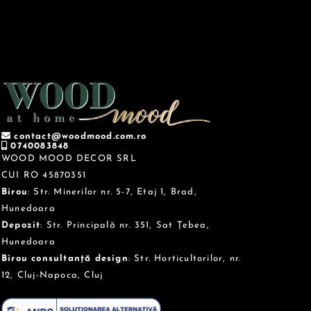
contact@woodmood.com.ro
0740083848
WOOD MOOD DECOR SRL
CUI RO 45870351
Birou
: Str. Minerilor nr. 5-7, Etaj 1, Brad,
Hunedoara
Depozit
: Str. Principală nr. 351, Sat Țebea,
Hunedoara
Birou consultanță design
: Str. Horticultorilor, nr.
12, Cluj-Napoca, Cluj