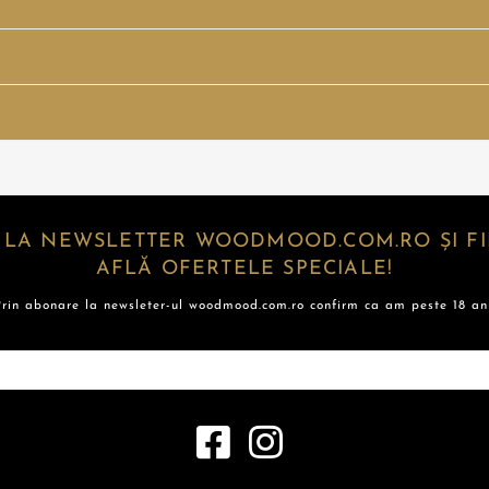
 LA NEWSLETTER WOODMOOD.COM.RO ȘI FII
AFLĂ OFERTELE SPECIALE!
Prin abonare la newsleter-ul woodmood.com.ro confirm ca am peste 18 ani