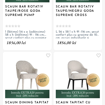
SCAUN BAR ROTATIV
SCAUN BAR ROTATIV
TAUPE/ROSE GODA
TAUPE/NEGRU GODA
SUPREME PUMP
SUPREME CROSS
l (lățime) 56 x a (adâncime)
L 56 x 58 l x h 91 -116 cm; șezut
58 x h (înălțime) 91 - 116 cm;
confort plus cu grosime de 10
șezut confort plus cu grosime
cm, arcuri individuale și
de 10 cm, arcuri individuale și
burete, tapițerie din material
1856,00 lei
1856,00 lei
burete, tapițerie din material
textil, pivotant, bază cu
textil, pivotant, bază rotundă
picioare încrucișate din oțel
din oțel vopsit rose gold
vopsit negru
Introdu EXTRA20 pentru
Introdu EXTRA20 pentru
încă -20% reducere
încă -20% reducere
SCAUN DINING TAPITAT
SCAUN TAPITAT CU