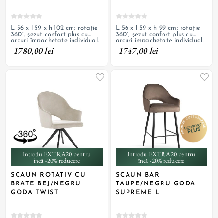
L 56 x l 59 x h 102 cm; rotație
L 56 x l 59 x h 99 cm; rotație
360°, șezut confort plus cu
360°, șezut confort plus cu
arcuri împachetate individual,
arcuri împachetate individual,
tapițerie cu textil de catifea și
tapițerie cu textil de catifea și
1780,00 lei
1747,00 lei
picioare de oțel vopsit negru;
picioare de oțel vopsit negru;
personalizabil
personalizabil
Introdu EXTRA20 pentru
Introdu EXTRA20 pentru
încă -20% reducere
încă -20% reducere
SCAUN ROTATIV CU
SCAUN BAR
BRATE BEJ/NEGRU
TAUPE/NEGRU GODA
GODA TWIST
SUPREME L