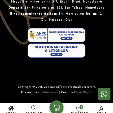
Birou
: Str. Minerilor nr. 5-7, Etaj 1, Brad, Hunedoara
Depozit
: Str. Principală nr. 351, Sat Țebea, Hunedoara
Birou consultanță design
: Str. Horticultorilor, nr. 12,
Cluj-Napoca, Cluj
Copyright © 2026 woodmood.Toate drepturile rezervate.
Powered by
nopCommerce
| Creat de
Ecom Digital
0