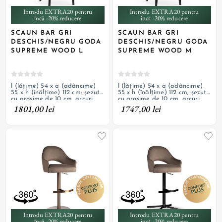
Introdu EXTRA20 pentru
Introdu EXTRA20 pentru
încă -20% reducere
încă -20% reducere
SCAUN BAR GRI
SCAUN BAR GRI
DESCHIS/NEGRU GODA
DESCHIS/NEGRU GODA
SUPREME WOOD L
SUPREME WOOD M
l (lățime) 54 x a (adâncime)
l (lățime) 54 x a (adâncime)
55 x h (înălțime) 112 cm; șezut
55 x h (înălțime) 112 cm; șezut
cu grosime de 10 cm, arcuri
cu grosime de 10 cm, arcuri
individuale și burete, tapițerie
individuale și burete, tapițerie
1801,00 lei
1747,00 lei
din material textil, picioare din
din material textil, picioare din
lemn masiv cu finisaj negru
lemn masiv cu finisaj negru
Introdu EXTRA20 pentru
Introdu EXTRA20 pentru
încă -20% reducere
încă -20% reducere