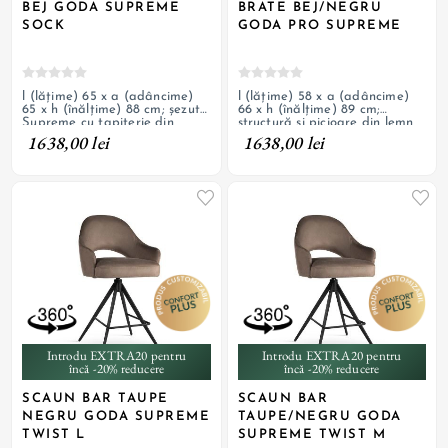
BEJ GODA SUPREME
BRATE BEJ/NEGRU
SOCK
GODA PRO SUPREME
l (lățime) 65 x a (adâncime)
l (lățime) 58 x a (adâncime)
65 x h (înălțime) 88 cm; șezut
66 x h (înălțime) 89 cm;
Supreme cu tapițerie din
structură și picioare din lemn
material textil texturat și
de fag, tapițerie din catifea;
1638,00 lei
1638,00 lei
umplutură cu arcuri
personalizabil
împachetate individual și
burete; picioare din lemn
masiv acoperite cu textil;
personalizabil
Introdu EXTRA20 pentru
Introdu EXTRA20 pentru
încă -20% reducere
încă -20% reducere
SCAUN BAR TAUPE
SCAUN BAR
NEGRU GODA SUPREME
TAUPE/NEGRU GODA
TWIST L
SUPREME TWIST M