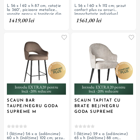
L 56 x l 62 x h 87 cm, rotație
L 56 x l 60 x h 112 cm; șezut
la 360°, picioare metalice
confort plus cu arcuri
vopsite negru și tapițerie din
împachetate individual,
material textil; personalizabil
tapițerie cu textil de catifea și
1419,00 lei
1561,00 lei
picioare de oțel vopsit negru;
personalizabil
Introdu EXTRA20 pentru
Introdu EXTRA20 pentru
încă -20% reducere
încă -20% reducere
SCAUN BAR
SCAUN TAPITAT CU
TAUPE/NEGRU GODA
BRATE BEJ/NEGRU
SUPREME M
GODA SUPREME
l (lățime) 56 x a (adâncime)
l (lățime) 59 x a (adâncime)
60 x h (înălțime) 102 cm; șezut
65 x h (înălțime) 88 cm;